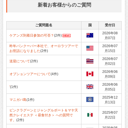
新着お客様からのご質問
ご質問題名
国
受付日
2026年08
ケアンズ到着日参加の可否？
(2件)
月07日
昨年バンクーバー本社で、オーロラツアーで
2026年07
お世話になりました
(2件)
月15日
2026年07
送迎について
(2件)
月02日
2026年06
オプションツアーについて
(4件)
月09日
2026年06
'
(1件)
月05日
2025年12
マニガバ島
(1件)
月13日
ピンクラグーンとジャングルボート＆マヤ天
2025年07
然クレイエステ ＜昼食付き＞ への質問で
月22日
す。
(2件)