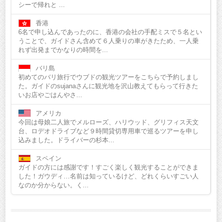
シーで帰れと ...
香港
6名で申し込んであったのに、香港の会社の手配ミスで５名とい
うことで、ガイドさん含めて６人乗りの車がきたため、一人乗
れず出発までかなりの時間を...
バリ島
初めてのバリ旅行でウブドの観光ツアーをこちらで予約しまし
た。ガイドのsujanaさんに観光地を沢山教えてもらって行きた
いお店やごはんやさ...
アメリカ
今回は母娘二人旅でメルローズ、ハリウッド、グリフィス天文
台、ロデオドライブなど９時間貸切専用車で巡るツアーを申し
込みました。ドライバーの杉本...
スペイン
ガイドの方には感謝です！すごく楽しく観光することができま
した！ガウディ…名前は知っているけど、どれくらいすごい人
なのか分からない。く...