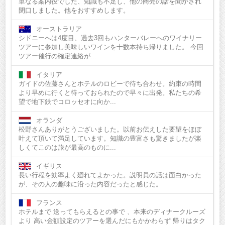
単なる案内役でした、知識も不足し、他の商売の話を聞かされ
閉口しました。他をおすすめします。
オーストラリア
シドニーへは4度目、過去3回もハンターバレーへのワイナリー
ツアーに参加し美味しいワインを十数本持ち帰りました。 今回
ツアー催行の確定連絡が...
イタリア
ガイドの佐藤さんとホテルのロビーで待ち合わせ。約束の時間
より早めに行くと待っておられたので早々に出発。私たちの希
望で地下鉄でコロッセオに向か...
オランダ
松野さんありがとうございました。以前お伝えした要望をほぼ
叶えて頂いて満足しています。知識の豊富さも驚きましたが楽
しくてこのは旅が最高のものに...
イギリス
長い行程を効率よく廻れてよかった。説明員の話は面白かった
が、その人の趣味に沿った内容だったと感じた。
フランス
ホテルまで 送ってもらえるとの事で 、本来のディナークルーズ
より 高い金額設定のツアーを選んだにもかかわらず 帰りはタク