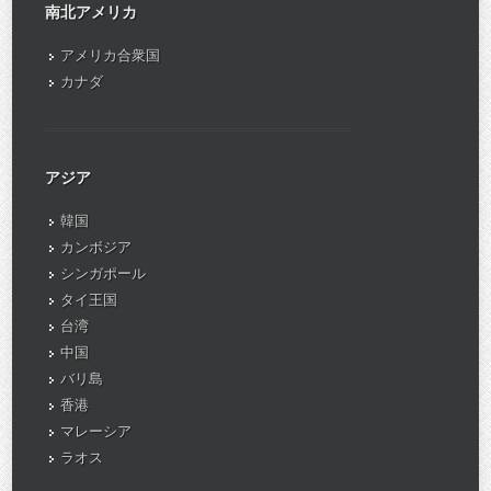
南北アメリカ
アメリカ合衆国
カナダ
アジア
韓国
カンボジア
シンガポール
タイ王国
台湾
中国
バリ島
香港
マレーシア
ラオス