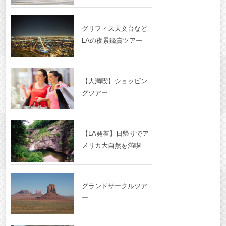
グリフィス天文台など
LAの夜景鑑賞ツアー
【大満喫】ショッピン
グツアー
【LA発着】日帰りでア
メリカ大自然を満喫
グランドサークルツア
ー