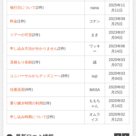
2025年11
催行日について
(2件)
nana
月11日
2023年09
料金
(1件)
コナン
月25日
2023年07
ツアーの可否
(2件)
まき
月04日
ワッキ
2023年06
申し込み方法が分かりません
(2件)
ー
月14日
2020年03
見積もり依頼
(1件)
誠
月07日
2020年03
ユニバーサルからディズニーへ
(9件)
suji
月04日
2020年02
往復送迎
(4件)
MASA
月25日
ももち
2020年02
乗り継ぎ時間の利用
(1件)
ゃん
月14日
オムラ
2020年02
申し込み時期について
(2件)
イス
月12日