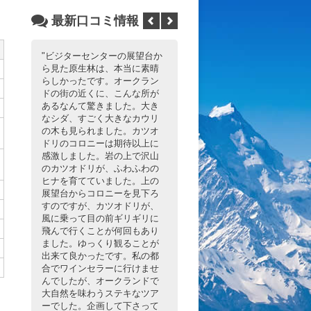
最新口コミ情報
ビジターセンターの展望台か
ガイドさんがニュージーラン
ら見た原生林は、本当に素晴
ドの生活の話や日本との違い
らしかったです。オークラン
など細かく話して頂き移動中
ドの街の近くに、こんな所が
も楽しくもっとニュージーラ
あるなんて驚きました。大き
ンドが好きになりましたレス
なシダ、すごく大きなカウリ
トランもとても雰囲気よく、
の木も見られました。カツオ
お料理を見たときはたくさん
ドリのコロニーは期待以上に
で残すかもと思いましたが美
感激しました。岩の上で沢山
味しくて完食してしまったく
のカツオドリが、ふわふわの
らいです。個人ではいけない
ヒナを育てていました。上の
ような夜景も綺麗で感激し、
展望台からコロニーを見下ろ
地元スーパーマーケットも有
すのですが、カツオドリが、
名なお菓子、ワインなど教え
風に乗って目の前ギリギリに
てもらえてお土産代が安くつ
飛んで行くことが何回もあり
きました。お世話になりあり
ました。ゆっくり観ることが
がとうございました
出来て良かったです。私の都
合でワインセラーに行けませ
まみ
んでしたが、オークランドで
オークランド 夜景&ディナー(日本語
大自然を味わうステキなツア
ーでした。企画して下さって