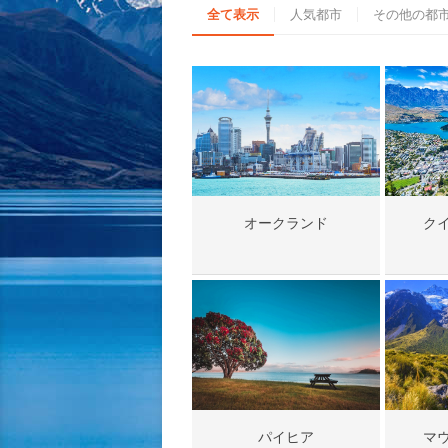
全て表示
人気都市
その他の都
オークランド
ク
パイヒア
マ