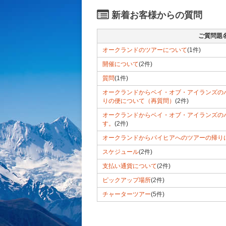
新着お客様からの質問
ご質問題
オークランドのツアーについて
(1件)
開催について
(2件)
質問
(1件)
オークランドからベイ・オブ・アイランズの
りの便について（再質問）
(2件)
オークランドからベイ・オブ・アイランズの
す。
(2件)
オークランドからパイヒアへのツアーの帰り
スケジュール
(2件)
支払い通貨について
(2件)
ピックアップ場所
(2件)
チャーターツアー
(5件)