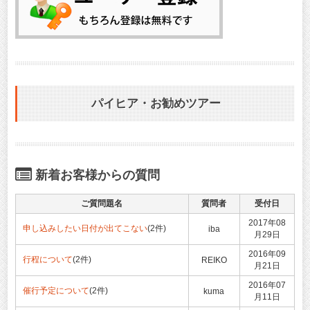
パイヒア・お勧めツアー
新着お客様からの質問
ご質問題名
質問者
受付日
2017年08
申し込みしたい日付が出てこない
(2件)
iba
月29日
2016年09
行程について
(2件)
REIKO
月21日
2016年07
催行予定について
(2件)
kuma
月11日