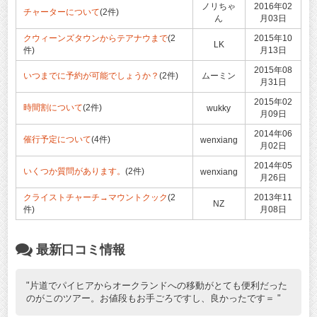
ノリちゃ
2016年02
チャーターについて
(2件)
ん
月03日
クウィーンズタウンからテアナウまで
(2
2015年10
LK
件)
月13日
2015年08
いつまでに予約が可能でしょうか？
(2件)
ムーミン
月31日
2015年02
時間割について
(2件)
wukky
月09日
2014年06
催行予定について
(4件)
wenxiang
月02日
2014年05
いくつか質問があります。
(2件)
wenxiang
月26日
クライストチャーチ→マウントクック
(2
2013年11
NZ
件)
月08日
最新口コミ情報
片道でパイヒアからオークランドへの移動がとても便利だった
のがこのツアー。お値段もお手ごろですし、良かったです＝