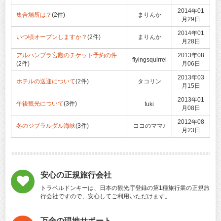
2014年01
集合場所は？
(2件)
まりんか
月29日
2014年01
いつ頃オープンしますか？
(2件)
まりんか
月28日
アルハンブラ宮殿のチケット予約の件
2013年08
flyingsquirrel
(2件)
月06日
2013年03
ホテルの送迎について
(2件)
タコリン
月15日
2013年01
午後観光について
(3件)
fuki
月08日
2012年08
冬のジブラルダル海峡
(3件)
ココのママ♪
月23日
安心の正規旅行会社
トラベルドンキーは、日本の観光庁登録の第1種旅行業の正規旅
行会社ですので、安心してご利用いただけます。
万全の現地サポート