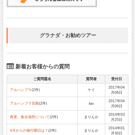
グラナダ・お勧めツアー
新着お客様からの質問
ご質問題名
質問者
受付日
2017年04
アルハンブラ
(2件)
ケイ
月06日
2017年04
アルハンブラ宮殿
(2件)
kei
月06日
2014年03
再度、集合場所について
(2件)
まりんか
月25日
2014年01
4月からの催行曜日は？
(2件)
まりんか
月30日