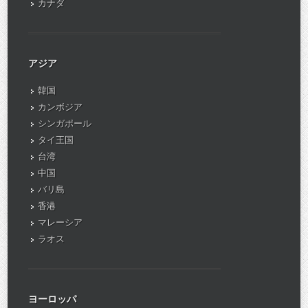
カナダ
アジア
韓国
カンボジア
シンガポール
タイ王国
台湾
中国
バリ島
香港
マレーシア
ラオス
ヨーロッパ