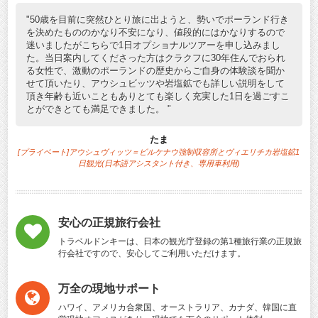
50歳を目前に突然ひとり旅に出ようと、勢いでポーランド行き
を決めたもののかなり不安になり、値段的にはかなりするので
迷いましたがこちらで1日オプショナルツアーを申し込みまし
た。当日案内してくださった方はクラクフに30年住んでおられ
る女性で、激動のポーランドの歴史からご自身の体験談を聞か
せて頂いたり、アウシュビッツや岩塩鉱でも詳しい説明をして
頂き年齢も近いこともありとても楽しく充実した1日を過ごすこ
とができとても満足できました。
たま
[プライベート]アウシュヴィッツ＝ビルケナウ強制収容所とヴィエリチカ岩塩鉱1
日観光(日本語アシスタント付き、専用車利用)
[プ
安心の正規旅行会社
トラベルドンキーは、日本の観光庁登録の第1種旅行業の正規旅
行会社ですので、安心してご利用いただけます。
万全の現地サポート
ハワイ、アメリカ合衆国、オーストラリア、カナダ、韓国に直