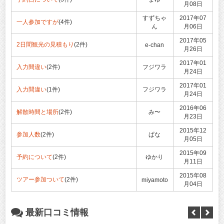
月08日
すずちゃ
2017年07
一人参加ですが
(4件)
ん
月06日
2017年05
2日間観光の見積もり
(2件)
e-chan
月26日
2017年01
入力間違い
(2件)
フジワラ
月24日
2017年01
入力間違い
(1件)
フジワラ
月24日
2016年06
解散時間と場所
(2件)
み〜
月23日
2015年12
参加人数
(2件)
ぱな
月05日
2015年09
予約について
(2件)
ゆかり
月11日
2015年08
ツアー参加ついて
(2件)
miyamoto
月04日
最新口コミ情報