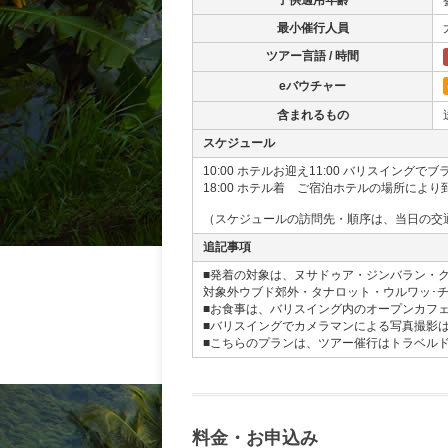
子供適用年齢
最小催行人員
ツアー言語 / 時間
eバウチャー
含まれるもの
スケジュール
10:00 ホテルお迎え11:00 バリスイングで
18:00 ホテル着 ご宿泊ホテルの場所に
（スケジュールの訪問先・順序は、当日の交
追記事項
■発着の対象は、ヌサドゥア・ジンバラン・
対象外ウブド郊外・タナロット・ウルワッ･チ
■お食事は、バリスイング内のオープンカフ
■バリスイングでカメラマンによる写真撮影
■こちらのプランは、ツアー催行はトラベル
料金・お申込み