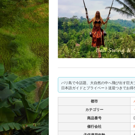
バリ島で今話題、大自然の中へ飛び出す巨大
日本語ガイドとプライベート送迎つきでお得
都市
カテゴリー
商品番号
催行会社