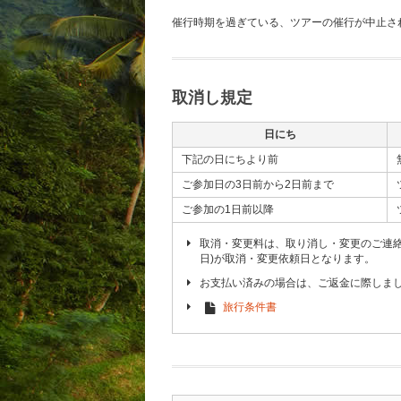
催行時期を過ぎている、ツアーの催行が中止さ
取消し規定
日にち
下記の日にちより前
ご参加日の3日前から2日前まで
ご参加の1日前以降
取消・変更料は、取り消し・変更のご連
日)が取消・変更依頼日となります。
お支払い済みの場合は、ご返金に際しま
旅行条件書