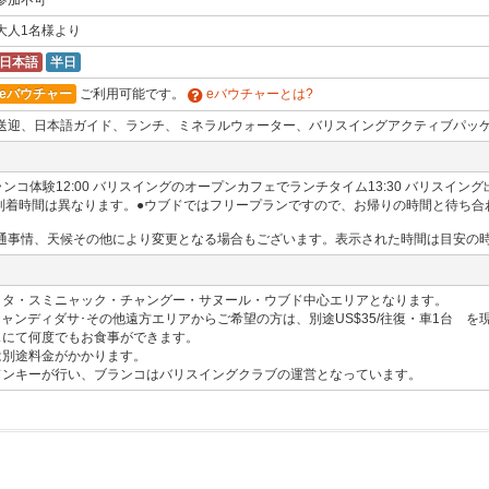
参加不可
大人1名様より
日本語
半日
eバウチャー
ご利用可能です。
eバウチャーとは?
送迎、日本語ガイド、ランチ、ミネラルウォーター、バリスイングアクティブパッ
ブランコ体験12:00 バリスイングのオープンカフェでランチタイム13:30 バリスイング出
より到着時間は異なります。●ウブドではフリープランですので、お帰りの時間と待ち
通事情、天候その他により変更となる場合もございます。表示された時間は目安の
クタ・スミニャック・チャングー・サヌール・ウブド中心エリアとなります。
ャンディダサ･その他遠方エリアからご希望の方は、別途US$35/往復・車1台 
ェにて何度でもお食事ができます。
は別途料金がかかります。
ドンキーが行い、ブランコはバリスイングクラブの運営となっています。