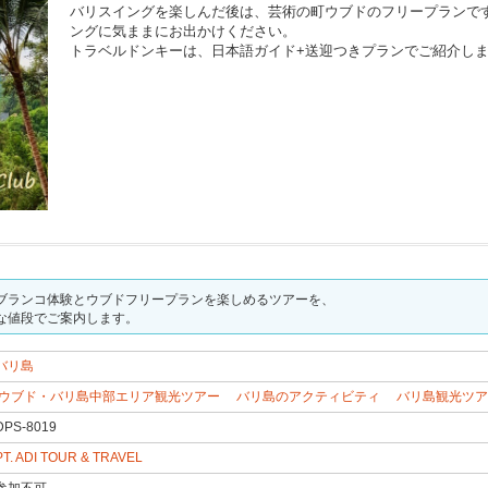
バリスイングを楽しんだ後は、芸術の町ウブドのフリープランで
ングに気ままにお出かけください。
トラベルドンキーは、日本語ガイド+送迎つきプランでご紹介し
ブランコ体験とウブドフリープランを楽しめるツアーを、
な値段でご案内します。
バリ島
ウブド・バリ島中部エリア観光ツアー
バリ島のアクティビティ
バリ島観光ツア
DPS-8019
PT. ADI TOUR & TRAVEL