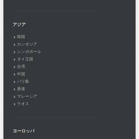
アジア
韓国
カンボジア
シンガポール
タイ王国
台湾
中国
バリ島
香港
マレーシア
ラオス
ヨーロッパ