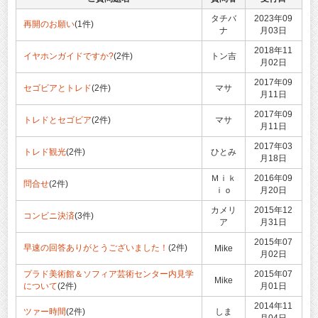
タチバ
2023年09
再開のお願い
(1件)
ナ
月03日
2018年11
イヤホンガイドですか?
(2件)
トン吉
月02日
2017年09
セゴビアとトレド
(2件)
マサ
月11日
2017年09
トレドとセゴビア
(2件)
マサ
月11日
2017年03
トレド観光
(2件)
ひとみ
月18日
Ｍｉｋ
2016年09
問合せ
(2件)
ｉｏ
月20日
カメリ
2015年12
コンビニ決済
(3件)
ア
月31日
2015年07
早速の回答ありがとうございました！
(2件)
Mike
月02日
プラド美術館＆ソフィア芸術センター内見学
2015年07
Mike
について
(2件)
月01日
2014年11
ツァー時間
(2件)
しま