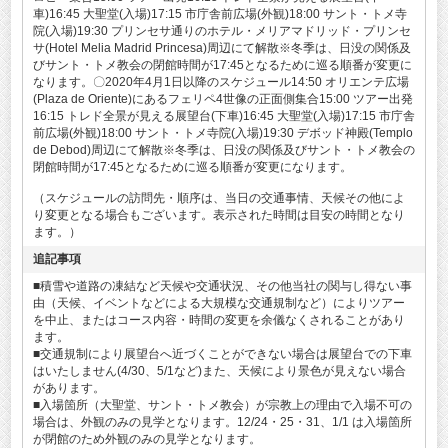
車)16:45 大聖堂(入場)17:15 市庁舎前広場(外観)18:00 サント・トメ寺
院(入場)19:30 プリンセサ通りのホテル・メリアマドリッド・プリンセ
サ(Hotel Melia Madrid Princesa)周辺にて解散※冬季は、日没の関係及
びサント・トメ教会の閉館時間が17:45となるために巡る順番が変更に
なります。〇2020年4月1日以降のスケジュール14:50 オリエンテ広場
(Plaza de Oriente)にあるフェリペ4世像の正面側集合15:00 ツアー出発
16:15 トレド全景が見える展望台(下車)16:45 大聖堂(入場)17:15 市庁舎
前広場(外観)18:00 サント・トメ寺院(入場)19:30 デボッド神殿(Templo
de Debod)周辺にて解散※冬季は、日没の関係及びサント・トメ教会の
閉館時間が17:45となるために巡る順番が変更になります。
（スケジュールの訪問先・順序は、当日の交通事情、天候その他によ
り変更となる場合もございます。表示された時間は目安の時間となり
ます。）
追記事項
■積雪や道路の凍結など天候や交通状況、その他当社の関与し得ない事
由（天候、イベントなどによる大規模な交通規制など）によりツアー
を中止、またはコース内容・時間の変更を余儀なくされることがあり
ます。
■交通規制により展望台へ近づくことができない場合は展望台での下車
はいたしません(4/30、5/1など)また、天候により景色が見えない場合
があります。
■入場箇所（大聖堂、サント・トメ教会）が宗教上の理由で入場不可の
場合は、外観のみの見学となります。12/24・25・31、1/1 は入場箇所
が閉館のため外観のみの見学となります。