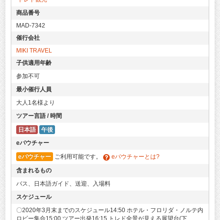
商品番号
MAD-7342
催行会社
MIKI TRAVEL
子供適用年齢
参加不可
最小催行人員
大人1名様より
ツアー言語 / 時間
日本語
午後
eバウチャー
eバウチャー
ご利用可能です。
eバウチャーとは?
含まれるもの
バス、日本語ガイド、送迎、入場料
スケジュール
〇2020年3月末までのスケジュール14:50 ホテル・フロリダ・ノルテ内
ロビー集合15:00 ツアー出発16:15 トレド全景が見える展望台(下