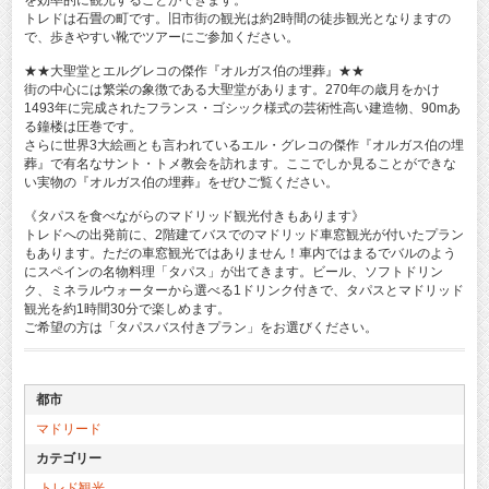
を効率的に観光することができます。
トレドは石畳の町です。旧市街の観光は約2時間の徒歩観光となりますの
で、歩きやすい靴でツアーにご参加ください。
★★大聖堂とエルグレコの傑作『オルガス伯の埋葬』★★
街の中心には繁栄の象徴である大聖堂があります。270年の歳月をかけ
1493年に完成されたフランス・ゴシック様式の芸術性高い建造物、90mあ
る鐘楼は圧巻です。
さらに世界3大絵画とも言われているエル・グレコの傑作『オルガス伯の埋
葬』で有名なサント・トメ教会を訪れます。ここでしか見ることができな
い実物の『オルガス伯の埋葬』をぜひご覧ください。
《タパスを食べながらのマドリッド観光付きもあります》
トレドへの出発前に、2階建てバスでのマドリッド車窓観光が付いたプラン
もあります。ただの車窓観光ではありません！車内ではまるでバルのよう
にスペインの名物料理「タパス」が出てきます。ビール、ソフトドリン
ク、ミネラルウォーターから選べる1ドリンク付きで、タパスとマドリッド
観光を約1時間30分で楽しめます。
ご希望の方は「タパスバス付きプラン」をお選びください。
都市
マドリード
カテゴリー
トレド観光