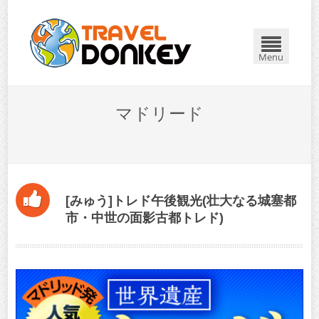
閉じる
Menu
マドリード
[みゅう]トレド午後観光(壮大なる城塞都
市・中世の面影古都トレド)