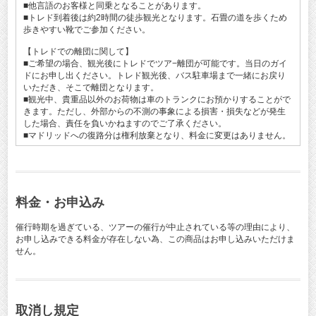
■他言語のお客様と同乗となることがあります。
■トレド到着後は約2時間の徒歩観光となります。石畳の道を歩くため
歩きやすい靴でご参加ください。
【トレドでの離団に関して】
■ご希望の場合、観光後にトレドでツア−離団が可能です。当日のガイ
ドにお申し出ください。トレド観光後、バス駐車場まで一緒にお戻り
いただき、そこで離団となります。
■観光中、貴重品以外のお荷物は車のトランクにお預かりすることがで
きます。ただし、外部からの不測の事象による損害・損失などが発生
した場合、責任を負いかねますのでご了承ください。
■マドリッドへの復路分は権利放棄となり、料金に変更はありません。
料金・お申込み
催行時期を過ぎている、ツアーの催行が中止されている等の理由により、
お申し込みできる料金が存在しない為、この商品はお申し込みいただけま
せん。
取消し規定