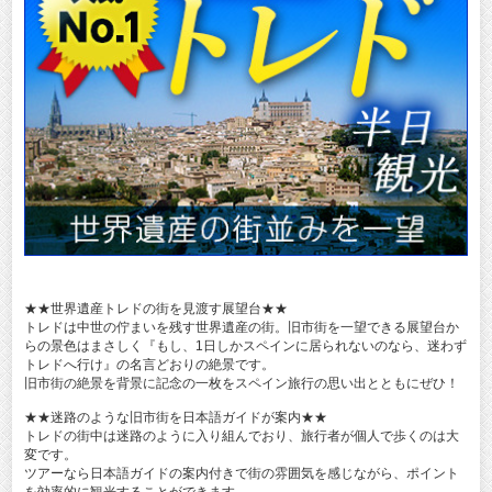
★★世界遺産トレドの街を見渡す展望台★★
トレドは中世の佇まいを残す世界遺産の街。旧市街を一望できる展望台か
らの景色はまさしく『もし、1日しかスペインに居られないのなら、迷わず
トレドへ行け』の名言どおりの絶景です。
旧市街の絶景を背景に記念の一枚をスペイン旅行の思い出とともにぜひ！
★★迷路のような旧市街を日本語ガイドが案内★★
トレドの街中は迷路のように入り組んでおり、旅行者が個人で歩くのは大
変です。
ツアーなら日本語ガイドの案内付きで街の雰囲気を感じながら、ポイント