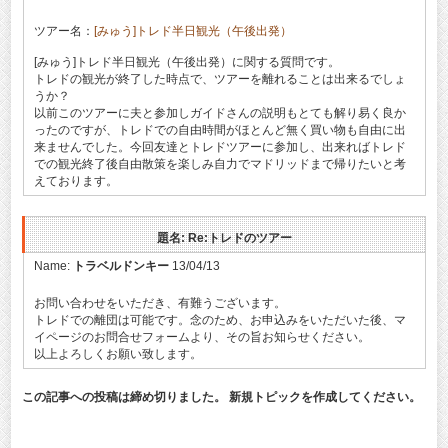
ツアー名：
[みゅう]トレド半日観光（午後出発）
[みゅう]トレド半日観光（午後出発）に関する質問です。
トレドの観光が終了した時点で、ツアーを離れることは出来るでしょ
うか？
以前このツアーに夫と参加しガイドさんの説明もとても解り易く良か
ったのですが、トレドでの自由時間がほとんど無く買い物も自由に出
来ませんでした。今回友達とトレドツアーに参加し、出来ればトレド
での観光終了後自由散策を楽しみ自力でマドリッドまで帰りたいと考
えております。
題名: Re:トレドのツアー
Name:
トラベルドンキー
13/04/13
お問い合わせをいただき、有難うございます。
トレドでの離団は可能です。念のため、お申込みをいただいた後、マ
イページのお問合せフォームより、その旨お知らせください。
以上よろしくお願い致します。
この記事への投稿は締め切りました。 新規トピックを作成してください。