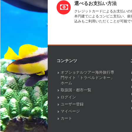
選べるお支払い方法
クレジットカードによるお支払いの
本円建てによるコンビニ支払い、銀
込みもご利用いただくことが可能で
コンテンツ
オプショナルツアー海外旅行専
門サイト「トラベルドンキー」
ホーム
取扱国・都市一覧
ログイン
ユーザー登録
マイページ
カート