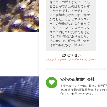
せてカメの近くまでいってみ
ることができたのはとても嬉
しかったです。ビーチも、ツ
アー参加者しかおらず、穏や
かでした。しかしマリンスポ
ーツの順番がなかなか回って
こなくて、マリンスポーツを
３つ予約していた私たちはと
ても待ち時間がありました。
そのせいで、朝一の便で来た
はずの私たちが、帰りの
だいがくせい
ジェットスキー+バナナボート+パンケーキ
安心の正規旅行会社
トラベルドンキーは、日本の観光庁
第1種旅行業の正規旅行会社ですの
心してご利用いただけます。