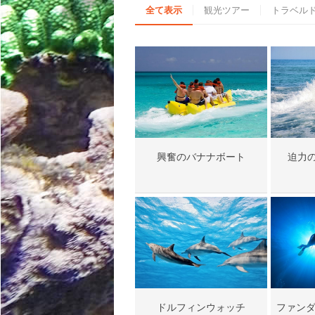
全て表示
観光ツアー
トラベル
興奮のバナナボート
迫力
ドルフィンウォッチ
ファンダ