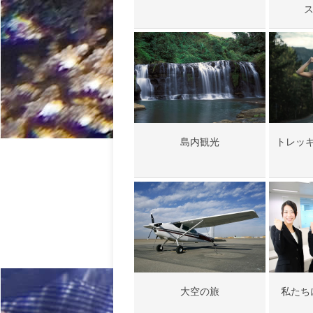
ス
島内観光
トレッ
大空の旅
私たち