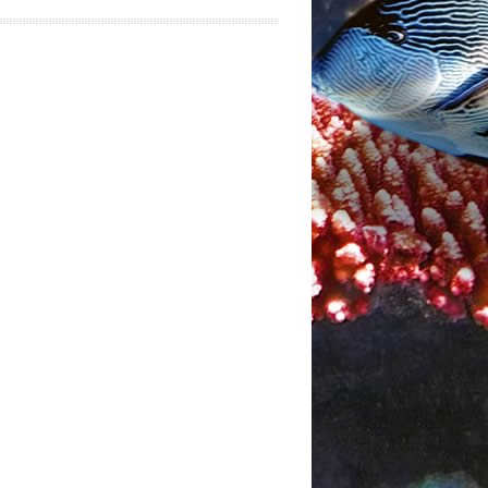
みを終えてすぐに連絡
人生1度はやってみたほうがい
、スムーズな手続き
いツアーです。
した。ツアー自体も
に迎えに来てもらう
oswin
き、不快な思いを1度
【体験パック】ジェットスキー+バナナボ
楽しめました。
ート+パラセーリング+ビーチシュノーケル
+ガイド付きシュノーケル+ランチ
あづさ
パラセーリング