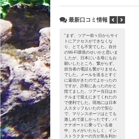
最新口コミ情報
まず、ツアー前々日からサイ
と
トにアクセスができなくな
プラ
り、とても不安でした。自分
ノー
のWi-Fi環境のせいかと思いま
でい
したが、日本にいる母にもお
バナ
願いしたところ、繋がらず、
おい
担当者の電話も繋がりません
なり
でした。メールを送るとすぐ
が下
に返信がきたのでよかったの
ですが、詐欺にあったのかと
慌てました。ツアー当日はホ
【体験
テルまで迎えにきてくれたの
ート+パ
で便利でした。現地には日本
+ガ
人スタッフもいたので安心
で、マリンスポーツはとても
激しめで楽しかったです。バ
ナナボートに乗っている途
中、カメがいたらしく、イン
ストラクターの方が気を利か