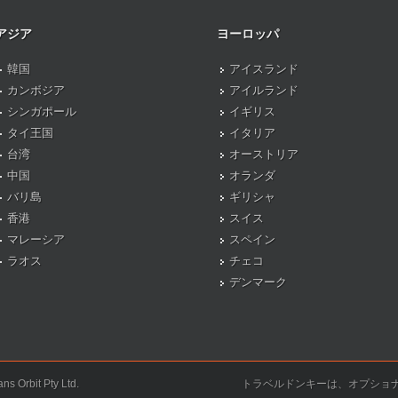
アジア
ヨーロッパ
韓国
アイスランド
カンボジア
アイルランド
シンガポール
イギリス
タイ王国
イタリア
台湾
オーストリア
中国
オランダ
バリ島
ギリシャ
香港
スイス
マレーシア
スペイン
ラオス
チェコ
デンマーク
ns Orbit Pty Ltd.
トラベルドンキーは、オプショ