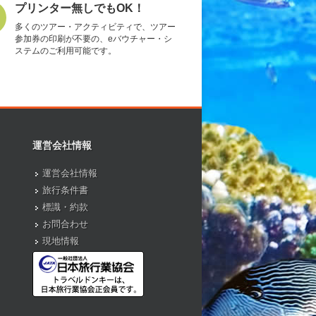
プリンター無しでもOK！
多くのツアー・アクティビティで、ツアー
参加券の印刷が不要の、eバウチャー・シ
ステムのご利用可能です。
運営会社情報
運営会社情報
旅行条件書
標識・約款
お問合わせ
現地情報