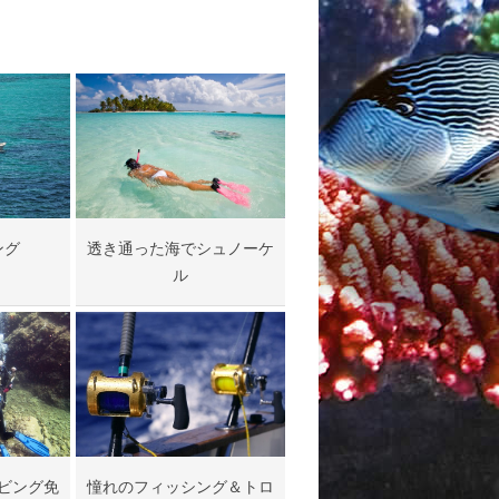
ング
透き通った海でシュノーケ
ル
ビング免
憧れのフィッシング＆トロ