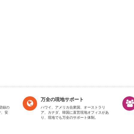
しい旅をありがとうございま
した！
おしお
【ちょこっとパック】ジェットスキー+バ
ナナボート+体験ダイビング+ビーチシュノ
ーケル
万全の現地サポート
登録の
ハワイ、アメリカ合衆国、オーストラリ
で、安
ア、カナダ、韓国に直営現地オフィスがあ
り、現地でも万全のサポート体制。