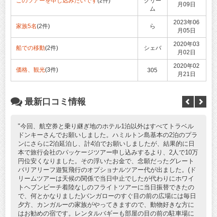
このツアーを申し込みたいです
(2件)
クリー
月09日
ム
2023年06
家族5名
(2件)
ら
月05日
2020年03
船での移動
(2件)
シェバ
月02日
2020年02
価格、観光
(3件)
305
月21日
最新口コミ情報
今回、航空券と乗り継ぎ地のホテル1泊以外はすべてトラベル
ドンキーさんでお願いしました。ハミルトン島基本の2泊のプラ
ンにさらに2泊延泊し、計4泊でお願いしましたが、結果的に日
本で旅行会社のパッケージツアー申し込みするより、2人で10万
円位安くなりました。その浮いたお金で、念願だったグレート
バリアリーフ遊覧飛行のオプショナルツアー代が出ました。(ド
リームツアーは天候の関係で当日中止でしたが代わりにホワイ
トヘブンビーチ着陸なしのフライトツアーに当日振替できたの
で、何とかなりました)バンガローのすぐ目の前の広場には毎日
夕方、カンガルーの家族がやってきますので、動物好きな方に
はお勧めの宿です。レンタルバギーも部屋の目の前の駐車場に