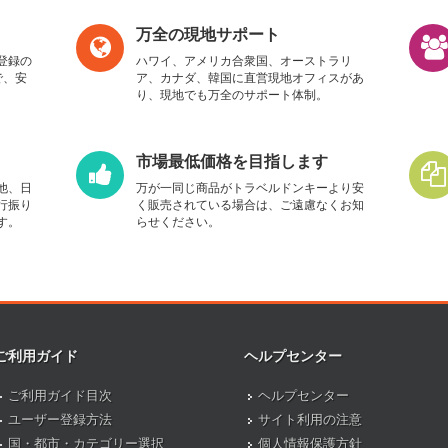
万全の現地サポート
登録の
ハワイ、アメリカ合衆国、オーストラリ
で、安
ア、カナダ、韓国に直営現地オフィスがあ
り、現地でも万全のサポート体制。
市場最低価格を目指します
他、日
万が一同じ商品がトラベルドンキーより安
行振り
く販売されている場合は、ご遠慮なくお知
す。
らせください。
ご利用ガイド
ヘルプセンター
ご利用ガイド目次
ヘルプセンター
ユーザー登録方法
サイト利用の注意
国・都市・カテゴリー選択
個人情報保護方針