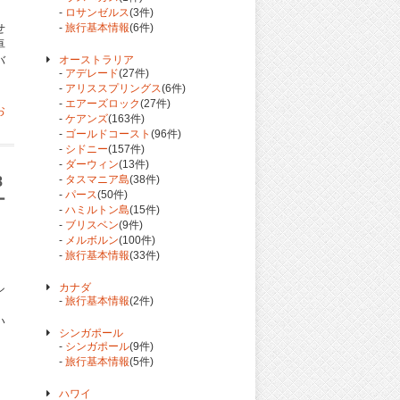
-
ロサンゼルス
(3件)
せ
-
旅行基本情報
(6件)
卓
バ
オーストラリア
-
アデレード
(27件)
-
アリススプリングス
(6件)
-
エアーズロック
(27件)
お
-
ケアンズ
(163件)
-
ゴールドコースト
(96件)
-
シドニー
(157件)
-
ダーウィン
(13件)
-
タスマニア島
(38件)
8
-
パース
(50件)
ー
-
ハミルトン島
(15件)
-
ブリスベン
(9件)
-
メルボルン
(100件)
-
旅行基本情報
(33件)
カナダ
シ
-
旅行基本情報
(2件)
。
い
シンガポール
-
シンガポール
(9件)
-
旅行基本情報
(5件)
ハワイ