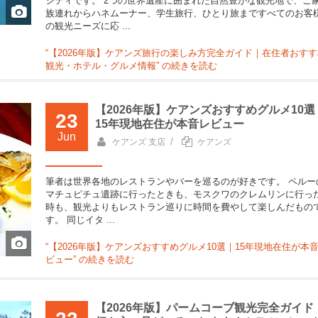
シティです。 2つの世界遺産に囲まれた自然豊かな観光地で、ご
族連れからハネムーナー、学生旅行、ひとり旅まですべてのお客
の観光ニーズに応 ...
“【2026年版】ケアンズ旅行の楽しみ方完全ガイド｜在住者おすす
観光・ホテル・グルメ情報” の
続きを読む
【2026年版】ケアンズおすすめグルメ10選
23
15年現地在住が本音レビュー
Jun
/
ケアンズ 支店
ケアンズ
筆者は世界各地のレストランやバーを巡るのが好きです。 ペルー
マチュピチュ遺跡に行ったときも、モスクワのクレムリンに行っ
時も、観光よりもレストラン巡りに時間を費やして楽しんだもの
す。 同じイタ ...
“【2026年版】ケアンズおすすめグルメ10選｜15年現地在住が本
ビュー” の
続きを読む
【2026年版】パームコーブ観光完全ガイド