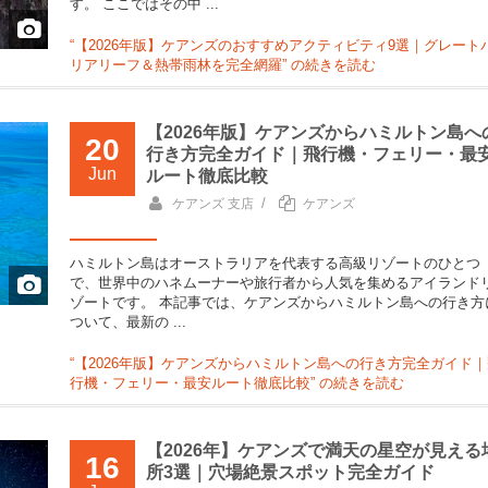
す。 ここではその中 ...
“【2026年版】ケアンズのおすすめアクティビティ9選｜グレート
リアリーフ＆熱帯雨林を完全網羅” の
続きを読む
【2026年版】ケアンズからハミルトン島へ
20
行き方完全ガイド｜飛行機・フェリー・最
Jun
ルート徹底比較
/
ケアンズ 支店
ケアンズ
ハミルトン島はオーストラリアを代表する高級リゾートのひとつ
で、世界中のハネムーナーや旅行者から人気を集めるアイランド
ゾートです。 本記事では、ケアンズからハミルトン島への行き方
ついて、最新の ...
“【2026年版】ケアンズからハミルトン島への行き方完全ガイド｜
行機・フェリー・最安ルート徹底比較” の
続きを読む
【2026年】ケアンズで満天の星空が見える
16
所3選｜穴場絶景スポット完全ガイド