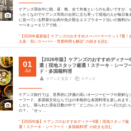
ケアンズ滞在中に朝、昼、晩、全て外食というのも良いですが、
っかくなのでケアンズ市民の台所に立ち寄って現地の人が毎日食
に並べている野菜やお肉や魚介類をエスプラネード沿いの無料の
ーベキューエリアで焼 ...
“【2026年最新版】ケアンズのおすすめスーパーマーケット7選！
土産・安いスーパー・営業時間も解説” の
続きを読む
【2026年版】ケアンズのおすすめディナー
01
選｜現地スタッフ厳選！ステーキ・シーフ
Jul
ド・多国籍料理
/
ケアンズ 支店
ケアンズ
ケアンズ旅行では、世界的に評価の高いオージービーフや新鮮な
ーフード、多国籍文化ならではの本格的な各国料理を楽しめます
しかし、限られた滞在日数の中で「どこのレストランへ行けばい
の？」「せっ ...
“【2026年版】ケアンズのおすすめディナー8選｜現地スタッフ厳
選！ステーキ・シーフード・多国籍料理” の
続きを読む