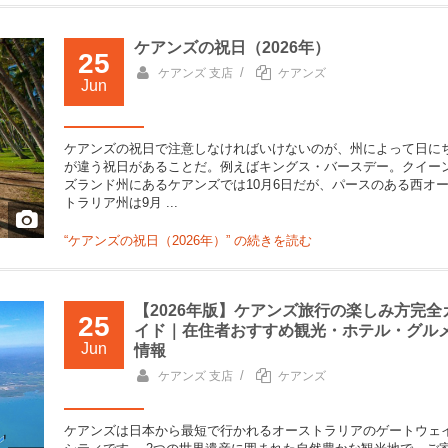
ケアンズの祝日（2026年）
25
/
ケアンズ 支店
ケアンズ
Jun
ケアンズの祝日で注意しなければいけないのが、州によって日に
が違う祝日があることだ。例えばキングス・バースデー。クイー
ズランド州にあるケアンズでは10月6日だが、パースのある西オ
トラリア州は9月 ...
“ケアンズの祝日（2026年）” の
続きを読む
【2026年版】ケアンズ旅行の楽しみ方完全
25
イド｜在住者おすすめ観光・ホテル・グル
Jun
情報
/
ケアンズ 支店
ケアンズ
ケアンズは日本から最短で行かれるオーストラリアのゲートウェ