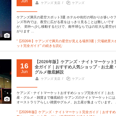
Jun
/
ケアンズ 支店
ケアンズ
ケアンズ満天の星空スポット3選 ホテルや街灯の明かりが多いケ
ンズ市内では、夜空に広がる星をはっきり見ることは難しいです
が、 郊外へ少し移動するだけで、南半球ならではの壮大な星空が
がります ...
“【2026年】ケアンズで満天の星空が見える場所3選｜穴場絶景ス
ット完全ガイド” の
続きを読む
【2026年版】ケアンズ・ナイトマーケット
16
全ガイド｜おすすめ人気ショップ・お土産
Jun
グルメ徹底解説
/
ケアンズ 支店
ケアンズ
ケアンズ・ナイトマーケットおすすめショップ完全ガイド｜お土
産・グルメ・雑貨まで徹底紹介 ケアンズのナイトマーケットには
オーストラリアらしい雑貨やグルメ、お土産が集まっています。 ..
“【2026年版】ケアンズ・ナイトマーケット完全ガイド｜おすすめ