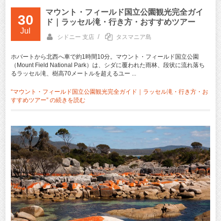
マウント・フィールド国立公園観光完全ガイ
30
ド｜ラッセル滝・行き方・おすすめツアー
Jul
/
シドニー 支店
タスマニア島
ホバートから北西へ車で約1時間10分。マウント・フィールド国立公園
（Mount Field National Park）は、シダに覆われた雨林、段状に流れ落ち
るラッセル滝、樹高70メートルを超えるユー ...
“マウント・フィールド国立公園観光完全ガイド｜ラッセル滝・行き方・お
すすめツアー” の
続きを読む