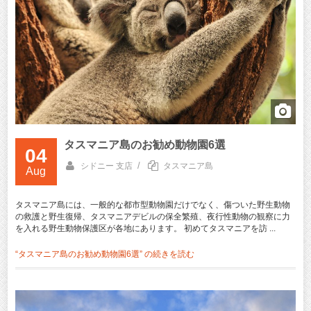
タスマニア島のお勧め動物園6選
04
/
シドニー 支店
タスマニア島
Aug
タスマニア島には、一般的な都市型動物園だけでなく、傷ついた野生動物
の救護と野生復帰、タスマニアデビルの保全繁殖、夜行性動物の観察に力
を入れる野生動物保護区が各地にあります。 初めてタスマニアを訪 ...
“タスマニア島のお勧め動物園6選” の
続きを読む