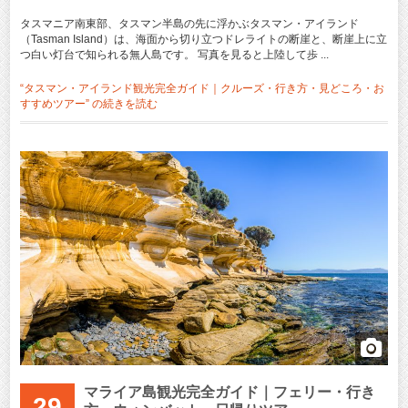
タスマニア南東部、タスマン半島の先に浮かぶタスマン・アイランド
（Tasman Island）は、海面から切り立つドレライトの断崖と、断崖上に立
つ白い灯台で知られる無人島です。 写真を見ると上陸して歩 ...
“タスマン・アイランド観光完全ガイド｜クルーズ・行き方・見どころ・お
すすめツアー” の
続きを読む
マライア島観光完全ガイド｜フェリー・行き
29