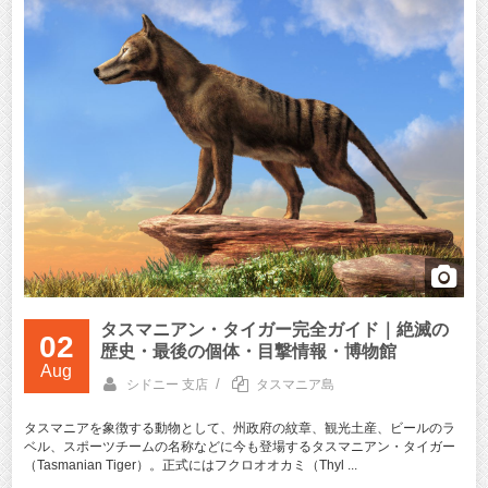
タスマニアン・タイガー完全ガイド｜絶滅の
02
歴史・最後の個体・目撃情報・博物館
Aug
/
シドニー 支店
タスマニア島
タスマニアを象徴する動物として、州政府の紋章、観光土産、ビールのラ
ベル、スポーツチームの名称などに今も登場するタスマニアン・タイガー
（Tasmanian Tiger）。正式にはフクロオオカミ（Thyl ...