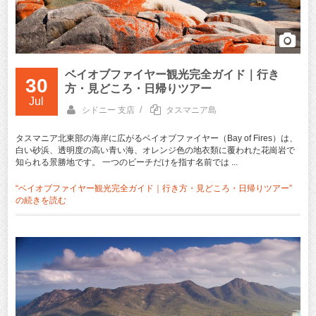
ベイオブファイヤー観光完全ガイド｜行き
30
方・見どころ・日帰りツアー
Jul
/
シドニー 支店
タスマニア島
タスマニア北東部の海岸に広がるベイオブファイヤー（Bay of Fires）は、
白い砂浜、透明度の高い青い海、オレンジ色の地衣類に覆われた花崗岩で
知られる景勝地です。 一つのビーチだけを指す名前では ...
“ベイオブファイヤー観光完全ガイド｜行き方・見どころ・日帰りツアー”
の
続きを読む