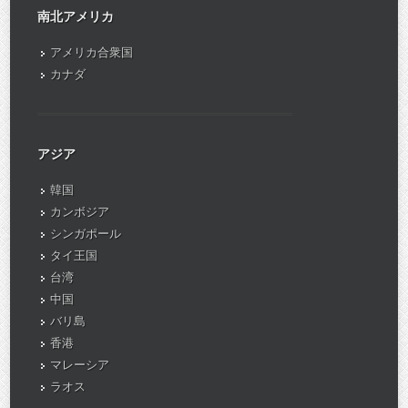
南北アメリカ
アメリカ合衆国
カナダ
アジア
韓国
カンボジア
シンガポール
タイ王国
台湾
中国
バリ島
香港
マレーシア
ラオス