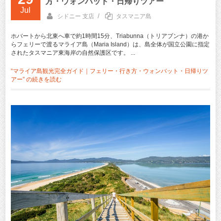
方・ウォンバット・日帰りツアー
Jul
/
シドニー 支店
タスマニア島
ホバートから北東へ車で約1時間15分、Triabunna（トリアブンナ）の港か
らフェリーで渡るマライア島（Maria Island）は、島全体が国立公園に指定
されたタスマニア東海岸の自然保護区です。 ...
“マライア島観光完全ガイド｜フェリー・行き方・ウォンバット・日帰りツ
アー” の
続きを読む