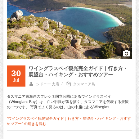
ワイングラスベイ観光完全ガイド｜行き方・
30
展望台・ハイキング・おすすめツアー
Jul
/
シドニー 支店
タスマニア島
タスマニア東海岸のフレシネ国立公園にあるワイングラスベイ
（Wineglass Bay）は、白い砂浜が弧を描く、タスマニアを代表する景観
の一つです。 写真でよく見るのは、山の中腹にあるWineglas ...
“ワイングラスベイ観光完全ガイド｜行き方・展望台・ハイキング・おすす
めツアー” の
続きを読む