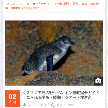
“タスマニアン・タイガー完全ガイド｜絶滅の歴史・最後の個体・目撃情
報・博物館” の
続きを読む
タスマニア島の野生ペンギン観察完全ガイド
02
｜見られる場所・時期・ツアー・注意点
Aug
/
シドニー 支店
タスマニア島