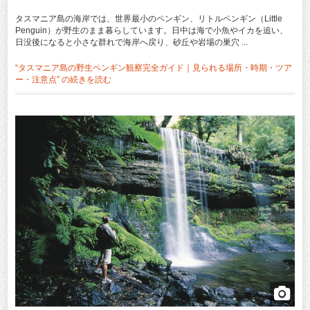
タスマニア島の海岸では、世界最小のペンギン、リトルペンギン（Little
Penguin）が野生のまま暮らしています。日中は海で小魚やイカを追い、
日没後になると小さな群れで海岸へ戻り、砂丘や岩場の巣穴 ...
“タスマニア島の野生ペンギン観察完全ガイド｜見られる場所・時期・ツア
ー・注意点” の
続きを読む