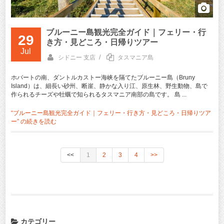
ブルーニー島観光完全ガイド｜フェリー・行
29
き方・見どころ・日帰りツアー
Jul
/
シドニー 支店
タスマニア島
ホバートの南、ダントルカストー海峡を隔てたブルーニー島（Bruny
Island）は、細長い砂州、断崖、静かな入り江、原生林、野生動物、島で
作られるチーズや牡蠣で知られるタスマニア南部の島です。 島 ...
“ブルーニー島観光完全ガイド｜フェリー・行き方・見どころ・日帰りツア
ー” の
続きを読む
<<
1
2
3
4
>>
カテゴリー