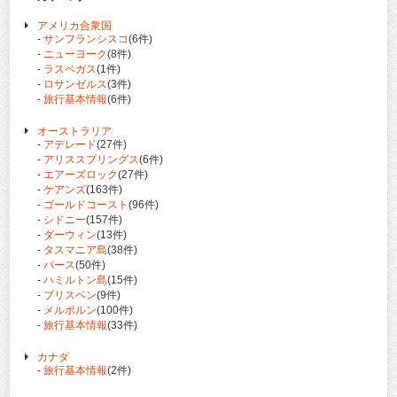
アメリカ合衆国
-
サンフランシスコ
(6件)
-
ニューヨーク
(8件)
-
ラスベガス
(1件)
-
ロサンゼルス
(3件)
-
旅行基本情報
(6件)
オーストラリア
-
アデレード
(27件)
-
アリススプリングス
(6件)
-
エアーズロック
(27件)
-
ケアンズ
(163件)
-
ゴールドコースト
(96件)
-
シドニー
(157件)
-
ダーウィン
(13件)
-
タスマニア島
(38件)
-
パース
(50件)
-
ハミルトン島
(15件)
-
ブリスベン
(9件)
-
メルボルン
(100件)
-
旅行基本情報
(33件)
カナダ
-
旅行基本情報
(2件)