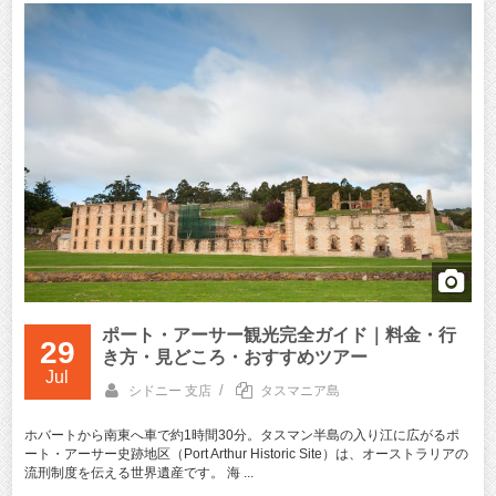
ポート・アーサー観光完全ガイド｜料金・行
29
き方・見どころ・おすすめツアー
Jul
/
シドニー 支店
タスマニア島
ホバートから南東へ車で約1時間30分。タスマン半島の入り江に広がるポ
ート・アーサー史跡地区（Port Arthur Historic Site）は、オーストラリアの
流刑制度を伝える世界遺産です。 海 ...