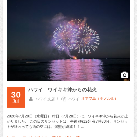
ハワイ ワイキキ沖からの花火
30
オアフ島（ホノルル）
/
ハワイ 支店
ハワイ
Jul
2026年7月29日（水曜日） 昨日（7月28日）は、ワイキキ沖から花火が上
がりました。 この日のサンセットは、午後7時12分 夜7時30分、サンセッ
トが終わっても西の空には、残照が綺麗！！ ...