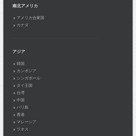
南北アメリカ
アメリカ合衆国
カナダ
アジア
韓国
カンボジア
シンガポール
タイ王国
台湾
中国
バリ島
香港
マレーシア
ラオス