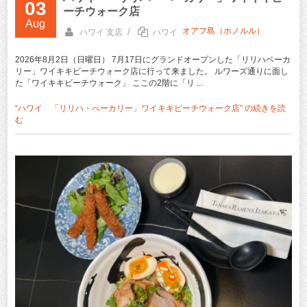
03
ーチウォーク店
Aug
オアフ島（ホノルル）
/
ハワイ 支店
ハワイ
2026年8月2日（日曜日） 7月17日にグランドオープンした「リリハベーカ
リー」ワイキキビーチウォーク店に行って来ました。 ルワーズ通りに面し
た「ワイキキビーチウォーク」 ここの2階に「リ ...
“ハワイ 「リリハ・べーカリー」ワイキキビーチウォーク店” の
続きを読
む