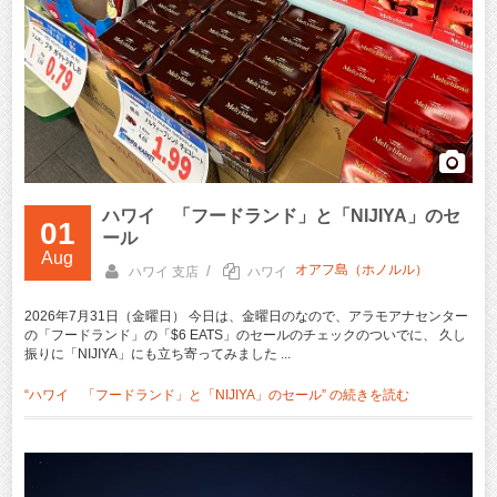
ハワイ 「フードランド」と「NIJIYA」のセ
01
ール
Aug
オアフ島（ホノルル）
/
ハワイ 支店
ハワイ
2026年7月31日（金曜日） 今日は、金曜日のなので、アラモアナセンター
の「フードランド」の「$6 EATS」のセールのチェックのついでに、 久し
振りに「NIJIYA」にも立ち寄ってみました ...
“ハワイ 「フードランド」と「NIJIYA」のセール” の
続きを読む