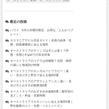
最近の投稿
ハワイ 8月の水曜日限定、お得な「とんかつプ
レート」
タスマニアデビル完全ガイド｜名前の由来・生
態・顔面腫瘍病と会える場所
オーストラリアのディンゴは犬とは違う？特
徴・生態とK’gariでの安全対策
オーストラリアのコアラは何種類？北部・南部
の違いと地域別の特徴
オーストラリアのカンガルーとワラビー｜違
い・見分け方と野生で会える場所8選
オーストラリアのアザラシとアシカ｜違い・見
分け方とおすすめ観察地8選
オーストラリアのおすすめ水族館8選｜都市別の
見どころ・料金・営業時間
オーストラリアでカモノハシに会える場所6選｜
野生観察のコツ・生態・ベストシーズン