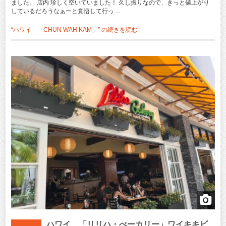
ました。 店内 珍しく空いていました！ 久し振りなので、きっと値上がり
しているだろうなぁーと覚悟して行っ ...
“ハワイ 「CHUN WAH KAM」” の
続きを読む
ハワイ 「リリハ・べーカリー」ワイキキビ