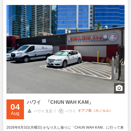
ハワイ 「CHUN WAH KAM」
04
オアフ島（ホノルル）
/
ハワイ 支店
ハワイ
Aug
2026年8月3日(月曜日) かなり久し振りに「CHUN WAH KAM」に行って来