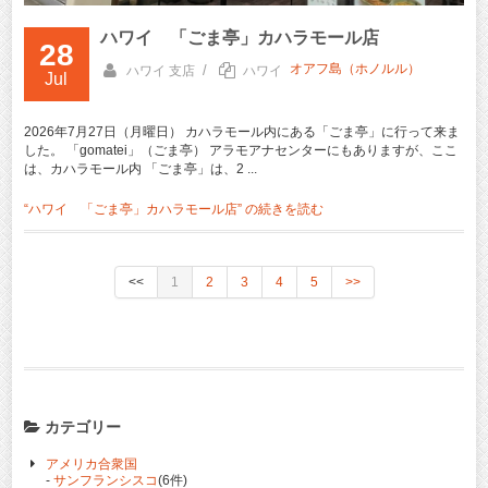
ハワイ 「ごま亭」カハラモール店
28
オアフ島（ホノルル）
/
ハワイ 支店
ハワイ
Jul
2026年7月27日（月曜日） カハラモール内にある「ごま亭」に行って来ま
した。 「gomatei」（ごま亭） アラモアナセンターにもありますが、ここ
は、カハラモール内 「ごま亭」は、2 ...
“ハワイ 「ごま亭」カハラモール店” の
続きを読む
<<
1
2
3
4
5
>>
カテゴリー
アメリカ合衆国
-
サンフランシスコ
(6件)