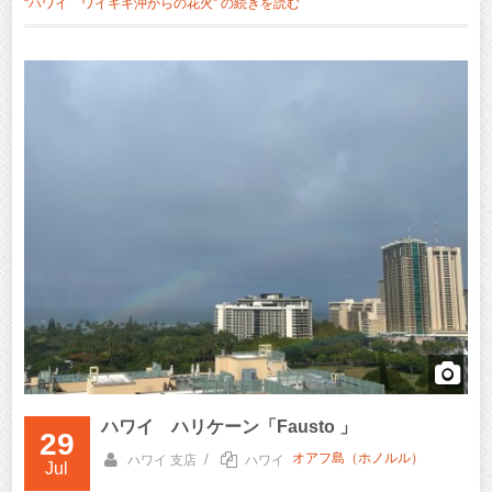
“ハワイ ワイキキ沖からの花火” の
続きを読む
ハワイ ハリケーン「Fausto 」
29
オアフ島（ホノルル）
/
ハワイ 支店
ハワイ
Jul