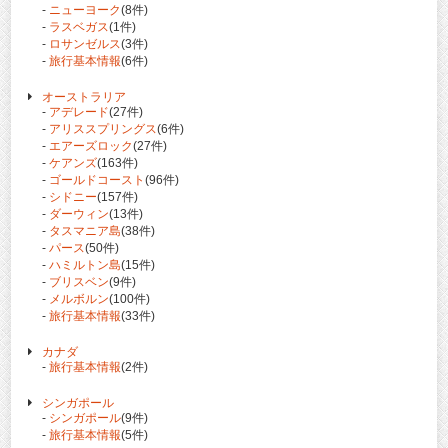
-
ニューヨーク
(8件)
-
ラスベガス
(1件)
-
ロサンゼルス
(3件)
-
旅行基本情報
(6件)
オーストラリア
-
アデレード
(27件)
-
アリススプリングス
(6件)
-
エアーズロック
(27件)
-
ケアンズ
(163件)
-
ゴールドコースト
(96件)
-
シドニー
(157件)
-
ダーウィン
(13件)
-
タスマニア島
(38件)
-
パース
(50件)
-
ハミルトン島
(15件)
-
ブリスベン
(9件)
-
メルボルン
(100件)
-
旅行基本情報
(33件)
カナダ
-
旅行基本情報
(2件)
シンガポール
-
シンガポール
(9件)
-
旅行基本情報
(5件)