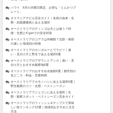
ハワイ 8月の水曜日限定、お得な「とんかつプ
レート」
タスマニアデビル完全ガイド｜名前の由来・生
態・顔面腫瘍病と会える場所
オーストラリアのディンゴは犬とは違う？特
徴・生態とK’gariでの安全対策
オーストラリアのコアラは何種類？北部・南部
の違いと地域別の特徴
オーストラリアのカンガルーとワラビー｜違
い・見分け方と野生で会える場所8選
オーストラリアのアザラシとアシカ｜違い・見
分け方とおすすめ観察地8選
オーストラリアのおすすめ水族館8選｜都市別の
見どころ・料金・営業時間
オーストラリアでカモノハシに会える場所6選｜
野生観察のコツ・生態・ベストシーズン
オーストラリアでジュゴンに会える場所｜生
態・観察スポット・ベストシーズン完全ガイド
オーストラリアのフィッシュ＆チップスで美味
しい魚ランキング10選｜地域別おすすめと注文
方法