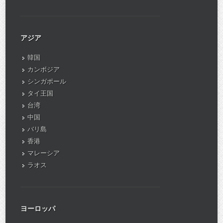
アジア
韓国
カンボジア
シンガポール
タイ王国
台湾
中国
バリ島
香港
マレーシア
ラオス
ヨーロッパ