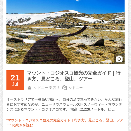
マウント・コジオスコ観光の完全ガイド｜行
21
き方、見どころ、登山、ツアー
Jul
/
シドニー 支店
シドニー
オーストラリアで一番高い場所へ、自分の足で立ってみたい。そんな旅行
者におすすめなのが、ニューサウスウェールズ州スノーウィー・マウンテ
ンズにあるマウント・コジオスコです。 標高は2,228メートル。ヒ ...
“マウント・コジオスコ観光の完全ガイド｜行き方、見どころ、登山、ツア
ー” の
続きを読む