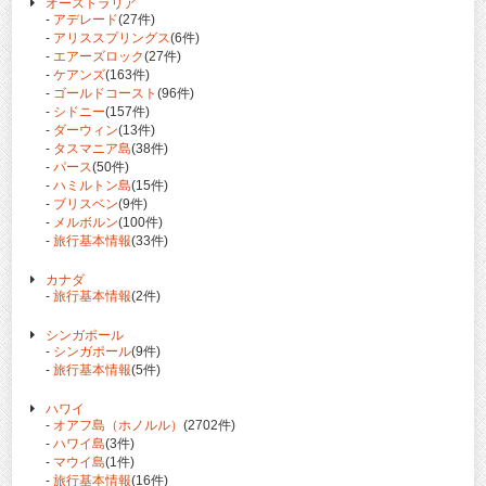
オーストラリア
-
アデレード
(27件)
-
アリススプリングス
(6件)
-
エアーズロック
(27件)
-
ケアンズ
(163件)
-
ゴールドコースト
(96件)
-
シドニー
(157件)
-
ダーウィン
(13件)
-
タスマニア島
(38件)
-
パース
(50件)
-
ハミルトン島
(15件)
-
ブリスベン
(9件)
-
メルボルン
(100件)
-
旅行基本情報
(33件)
カナダ
-
旅行基本情報
(2件)
シンガポール
-
シンガポール
(9件)
-
旅行基本情報
(5件)
ハワイ
-
オアフ島（ホノルル）
(2702件)
-
ハワイ島
(3件)
-
マウイ島
(1件)
-
旅行基本情報
(16件)