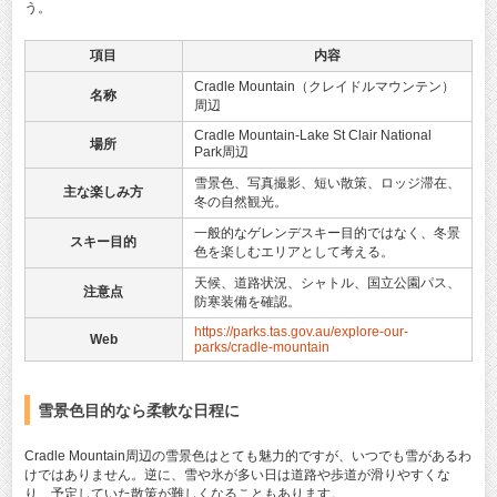
う。
項目
内容
Cradle Mountain（クレイドルマウンテン）
名称
周辺
Cradle Mountain-Lake St Clair National
場所
Park周辺
雪景色、写真撮影、短い散策、ロッジ滞在、
主な楽しみ方
冬の自然観光。
一般的なゲレンデスキー目的ではなく、冬景
スキー目的
色を楽しむエリアとして考える。
天候、道路状況、シャトル、国立公園パス、
注意点
防寒装備を確認。
https://parks.tas.gov.au/explore-our-
Web
parks/cradle-mountain
雪景色目的なら柔軟な日程に
Cradle Mountain周辺の雪景色はとても魅力的ですが、いつでも雪があるわ
けではありません。逆に、雪や氷が多い日は道路や歩道が滑りやすくな
り、予定していた散策が難しくなることもあります。