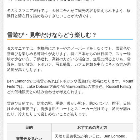
冬のタスマニア旅行では、天候に合わせて観光内容を変えられるよう、移
動日と滞在日を詰め込みすぎないことが大切です。
雪遊び・見学だけならどう楽しむ？
タスマニアでは、本格的にスキーやスノーボードをしなくても、雪景色や
雪遊びを楽しめる可能性があります。特に日本からの旅行者で、スキー経
験が少ない方、子供連れ、高齢の方がいる場合は、無理に滑るよりも、雪
景色、短い散策、トボガン、写真撮影、カフェ休憩を中心に考える方が満
足度が高くなります。
Ben Lomondでは積雪があればトボガンや雪遊びが候補になります。Mount
Fieldでは、Lake Dobson方面やMt Mawson周辺の雪景色、Russell Fallsな
どの低地観光との組み合わせが考えられます。
雪遊び目的でも、防水の靴、手袋、暖かい靴下、防水パンツ、帽子、日焼
け止めは重要です。街歩き用のコートとスニーカーだけでは、足元が濡れ
たり、冷えたりして楽しめないことがあります。
目的
おすすめの考え方
天候と道路状況が良い日に、Ben Lomond、
雪景色を見たい