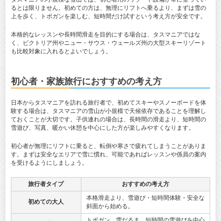
るとは限りません。初めての方は、無理にリフトへ乗るより、まずは雪の
上を歩く、トボガンを楽しむ、短時間だけ試すという考え方が安全です。
本格的なレッスンや長時間滑走を目的にする場合は、タスマニアではな
く、ビクトリア州やニュー・サウス・ウェールズ州の大型スキーリゾート
も比較対象に入れるとよいでしょう。
初心者・家族旅行におすすめの考え方
日本からタスマニアを訪れる旅行者で、初めてスキーやスノーボードを体
験する場合は、タスマニアの雪山が小規模で天候依存であることを理解し
ておくことが大切です。子供連れの場合は、長時間の滑走より、短時間の
雪遊び、写真、暖かい休憩を中心にした方が楽しみやすくなります。
初心者が無理にリフトに乗ると、転倒や寒さで疲れてしまうことがありま
す。まずは安全なエリアで雪に慣れ、可能であればレッスンや係員の案内
を受けるようにしましょう。
旅行者タイプ
おすすめの考え方
本格滑走より、雪遊び・短時間体験・安全な
初めての大人
斜面から始める。
トボガン、雪だるま、短時間の雪遊びを中心