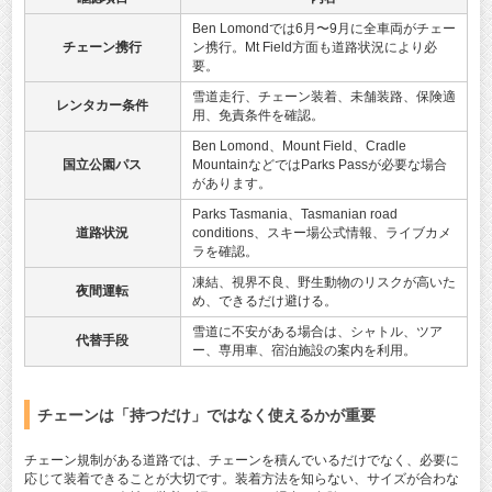
Ben Lomondでは6月〜9月に全車両がチェー
チェーン携行
ン携行。Mt Field方面も道路状況により必
要。
雪道走行、チェーン装着、未舗装路、保険適
レンタカー条件
用、免責条件を確認。
Ben Lomond、Mount Field、Cradle
国立公園パス
MountainなどではParks Passが必要な場合
があります。
Parks Tasmania、Tasmanian road
道路状況
conditions、スキー場公式情報、ライブカメ
ラを確認。
凍結、視界不良、野生動物のリスクが高いた
夜間運転
め、できるだけ避ける。
雪道に不安がある場合は、シャトル、ツア
代替手段
ー、専用車、宿泊施設の案内を利用。
チェーンは「持つだけ」ではなく使えるかが重要
チェーン規制がある道路では、チェーンを積んでいるだけでなく、必要に
応じて装着できることが大切です。装着方法を知らない、サイズが合わな