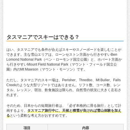
タスマニアでスキーはできる？
はい、タスマニアでも条件が合えばスキーやスノーボードを楽しむことが
できます。主な雪山エリアは、ローンセストン方面から行きやすいBen
Lomond National Park（ベン・ローモンド国立公園）と、ホバート方面か
ら行きやすいMount Field National Park（マウント・フィールド国立公
園）内のMt Mawson（マウント・モーソン）です。
ただし、タスマニアのスキー場は、Perisher、Thredbo、Mt Buller、Falls
Creekのような大型リゾートではありません。リフト数、コース数、レン
タル、レッスン、宿泊、飲食施設は限られ、自然雪の状況に大きく左右さ
れます。
そのため、日本からの短期旅行者は、「必ず本格的に滑る旅行」として計
画するより、
タスマニア旅行中に、天候と積雪が良ければ雪山体験を加え
る
という柔軟な考え方がおすすめです。
項目
内容