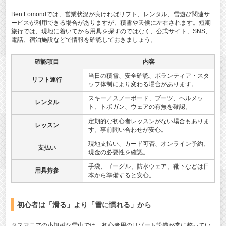
Ben Lomondでは、営業状況が良ければリフト、レンタル、雪遊び関連サ
ービスが利用できる場合がありますが、積雪や天候に左右されます。短期
旅行では、現地に着いてから用具を探すのではなく、公式サイト、SNS、
電話、宿泊施設などで情報を確認しておきましょう。
確認項目
内容
当日の積雪、安全確認、ボランティア・スタ
リフト運行
ッフ体制により変わる場合があります。
スキー／スノーボード、ブーツ、ヘルメッ
レンタル
ト、トボガン、ウェアの有無を確認。
定期的な初心者レッスンがない場合もありま
レッスン
す。事前問い合わせが安心。
現地支払い、カード可否、オンライン予約、
支払い
現金の必要性を確認。
手袋、ゴーグル、防水ウェア、靴下などは日
用具持参
本から準備すると安心。
初心者は「滑る」より「雪に慣れる」から
タスマニアの小規模な雪山では、初心者用のリゾート設備が常に整ってい