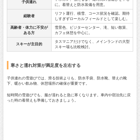
子供連れ
に。着替えと防水装備を用意。
リフト運行、積雪、コース状況を確認。期待
経験者
しすぎずローカルフィールドとして楽しむ。
高齢者・体力に不安が
雪景色、ビジターセンター、滝、短い散策、
ある方
カフェ休憩を中心に。
タスマニアだけでなく、メインランドの大型
スキーが主目的
スキー場も比較検討。
寒さと濡れ対策が満足度を左右する
子供連れの雪遊びでは、滑る技術よりも、防水手袋、防水靴、替えの靴
下、暖かい飲み物、休憩場所の確保が重要です。
短時間の雪遊びでも、服が濡れると急に寒くなります。車内や宿泊先に戻
った時の着替えも準備しておきましょう。