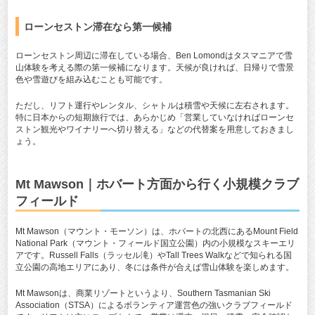
ローンセストン滞在なら第一候補
ローンセストン周辺に滞在している場合、Ben Lomondはタスマニアで雪
山体験を考える際の第一候補になります。天候が良ければ、日帰りで雪景
色や雪遊びを組み込むことも可能です。
ただし、リフト運行やレンタル、シャトルは積雪や天候に左右されます。
特に日本からの短期旅行では、あらかじめ「営業していなければローンセ
ストン観光やワイナリーへ切り替える」などの代替案を用意しておきまし
ょう。
Mt Mawson｜ホバート方面から行く小規模クラブ
フィールド
Mt Mawson（マウント・モーソン）は、ホバートの北西にあるMount Field
National Park（マウント・フィールド国立公園）内の小規模なスキーエリ
アです。Russell Falls（ラッセル滝）やTall Trees Walkなどで知られる国
立公園の高地エリアにあり、冬には条件が合えば雪山体験を楽しめます。
Mt Mawsonは、商業リゾートというより、Southern Tasmanian Ski
Association（STSA）によるボランティア運営色の強いクラブフィールド