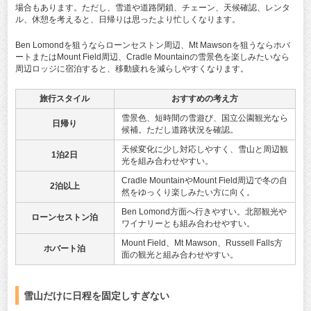
場合もあります。ただし、雪道や道路閉鎖、チェーン、天候確認、レンタ
ル、休憩を考えると、日帰りは思ったより忙しくなります。
Ben Lomondを狙うならローンセストン周辺、Mt Mawsonを狙うならホバ
ートまたはMount Field周辺、Cradle Mountainの雪景色を楽しみたいなら
周辺ロッジに宿泊すると、移動疲れを減らしやすくなります。
旅行スタイル
おすすめの考え方
雪景色、短時間の雪遊び、国立公園観光なら
日帰り
候補。ただし道路状況を確認。
天候変化に少し対応しやすく、雪山と周辺観
1泊2日
光を組み合わせやすい。
Cradle MountainやMount Field周辺で冬の自
2泊以上
然をゆっくり楽しみたい方に向く。
Ben Lomond方面へ行きやすい。北部観光や
ローンセストン泊
ワイナリーとも組み合わせやすい。
Mount Field、Mt Mawson、Russell Falls方
ホバート泊
面の観光と組み合わせやすい。
雪山だけに日程を固定しすぎない