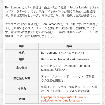
Ben Lomondの大きな特徴は、山上へ向かう道路「Jacobs Ladder（ジェイ
コブス・ラダー）」です。急なスイッチバックが続く印象的な山岳道路
で、景観は素晴らしい一方、冬季は雪、氷、霧、強風に注意が必要です。
タスマニア州の公園当局は、Ben Lomondでは6月〜9月にすべての車両が
正しく装着できるスノーチェーンを携行する必要があると案内していま
す。雪道運転に慣れていない旅行者は、山麓の駐車場からのシャトル、現
地送迎、ツアー利用も検討しましょう。
項目
内容
名称
Ben Lomond（ベン・ローモンド）
場所
Ben Lomond National Park, Tasmania
ローンセストン、Evandale、Longford、
主な拠点
Scottsdale方面など。
スキー、スノーボード、トボガン、雪景色、
主な楽しみ方
冬の国立公園観光。
冬季はチェーン携行、道路状況、シャトル運
注意点
行、リフト営業、レンタルを必ず確認。
https://parks.tas.gov.au/explore-our-
Web
parks/ben-lomond-national-park