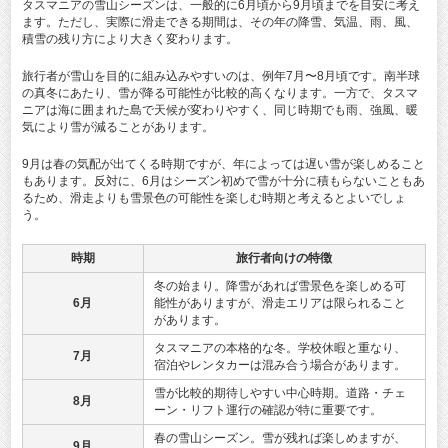
タスマニアの雪山シーズンは、一般的に6月頃から9月頃までを目安に考え
ます。ただし、実際に滑走できる期間は、その年の降雪、気温、雨、風、
積雪の残り方により大きく変わります。
旅行者が雪山を目的に組み込みやすいのは、例年7月〜8月頃です。南半球
の真冬にあたり、雪が降る可能性が比較的高くなります。一方で、タスマ
ニアは海に囲まれた島で天候が変わりやすく、同じ時期でも雨、強風、暖
気により雪が減ることがあります。
9月は春の気配が出てくる時期ですが、年によっては遅い雪が楽しめること
もあります。反対に、6月はシーズン初めで雪が十分に積もらないこともあ
るため、滑走よりも雪景色の可能性を楽しむ時期と考えるとよいでしょ
う。
時期
旅行者向けの特徴
冬の始まり。降雪があれば雪景色を楽しめる可
6月
能性がありますが、滑走エリアは限られること
があります。
タスマニアの本格的な冬。学校休暇と重なり、
7月
宿泊やレンタカーは混み合う場合があります。
雪が比較的期待しやすい中心時期。道路・チェ
8月
ーン・リフト運行の確認が特に重要です。
春の雪山シーズン。雪が残れば楽しめますが、
9月