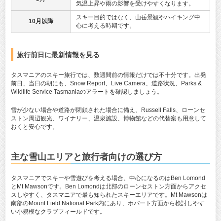
気温上昇や雨の影響を受けやすくなります。
スキー目的ではなく、山岳景観やハイキング中
10月以降
心に考える時期です。
旅行前日に最新情報を見る
タスマニアのスキー旅行では、数週間前の情報だけでは不十分です。出発
前日、当日の朝にも、Snow Report、Live Camera、道路状況、Parks &
Wildlife Service Tasmaniaのアラートを確認しましょう。
雪が少ない場合や道路が閉鎖された場合に備え、Russell Falls、ローンセ
ストン周辺観光、ワイナリー、温泉施設、博物館などの代替案も用意して
おくと安心です。
主な雪山エリアと旅行者向けの選び方
タスマニアでスキーや雪遊びを考える場合、中心になるのはBen Lomond
とMt Mawsonです。Ben Lomondは北部のローンセストン方面からアクセ
スしやすく、タスマニアで最も知られたスキーエリアです。Mt Mawsonは
南部のMount Field National Park内にあり、ホバート方面から検討しやす
い小規模なクラブフィールドです。