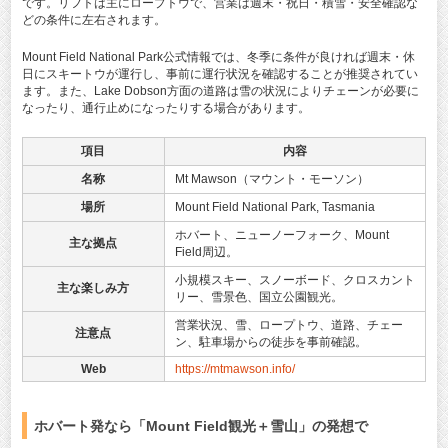
です。リフトは主にロープトウで、営業は週末・祝日・積雪・安全確認な
どの条件に左右されます。
Mount Field National Park公式情報では、冬季に条件が良ければ週末・休
日にスキートウが運行し、事前に運行状況を確認することが推奨されてい
ます。また、Lake Dobson方面の道路は雪の状況によりチェーンが必要に
なったり、通行止めになったりする場合があります。
項目
内容
名称
Mt Mawson（マウント・モーソン）
場所
Mount Field National Park, Tasmania
ホバート、ニューノーフォーク、Mount
主な拠点
Field周辺。
小規模スキー、スノーボード、クロスカント
主な楽しみ方
リー、雪景色、国立公園観光。
営業状況、雪、ロープトウ、道路、チェー
注意点
ン、駐車場からの徒歩を事前確認。
Web
https://mtmawson.info/
ホバート発なら「Mount Field観光＋雪山」の発想で