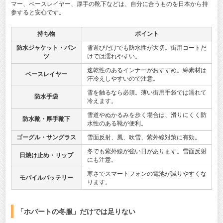
マー、ベースレイヤー、厚手の靴下などは、自分に合うものを日本から持
参すると安心です。
持ち物
ポイント
防水ジャケット・パン
雪遊びだけでも防水性が大切。街用コートだ
ツ
けでは濡れやすい。
速乾性のあるインナーがおすすめ。綿素材は
ベースレイヤー
汗冷えしやすいので注意。
雪を触るなら必須。薄い街用手袋では濡れて
防水手袋
冷えます。
雪道やぬかるみを歩く場合は、滑りにくく防
防水靴・厚手靴下
水性のある靴が便利。
ゴーグル・サングラス
雪面反射、風、吹雪、紫外線対策に有効。
冬でも紫外線が強い日があります。雪面反射
日焼け止め・リップ
にも注意。
寒さでスマートフォンの電池が減りやすくな
モバイルバッテリー
ります。
「ホバートの冬服」だけでは足りない