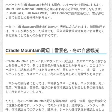
ホバートからMt Mawsonを検討する場合、スキーだけを目的にするより、
Mount Field National Park観光と組み合わせると計画しやすくなります。
Russell Falls、Tall Trees Walk、Lake Dobson方面の景色など、雪が少な
い日でも楽しめる候補があります。
一方で、Mt Mawsonの滑走条件はかなり天候に左右されます。短期旅行で
は、リフトが動かなかった場合でも、国立公園散策や滝観光に切り替えら
れる旅程にしておくのがおすすめです。
Cradle Mountain周辺｜雪景色・冬の自然観光
Cradle Mountain（クレイドルマウンテン）周辺は、タスマニアを代表する
山岳自然エリアで、冬には雪景色が見られることがあります。ここはスキ
ー場として訪れる場所ではありませんが、雪をまとった山、湖、森、ウォ
ンバットなど、タスマニアらしい冬の自然を楽しめる可能性があります。
日本からの旅行者にとっては、本格的なスキーよりも、ロッジ滞在、短い
散策、写真撮影、雪景色、暖炉のある宿泊施設などを楽しむ冬の旅行先と
して考えるとよいでしょう。
ただし、冬のCradle Mountain周辺も道路凍結、積雪、強風、急な天候変化
に注意が必要です。レンタカーで向かう場合は、道路状況、レンタカー条
件、宿泊施設までのアクセス、駐車場、シャトル運行状況を確認しましょ