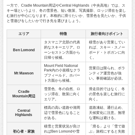
一方で、Cradle Mountain周辺やCentral Highlands（中央高地）では、ス
キー場というより、冬の雪景色、短い散策、写真撮影、ロッジ滞在を楽し
む旅行が中心になります。本格的に滑りたいか、雪景色を見たいか、子供
と雪遊びをしたいかで行き先を選びましょう。
エリア
特徴
旅行者向けポイント
タスマニア北部の代表
積雪があり営業してい
的なスキーエリア。ロ
れば、スキー・スノー
Ben Lomond
ーンセストン方面から
ボード・トボガンに向
日帰り候補。
く。
Mount Field National
営業日は限られ、ボラ
Park内の小規模なクラ
Mt Mawson
ンティア運営色が強
ブフィールド。ホバー
い。事前確認が必須。
ト方面から候補。
雪景色、冬の自然、ロ
滑走目的ではなく、冬
Cradle
ッジ滞在、散策に向く
の景色を楽しむ旅行に
Mountain周辺
エリア。
向く。
標高の高い道路や湖周
道路凍結、通行止め、
Central
辺で雪景色になること
天候変化に注意。無理
Highlands
がある。
な運転は避ける。
積雪と営業状況が良け
「滑る」より「雪で遊
初心者・家族
ればBen Lomondや雪
ぶ」旅程にすると失敗