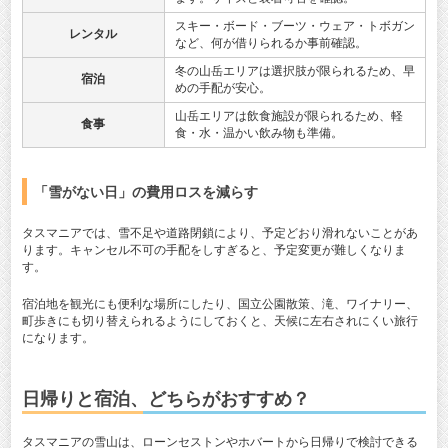
スキー・ボード・ブーツ・ウェア・トボガン
レンタル
など、何が借りられるか事前確認。
冬の山岳エリアは選択肢が限られるため、早
宿泊
めの手配が安心。
山岳エリアは飲食施設が限られるため、軽
食事
食・水・温かい飲み物も準備。
「雪がない日」の費用ロスを減らす
タスマニアでは、雪不足や道路閉鎖により、予定どおり滑れないことがあ
ります。キャンセル不可の手配をしすぎると、予定変更が難しくなりま
す。
宿泊地を観光にも便利な場所にしたり、国立公園散策、滝、ワイナリー、
町歩きにも切り替えられるようにしておくと、天候に左右されにくい旅行
になります。
日帰りと宿泊、どちらがおすすめ？
タスマニアの雪山は、ローンセストンやホバートから日帰りで検討できる