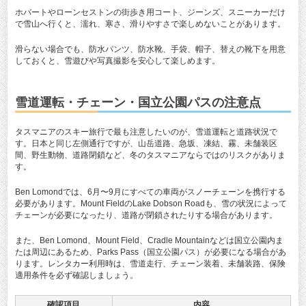
ホバートやローンセストンの街歩き用コート、ジーンズ、スニーカーだけ
で雪山へ行くと、濡れ、寒さ、滑りやすさで楽しめないことがあります。
滑らない場合でも、防水パンツ、防水靴、手袋、帽子、替えの靴下を用意
しておくと、雪遊びや写真撮影を安心して楽しめます。
雪道運転・チェーン・国立公園パスの注意点
タスマニアのスキー旅行で最も注意したいのが、雪道運転と道路状況で
す。日本と同じ左側通行ですが、山岳道路、急坂、凍結、霧、未舗装区
間、野生動物、道路閉鎖など、冬のタスマニアならではのリスクがありま
す。
Ben Lomondでは、6月〜9月にすべての車両がスノーチェーンを携行する
必要があります。Mount FieldのLake Dobson Roadも、雪の状況によって
チェーンが必要になったり、道路が閉鎖されたりする場合があります。
また、Ben Lomond、Mount Field、Cradle Mountainなどは国立公園内ま
たは周辺にあるため、Parks Pass（国立公園パス）が必要になる場合があ
ります。レンタカー利用時は、雪道走行、チェーン装着、未舗装路、保険
適用条件を必ず確認しましょう。
確認項目
内容