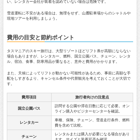
い、レンタカー会社が装着を認めていない場合は危険です。
雪道運転に不安がある場合は、無理をせず、山麓駐車場からのシャトルや
現地ツアーを利用しましょう。
費用の目安と節約ポイント
タスマニアのスキー旅行は、大型リゾートほどリフト券が高額にならない
場合もありますが、レンタカー、燃料、国立公園パス、チェーン、レンタ
ル、宿泊、食事、防寒用品が重なると、意外と費用がかかります。
また、天候によってリフトが動かない可能性があるため、事前に高額な手
配をしすぎるより、キャンセル条件や代替観光を考えておくことが大切で
す。
費用項目
旅行者向けの注意点
訪問する公園や滞在日数に応じて必要。オン
国立公園パス
ライン購入やビジターセンターを確認。
車種、保険、チェーン、雪道走行条件、燃料
レンタカー
費を含めて比較。
レンタルまたは購入が必要になる場合があり
チェーン
ます。サイズと装着可否を確認。