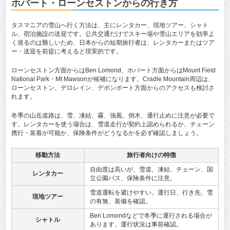
ホバート・ローンセストンからの行き方
タスマニアの雪山へ行く方法は、主にレンタカー、現地ツアー、シャト
ル、宿泊施設の送迎です。公共交通だけでスキー場や雪山エリアを効率よ
く巡るのは難しいため、日本からの短期旅行者は、レンタカーまたはツア
ー・送迎を前提に考えると現実的です。
ローンセストン方面からはBen Lomond、ホバート方面からはMount Field
National Park・Mt Mawsonが候補になります。Cradle Mountain周辺は、
ローンセストン、デロレイン、デボンポート方面からのアクセスも検討さ
れます。
冬季の山岳道路は、雪、凍結、霧、強風、倒木、通行止めに注意が必要で
す。レンタカーを使う場合は、雪道走行が契約上認められるか、チェーン
携行・装着が可能か、保険条件がどうなるかを必ず確認しましょう。
移動方法
旅行者向けの特徴
自由度は高いが、雪道、凍結、チェーン、国
レンタカー
立公園パス、保険条件に注意。
雪道運転を避けやすい。運行日、行き先、雪
現地ツアー
の有無、装備を確認。
Ben Lomondなどで冬季に運行される場合が
シャトル
あります。運行状況は事前確認。