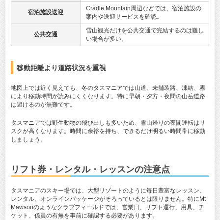
Cradle Mountain周辺などでは、宿泊施設の
宿泊施設送迎
案内や送迎サービスを確認。
雪山観光だけを公共交通で完結するのは難し
公共交通
い場合が多い。
移動距離より道路状況を重視
地図上では近く見えても、冬のタスマニアでは山道、未舗装路、凍結、霧
により移動時間が読みにくくなります。特に早朝・夕方・夜間の山岳道路
は避けるのが無難です。
タスマニアでは野生動物の飛び出しも多いため、雪山帰りの夜間運転はリ
スクが高くなります。時間に余裕を持ち、できるだけ明るい時間帯に移動
しましょう。
リフト券・レンタル・レッスンの注意点
タスマニアのスキー場では、大型リゾートのように毎日豊富なレッスン、
レンタル、オンラインパッケージがそろっているとは限りません。特にMt
Mawsonのようなクラブフィールドでは、営業日、リフト運行、用具、チ
ケット、係員の有無を事前に確認する必要があります。