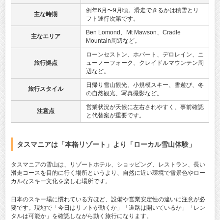
例年6月〜9月頃。滑走できるかは積雪とリ
主な時期
フト運行次第です。
Ben Lomond、Mt Mawson、Cradle
主なエリア
Mountain周辺など。
ローンセストン、ホバート、デロレイン、ニ
旅行拠点
ューノーフォーク、クレイドルマウンテン周
辺など。
日帰り雪山観光、小規模スキー、雪遊び、冬
旅行スタイル
の自然観光、写真撮影など。
営業状況が天候に左右されやすく、事前確認
注意点
と代替案が重要です。
タスマニアは「本格リゾート」より「ローカル雪山体験」
タスマニアの雪山は、リゾートホテル、ショッピング、レストラン、長い
滑走コースを目的に行く場所というより、自然に近い環境で雪景色やロー
カルなスキー文化を楽しむ場所です。
日本のスキー場に慣れている方ほど、設備や営業安定性の違いに注意が必
要です。現地で「今日はリフトが動くか」「道路は開いているか」「レン
タルは可能か」を確認しながら動く旅行になります。