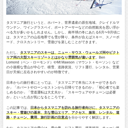
タスマニア旅行というと、ホバート、世界遺産の原生地域、クレイドルマ
ウンテン、ワイングラスベイ、ポートアーサーなどの自然観光を思い浮か
べる方が多いかもしれません。しかし、南半球の冬にあたる6月〜9月頃に
は、タスマニアの山岳地帯でも雪が降り、条件が合えばスキー、スノーボ
ード、クロスカントリー、雪遊びを楽しむことができます。
ただし、
タスマニアのスキーは、ニュー・サウス・ウェールズ州やビクト
リア州の大型スキーリゾートとはかなり雰囲気が違います
。Ben
Lomond（ベン・ローモンド）やMt Mawson（マウント・モーソン）など
の小規模な雪山が中心で、積雪、道路状況、リフト運行、レンタル、営業
日が天候に左右されやすいのが特徴です。
日本からの旅行者にとっては、「タスマニアで本当にスキーができるの
か」「ホバートやローンセストンから日帰りできるのか」「初心者でも楽
しめるのか」「雪道運転は大丈夫か」「スキーウェアやチェーンは必要
か」といった点が気になるところです。
この記事では、
日本からタスマニアを訪れる旅行者向けに、タスマニアの
スキー・雪遊びの基本、主な雪山エリア、アクセス、服装、レンタル、道
路・チェーン、費用、旅行計画の注意点
を分かりやすく解説します。