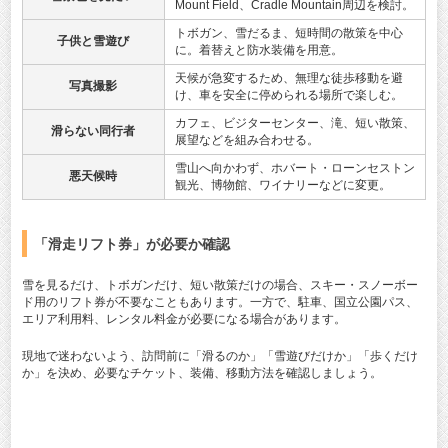
Mount Field、Cradle Mountain周辺を検討。
トボガン、雪だるま、短時間の散策を中心
子供と雪遊び
に。着替えと防水装備を用意。
天候が急変するため、無理な徒歩移動を避
写真撮影
け、車を安全に停められる場所で楽しむ。
カフェ、ビジターセンター、滝、短い散策、
滑らない同行者
展望などを組み合わせる。
雪山へ向かわず、ホバート・ローンセストン
悪天候時
観光、博物館、ワイナリーなどに変更。
「滑走リフト券」が必要か確認
雪を見るだけ、トボガンだけ、短い散策だけの場合、スキー・スノーボー
ド用のリフト券が不要なこともあります。一方で、駐車、国立公園パス、
エリア利用料、レンタル料金が必要になる場合があります。
現地で迷わないよう、訪問前に「滑るのか」「雪遊びだけか」「歩くだけ
か」を決め、必要なチケット、装備、移動方法を確認しましょう。