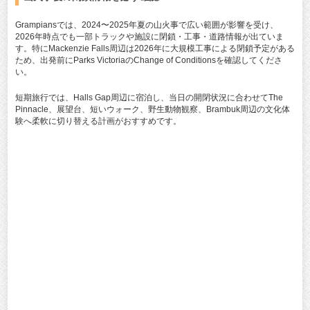
Grampiansでは、2024〜2025年夏の山火事で広い範囲が影響を受け、
2026年時点でも一部トラックや施設に閉鎖・工事・道路情報が出ていま
す。特にMackenzie Falls周辺は2026年に大規模工事による閉鎖予定がある
ため、出発前にParks VictoriaのChange of Conditionsを確認してくださ
い。
短期旅行では、Halls Gap周辺に宿泊し、当日の開閉状況に合わせてThe
Pinnacle、展望台、短いウォーク、野生動物観察、Brambuk周辺の文化体
験へ柔軟に切り替える計画がおすすめです。