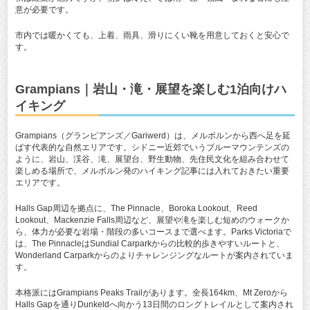
意が必要です。
市内では暖かくても、上着、雨具、滑りにくい靴を用意しておくと安心で
す。
Grampians｜岩山・滝・展望を楽しむ1泊向けハ
イキング
Grampians（グランピアンズ／Gariwerd）は、メルボルンから西へ足を延
ばす代表的な自然エリアです。シドニー近郊でいうブルーマウンテンズの
ように、岩山、渓谷、滝、展望台、野生動物、先住民文化を組み合わせて
楽しめる場所で、メルボルン発のハイキング記事には入れておきたい重要
エリアです。
Halls Gap周辺を拠点に、The Pinnacle、Boroka Lookout、Reed
Lookout、Mackenzie Falls周辺など、展望や滝を楽しむ短めのウォークか
ら、体力が必要な岩場・階段の多いコースまで選べます。Parks Victoriaで
は、The PinnacleはSundial Carparkからの比較的歩きやすいルートと、
Wonderland Carparkからのよりチャレンジングなルートが案内されていま
す。
本格派にはGrampians Peaks Trailがあります。全長164km、Mt Zeroから
Halls Gapを通りDunkeldへ向かう13日間のロングトレイルとして案内され