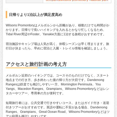
日帰りより1泊以上が満足度高め
Wilsons Promontoryはメルボルンから距離があり、移動だけでも時間がか
かります。日帰りで長いハイキングを入れるとかなり忙しくなるため、
Tidal River周辺やFoster、Yanakie方面に1泊する旅程がおすすめです。
宿泊施設やキャンプ場は人気が高く、休暇シーズンは早く埋まります。旅
行日が決まったら、早めに宿泊と入園・トレイル情報を確認しましょう。
アクセスと旅行計画の考え方
メルボルン近郊のハイキングでは、コースそのものだけでなく、スタート
地点までの行き方、歩き終わった後の帰り方が大切です。Dandenong
Rangesは鉄道でも検討しやすい一方、Mornington Peninsula、You
Yangs、Macedon Ranges、Grampians、Wilsons Promontoryなどはレン
タカーやツアー、専用車の方が便利です。
短期旅行者には、公共交通で行きやすいコース、またはガイド付き・送迎
付きツアーがおすすめです。英語や運転に不安がある場合、Dandenong
Ranges、Grampians、Great Ocean Road、Wilsons Promontoryなどはツ
アー利用も検討しやすいです。