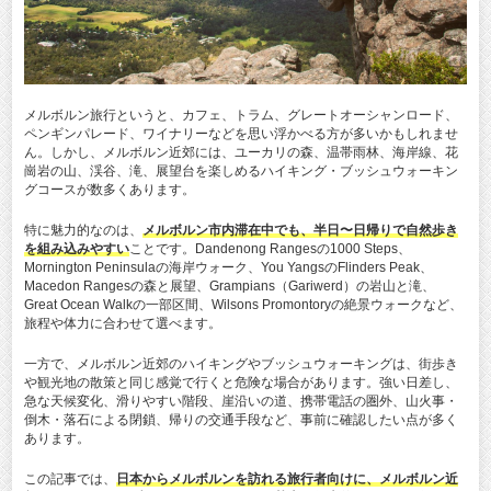
メルボルン旅行というと、カフェ、トラム、グレートオーシャンロード、
ペンギンパレード、ワイナリーなどを思い浮かべる方が多いかもしれませ
ん。しかし、メルボルン近郊には、ユーカリの森、温帯雨林、海岸線、花
崗岩の山、渓谷、滝、展望台を楽しめるハイキング・ブッシュウォーキン
グコースが数多くあります。
特に魅力的なのは、
メルボルン市内滞在中でも、半日〜日帰りで自然歩き
を組み込みやすい
ことです。Dandenong Rangesの1000 Steps、
Mornington Peninsulaの海岸ウォーク、You YangsのFlinders Peak、
Macedon Rangesの森と展望、Grampians（Gariwerd）の岩山と滝、
Great Ocean Walkの一部区間、Wilsons Promontoryの絶景ウォークなど、
旅程や体力に合わせて選べます。
一方で、メルボルン近郊のハイキングやブッシュウォーキングは、街歩き
や観光地の散策と同じ感覚で行くと危険な場合があります。強い日差し、
急な天候変化、滑りやすい階段、崖沿いの道、携帯電話の圏外、山火事・
倒木・落石による閉鎖、帰りの交通手段など、事前に確認したい点が多く
あります。
この記事では、
日本からメルボルンを訪れる旅行者向けに、メルボルン近