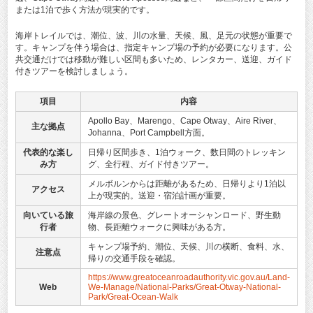
または1泊で歩く方法が現実的です。
海岸トレイルでは、潮位、波、川の水量、天候、風、足元の状態が重要で
す。キャンプを伴う場合は、指定キャンプ場の予約が必要になります。公
共交通だけでは移動が難しい区間も多いため、レンタカー、送迎、ガイド
付きツアーを検討しましょう。
項目
内容
Apollo Bay、Marengo、Cape Otway、Aire River、
主な拠点
Johanna、Port Campbell方面。
代表的な楽し
日帰り区間歩き、1泊ウォーク、数日間のトレッキン
み方
グ、全行程、ガイド付きツアー。
メルボルンからは距離があるため、日帰りより1泊以
アクセス
上が現実的。送迎・宿泊計画が重要。
向いている旅
海岸線の景色、グレートオーシャンロード、野生動
行者
物、長距離ウォークに興味がある方。
キャンプ場予約、潮位、天候、川の横断、食料、水、
注意点
帰りの交通手段を確認。
https://www.greatoceanroadauthority.vic.gov.au/Land-
Web
We-Manage/National-Parks/Great-Otway-National-
Park/Great-Ocean-Walk