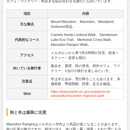
カフェ・ワイナリー・村歩きを組み合わせる旅行にも向いています。
項目
内容
Mount Macedon、Macedon、Woodend、
主な拠点
Gisborne周辺。
Camels Hump Lookout Walk、Sanatorium
代表的なコース
Lake Eco-Trail、Memorial Cross Walk、
Macedon Ranges Walk。
メルボルンから車で約1時間が目安。鉄道＋
アクセス
タクシー・送迎も検討。
森歩き、展望、秋の景色、郊外カフェ、ワイ
向いている旅行者
ナリー、1泊の小旅行を楽しみたい方。
冬は冷え込み、雪が降ることもあります。未
注意点
舗装路、季節閉鎖、防寒、足元を確認。
https://www.parks.vic.gov.au/places-to-
Web
see/parks/macedon-regional-park
秋と冬は服装に注意
Macedon Rangesはメルボルン市内より気温が低くなることがあります。
秋は紅葉が魅力ですが、朝夕は冷え、冬は雨・霧・強風・まれな雪にも注