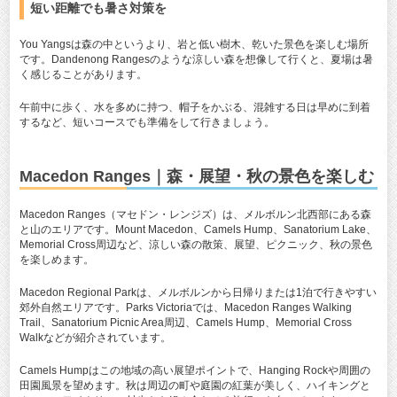
短い距離でも暑さ対策を
You Yangsは森の中というより、岩と低い樹木、乾いた景色を楽しむ場所
です。Dandenong Rangesのような涼しい森を想像して行くと、夏場は暑
く感じることがあります。
午前中に歩く、水を多めに持つ、帽子をかぶる、混雑する日は早めに到着
するなど、短いコースでも準備をして行きましょう。
Macedon Ranges｜森・展望・秋の景色を楽しむ
Macedon Ranges（マセドン・レンジズ）は、メルボルン北西部にある森
と山のエリアです。Mount Macedon、Camels Hump、Sanatorium Lake、
Memorial Cross周辺など、涼しい森の散策、展望、ピクニック、秋の景色
を楽しめます。
Macedon Regional Parkは、メルボルンから日帰りまたは1泊で行きやすい
郊外自然エリアです。Parks Victoriaでは、Macedon Ranges Walking
Trail、Sanatorium Picnic Area周辺、Camels Hump、Memorial Cross
Walkなどが紹介されています。
Camels Humpはこの地域の高い展望ポイントで、Hanging Rockや周囲の
田園風景を望めます。秋は周辺の町や庭園の紅葉が美しく、ハイキングと