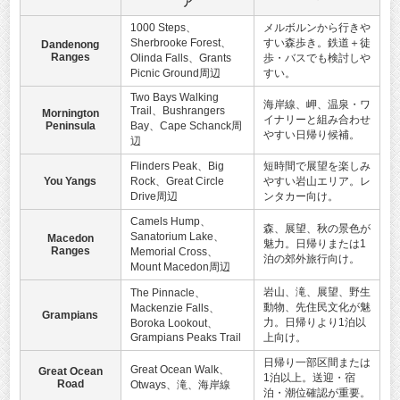
ア
1000 Steps、
メルボルンから行きや
Sherbrooke Forest、
すい森歩き。鉄道＋徒
Dandenong
Ranges
Olinda Falls、Grants
歩・バスでも検討しや
Picnic Ground周辺
すい。
Two Bays Walking
海岸線、岬、温泉・ワ
Trail、Bushrangers
Mornington
イナリーと組み合わせ
Peninsula
Bay、Cape Schanck周
やすい日帰り候補。
辺
Flinders Peak、Big
短時間で展望を楽しみ
You Yangs
Rock、Great Circle
やすい岩山エリア。レ
Drive周辺
ンタカー向け。
Camels Hump、
森、展望、秋の景色が
Sanatorium Lake、
Macedon
魅力。日帰りまたは1
Ranges
Memorial Cross、
泊の郊外旅行向け。
Mount Macedon周辺
岩山、滝、展望、野生
The Pinnacle、
動物、先住民文化が魅
Mackenzie Falls、
Grampians
力。日帰りより1泊以
Boroka Lookout、
Grampians Peaks Trail
上向け。
日帰り一部区間または
Great Ocean Walk、
Great Ocean
1泊以上。送迎・宿
Road
Otways、滝、海岸線
泊・潮位確認が重要。