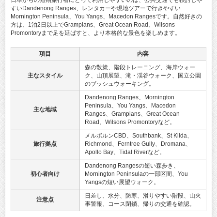
日本からの短期旅行者にとって利用しやすいのは、公共交通でも検討しや
すいDandenong Ranges、レンタカーや現地ツアーで行きやすい
Mornington Peninsula、You Yangs、Macedon Rangesです。自然好きの
方は、1泊2日以上でGrampians、Great Ocean Road、Wilsons
Promontoryまで足を延ばすと、より本格的な景色を楽しめます。
項目
内容
森の散策、階段トレーニング、海岸ウォー
主なスタイル
ク、山頂展望、滝・渓谷ウォーク、国立公園
のブッシュウォーキング。
Dandenong Ranges、Mornington
Peninsula、You Yangs、Macedon
主な地域
Ranges、Grampians、Great Ocean
Road、Wilsons Promontoryなど。
メルボルンCBD、Southbank、St Kilda、
旅行拠点
Richmond、Ferntree Gully、Dromana、
Apollo Bay、Tidal Riverなど。
Dandenong Rangesの短い森歩き、
初心者向け
Mornington Peninsulaの一部区間、You
Yangsの短い展望ウォーク。
日差し、水分、防寒、滑りやすい階段、山火
注意点
事警報、コース閉鎖、帰りの交通を確認。