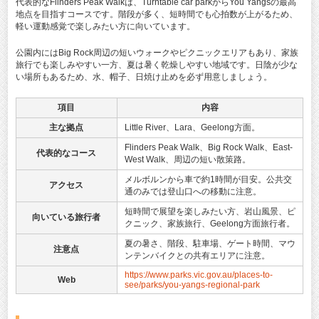
代表的なFlinders Peak Walkは、Turntable car parkからYou Yangsの最高
地点を目指すコースです。階段が多く、短時間でも心拍数が上がるため、
軽い運動感覚で楽しみたい方に向いています。
公園内にはBig Rock周辺の短いウォークやピクニックエリアもあり、家族
旅行でも楽しみやすい一方、夏は暑く乾燥しやすい地域です。日陰が少な
い場所もあるため、水、帽子、日焼け止めを必ず用意しましょう。
項目
内容
主な拠点
Little River、Lara、Geelong方面。
Flinders Peak Walk、Big Rock Walk、East-
代表的なコース
West Walk、周辺の短い散策路。
メルボルンから車で約1時間が目安。公共交
アクセス
通のみでは登山口への移動に注意。
短時間で展望を楽しみたい方、岩山風景、ピ
向いている旅行者
クニック、家族旅行、Geelong方面旅行者。
夏の暑さ、階段、駐車場、ゲート時間、マウ
注意点
ンテンバイクとの共有エリアに注意。
https://www.parks.vic.gov.au/places-to-
Web
see/parks/you-yangs-regional-park