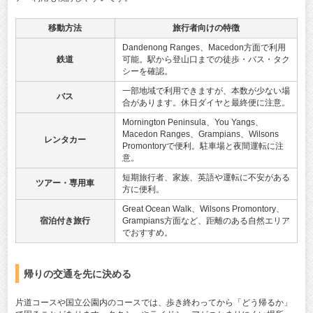
移動方法
旅行者向けの特徴
Dandenong Ranges、Macedon方面で利用
鉄道
可能。駅から登山口までの徒歩・バス・タク
シーを確認。
一部地域で利用できますが、本数が少ない場
バス
合があります。休日ダイヤと最終便に注意。
Mornington Peninsula、You Yangs、
Macedon Ranges、Grampians、Wilsons
レンタカー
Promontoryで便利。駐車場と夜間運転に注
意。
短期旅行者、家族、英語や運転に不安がある
ツアー・専用車
方に便利。
Great Ocean Walk、Wilsons Promontory、
宿泊付き旅行
Grampians方面など、距離のある自然エリア
でおすすめ。
帰りの交通を先に決める
片道コースや国立公園内のコースでは、歩き終わってから「どう帰るか」