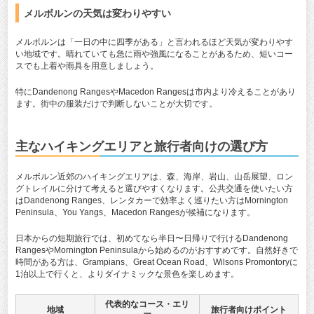
メルボルンの天気は変わりやすい
メルボルンは「一日の中に四季がある」と言われるほど天気が変わりやす
い地域です。晴れていても急に雨や強風になることがあるため、短いコー
スでも上着や雨具を用意しましょう。
特にDandenong RangesやMacedon Rangesは市内より冷えることがあり
ます。街中の服装だけで判断しないことが大切です。
主なハイキングエリアと旅行者向けの選び方
メルボルン近郊のハイキングエリアは、森、海岸、岩山、山岳展望、ロン
グトレイルに分けて考えると選びやすくなります。公共交通を使いたい方
はDandenong Ranges、レンタカーで効率よく巡りたい方はMornington
Peninsula、You Yangs、Macedon Rangesが候補になります。
日本からの短期旅行では、初めてなら半日〜日帰りで行けるDandenong
RangesやMornington Peninsulaから始めるのがおすすめです。自然好きで
時間がある方は、Grampians、Great Ocean Road、Wilsons Promontoryに
1泊以上で行くと、よりダイナミックな景色を楽しめます。
代表的なコース・エリ
地域
旅行者向けポイント