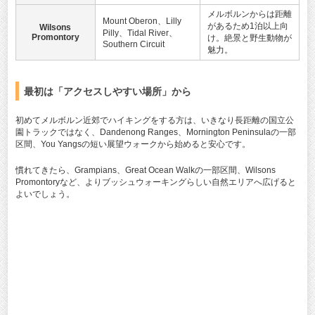
メルボルンからは距離
Mount Oberon、Lilly
があるため1泊以上向
Wilsons
Pilly、Tidal River、
Promontory
け。絶景と野生動物が
Southern Circuit
魅力。
最初は「アクセスしやすい場所」から
初めてメルボルン近郊でハイキングをする方は、いきなり長距離の国立公
園トラックではなく、Dandenong Ranges、Mornington Peninsulaの一部
区間、You Yangsの短い展望ウォークから始めると安心です。
慣れてきたら、Grampians、Great Ocean Walkの一部区間、Wilsons
Promontoryなど、よりブッシュウォーキングらしい自然エリアへ広げると
よいでしょう。