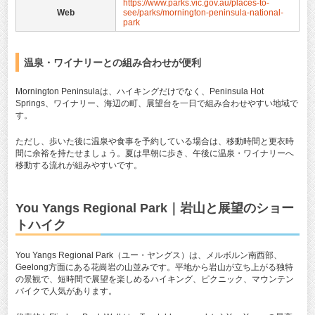
https://www.parks.vic.gov.au/places-to-
Web
see/parks/mornington-peninsula-national-
park
温泉・ワイナリーとの組み合わせが便利
Mornington Peninsulaは、ハイキングだけでなく、Peninsula Hot
Springs、ワイナリー、海辺の町、展望台を一日で組み合わせやすい地域で
す。
ただし、歩いた後に温泉や食事を予約している場合は、移動時間と更衣時
間に余裕を持たせましょう。夏は早朝に歩き、午後に温泉・ワイナリーへ
移動する流れが組みやすいです。
You Yangs Regional Park｜岩山と展望のショー
トハイク
You Yangs Regional Park（ユー・ヤングス）は、メルボルン南西部、
Geelong方面にある花崗岩の山並みです。平地から岩山が立ち上がる独特
の景観で、短時間で展望を楽しめるハイキング、ピクニック、マウンテン
バイクで人気があります。