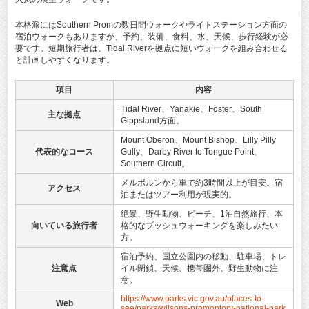
本格派にはSouthern Promの数日間ウォークやライトステーション方面の
宿泊ウォークもありますが、予約、装備、食料、水、天候、歩行経験が必
要です。短期旅行者は、Tidal Riverを拠点に短いウォークを組み合わせる
と計画しやすくなります。
項目
内容
Tidal River、Yanakie、Foster、South
主な拠点
Gippsland方面。
Mount Oberon、Mount Bishop、Lilly Pilly
代表的なコース
Gully、Darby River to Tongue Point、
Southern Circuit。
メルボルンから車で約3時間以上が目安。宿
アクセス
泊またはツアー利用が現実的。
絶景、野生動物、ビーチ、1泊自然旅行、本
向いている旅行者
格的なブッシュウォーキングを楽しみたい
方。
宿泊予約、国立公園内の移動、駐車場、トレ
注意点
イル閉鎖、天候、携帯圏外、野生動物に注
意。
https://www.parks.vic.gov.au/places-to-
Web
see/parks/wilsons-promontory-national-park