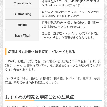
海岸線を歩くコース。Mornington Peninsula
Coastal walk
やGreat Ocean Road方面に多い。
森や国立公園内の自然歩き。ビクトリア州の
Bushwalking
国立公園でよく使われる表現。
距離や難易度がやや高い自然歩き。数時間〜
Hiking
1日以上のコースにも使われます。
登山道・遊歩道・トレイル。公式サイトでは
Track / Trail
trackやtrailという表現が多く使われます。
名前よりも距離・所要時間・グレードを見る
「Walk」と書かれていても、急な階段や岩場が続くコースもあります。反
対に「Track」と書かれていても、短い展望台ウォークなら初心者でも歩き
やすい場合があります。
コースを選ぶ時は、距離、所要時間、標高差、トイレ、水、駐車場、公共
交通、帰りの手段を必ず確認しましょう。
おすすめの時期と季節ごとの注意点