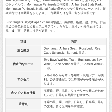
Two Bays Walking Trailは、DromanaからCape Schanck方面へ続く26km
のトレイルで、Mornington Peninsulaの内陸部、Arthur Seat State Park、
Mornington Peninsula National Parkの景色をつなぐ長めのコースです。短
期旅行では全区間を歩くより、一部区間だけを選ぶ方が現実的です。
Bushrangers BayやCape Schanck周辺は、海岸線、断崖、波、野鳥、灯台
周辺の景色を楽しめる人気エリアです。ただし、崖沿いや海岸岩場では、
風、波、雨、足元に注意が必要です。
項目
内容
Dromana、Arthurs Seat、Rosebud、Rye、
主な拠点
Cape Schanck、Sorrento周辺。
Two Bays Walking Trail、Bushrangers Bay
代表的なコース
Walk、Cape Schanck周辺、Coastal Walkの
一部。
メルボルンから車・専用車・現地ツアーが便
アクセス
利。公共交通だけでは時間がかかる場合があ
ります。
海岸線、岬、温泉、ワイナリーを組み合わせ
向いている旅行者
たい方。日帰り自然旅におすすめ。
海岸の風、崖、潮位、日差し、駐車場、帰り
注意点
の交通、歩く区間を事前確認。