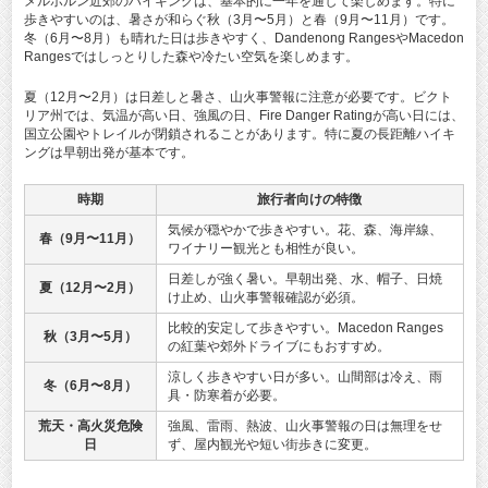
メルボルン近郊のハイキングは、基本的に一年を通して楽しめます。特に
歩きやすいのは、暑さが和らぐ秋（3月〜5月）と春（9月〜11月）です。
冬（6月〜8月）も晴れた日は歩きやすく、Dandenong RangesやMacedon
Rangesではしっとりした森や冷たい空気を楽しめます。
夏（12月〜2月）は日差しと暑さ、山火事警報に注意が必要です。ビクト
リア州では、気温が高い日、強風の日、Fire Danger Ratingが高い日には、
国立公園やトレイルが閉鎖されることがあります。特に夏の長距離ハイキ
ングは早朝出発が基本です。
時期
旅行者向けの特徴
気候が穏やかで歩きやすい。花、森、海岸線、
春（9月〜11月）
ワイナリー観光とも相性が良い。
日差しが強く暑い。早朝出発、水、帽子、日焼
夏（12月〜2月）
け止め、山火事警報確認が必須。
比較的安定して歩きやすい。Macedon Ranges
秋（3月〜5月）
の紅葉や郊外ドライブにもおすすめ。
涼しく歩きやすい日が多い。山間部は冷え、雨
冬（6月〜8月）
具・防寒着が必要。
荒天・高火災危険
強風、雷雨、熱波、山火事警報の日は無理をせ
日
ず、屋内観光や短い街歩きに変更。