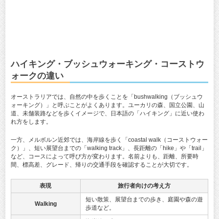
ハイキング・ブッシュウォーキング・コーストウ
ォークの違い
オーストラリアでは、自然の中を歩くことを「bushwalking（ブッシュウ
ォーキング）」と呼ぶことがよくあります。ユーカリの森、国立公園、山
道、未舗装路などを歩くイメージで、日本語の「ハイキング」に近い使わ
れ方をします。
一方、メルボルン近郊では、海岸線を歩く「coastal walk（コーストウォー
ク）」、短い展望台までの「walking track」、長距離の「hike」や「trail」
など、コースによって呼び方が変わります。名前よりも、距離、所要時
間、標高差、グレード、帰りの交通手段を確認することが大切です。
表現
旅行者向けの考え方
短い散策、展望台までの歩き、庭園や森の遊
Walking
歩道など。