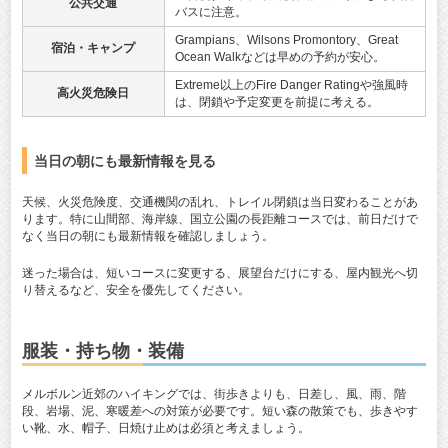
公共交通
バスに注意。
Grampians、Wilsons Promontory、Great
宿泊・キャンプ
Ocean Walkなどは早めの予約が安心。
Extreme以上のFire Danger Ratingや強風時
高火災危険日
は、閉鎖や予定変更を前提に考える。
当日の朝にも最新情報を見る
天候、火災危険度、交通機関の乱れ、トレイル閉鎖は当日変わることがあ
ります。特に山間部、海岸線、国立公園の長距離コースでは、前日だけで
なく当日の朝にも最新情報を確認しましょう。
迷った場合は、短いコースに変更する、展望台だけにする、屋内観光へ切
り替えるなど、安全を優先してください。
服装・持ち物・装備
メルボルン近郊のハイキングでは、街歩きよりも、日差し、風、雨、階
段、岩場、泥、寒暖差への対策が必要です。短い森の散策でも、歩きやす
い靴、水、帽子、日焼け止めは必須と考えましょう。