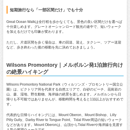
短期旅行なら「一部区間だけ」でも十分
Great Ocean Walkは全行程を歩かなくても、景色の良い区間だけを選べば
十分楽しめます。グレートオーシャンロード観光の途中で、短いウォーク
を加えるだけでも印象が変わります。
ただし、片道区間を歩く場合は、車の回送、迎え、タクシー、ツアー送迎
など、歩き終わった後の移動を先に決めておきましょう。
Wilsons Promontory｜メルボルン発1泊旅行向け
の絶景ハイキング
Wilsons Promontory National Park（ウィルソンズ・プロモントリー国立公
園）は、ビクトリア州を代表する自然エリアで、白砂のビーチ、花崗岩の
山、森、湿地、野生動物、海岸線の絶景を楽しめます。メルボルンから日
帰りも不可能ではありませんが、移動時間を考えると1泊以上がおすすめで
す。
代表的な日帰りハイキングには、Mount Oberon、Mount Bishop、Lilly
Pilly Gully、Darby River to Tongue Point、Tidal River周辺の短いウォーク
などがあります。Mount Oberonは、山頂からTidal Riverや海岸線を見渡す
人気の展望ウォークです。