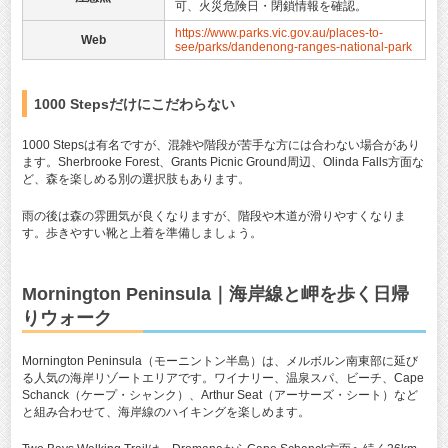
可、火災危険日・閉鎖情報を確認。
https://www.parks.vic.gov.au/places-to-
Web
see/parks/dandenong-ranges-national-park
1000 Stepsだけにこだわらない
1000 Stepsは有名ですが、混雑や階段が苦手な方には合わない場合があり
ます。Sherbrooke Forest、Grants Picnic Ground周辺、Olinda Falls方面な
ど、森を楽しめる別の選択肢もあります。
雨の後は森の雰囲気が良くなりますが、階段や木道が滑りやすくなりま
す。歩きやすい靴と上着を準備しましょう。
Mornington Peninsula｜海岸線と岬を歩く日帰
りウォーク
Mornington Peninsula（モーニントン半島）は、メルボルン南東部に延び
る人気の海岸リゾートエリアです。ワイナリー、温泉スパ、ビーチ、Cape
Schanck（ケープ・シャンク）、Arthur Seat（アーサーズ・シート）など
と組み合わせて、海岸線のハイキングを楽しめます。