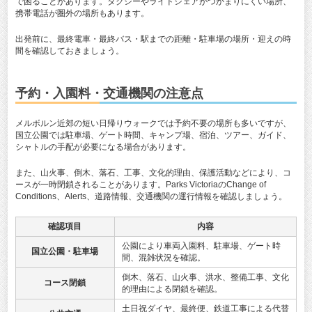
で困ることがあります。タクシーやライドシェアがつかまりにくい場所、
携帯電話が圏外の場所もあります。
出発前に、最終電車・最終バス・駅までの距離・駐車場の場所・迎えの時
間を確認しておきましょう。
予約・入園料・交通機関の注意点
メルボルン近郊の短い日帰りウォークでは予約不要の場所も多いですが、
国立公園では駐車場、ゲート時間、キャンプ場、宿泊、ツアー、ガイド、
シャトルの手配が必要になる場合があります。
また、山火事、倒木、落石、工事、文化的理由、保護活動などにより、コ
ースが一時閉鎖されることがあります。Parks VictoriaのChange of
Conditions、Alerts、道路情報、交通機関の運行情報を確認しましょう。
確認項目
内容
公園により車両入園料、駐車場、ゲート時
国立公園・駐車場
間、混雑状況を確認。
倒木、落石、山火事、洪水、整備工事、文化
コース閉鎖
的理由による閉鎖を確認。
土日祝ダイヤ、最終便、鉄道工事による代替