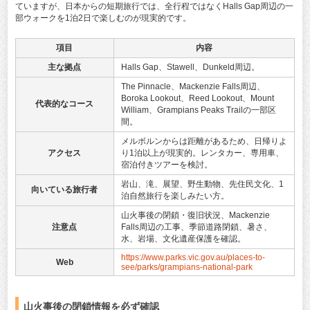
ていますが、日本からの短期旅行では、全行程ではなくHalls Gap周辺の一
部ウォークを1泊2日で楽しむのが現実的です。
項目
内容
主な拠点
Halls Gap、Stawell、Dunkeld周辺。
The Pinnacle、Mackenzie Falls周辺、
Boroka Lookout、Reed Lookout、Mount
代表的なコース
William、Grampians Peaks Trailの一部区
間。
メルボルンからは距離があるため、日帰りよ
アクセス
り1泊以上が現実的。レンタカー、専用車、
宿泊付きツアーを検討。
岩山、滝、展望、野生動物、先住民文化、1
向いている旅行者
泊自然旅行を楽しみたい方。
山火事後の閉鎖・復旧状況、Mackenzie
注意点
Falls周辺の工事、季節道路閉鎖、暑さ、
水、岩場、文化遺産保護を確認。
https://www.parks.vic.gov.au/places-to-
Web
see/parks/grampians-national-park
山火事後の閉鎖情報を必ず確認