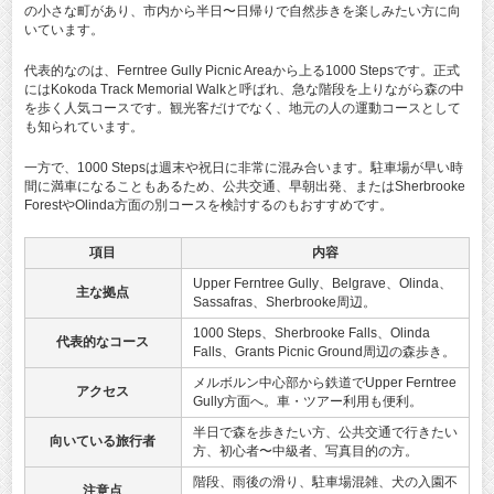
の小さな町があり、市内から半日〜日帰りで自然歩きを楽しみたい方に向
いています。
代表的なのは、Ferntree Gully Picnic Areaから上る1000 Stepsです。正式
にはKokoda Track Memorial Walkと呼ばれ、急な階段を上りながら森の中
を歩く人気コースです。観光客だけでなく、地元の人の運動コースとして
も知られています。
一方で、1000 Stepsは週末や祝日に非常に混み合います。駐車場が早い時
間に満車になることもあるため、公共交通、早朝出発、またはSherbrooke
ForestやOlinda方面の別コースを検討するのもおすすめです。
項目
内容
Upper Ferntree Gully、Belgrave、Olinda、
主な拠点
Sassafras、Sherbrooke周辺。
1000 Steps、Sherbrooke Falls、Olinda
代表的なコース
Falls、Grants Picnic Ground周辺の森歩き。
メルボルン中心部から鉄道でUpper Ferntree
アクセス
Gully方面へ。車・ツアー利用も便利。
半日で森を歩きたい方、公共交通で行きたい
向いている旅行者
方、初心者〜中級者、写真目的の方。
階段、雨後の滑り、駐車場混雑、犬の入園不
注意点