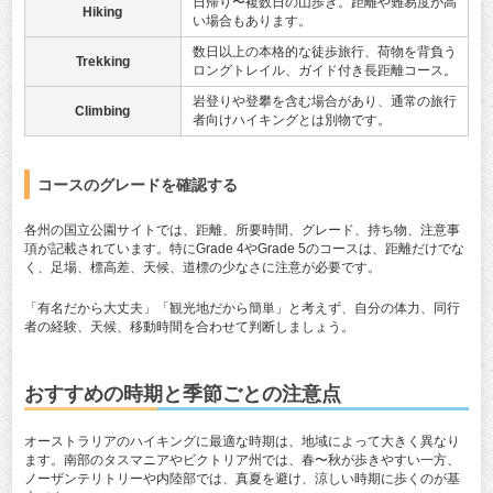
日帰り〜複数日の山歩き。距離や難易度が高
Hiking
い場合もあります。
数日以上の本格的な徒歩旅行、荷物を背負う
Trekking
ロングトレイル、ガイド付き長距離コース。
岩登りや登攀を含む場合があり、通常の旅行
Climbing
者向けハイキングとは別物です。
コースのグレードを確認する
各州の国立公園サイトでは、距離、所要時間、グレード、持ち物、注意事
項が記載されています。特にGrade 4やGrade 5のコースは、距離だけでな
く、足場、標高差、天候、道標の少なさに注意が必要です。
「有名だから大丈夫」「観光地だから簡単」と考えず、自分の体力、同行
者の経験、天候、移動時間を合わせて判断しましょう。
おすすめの時期と季節ごとの注意点
オーストラリアのハイキングに最適な時期は、地域によって大きく異なり
ます。南部のタスマニアやビクトリア州では、春〜秋が歩きやすい一方、
ノーザンテリトリーや内陸部では、真夏を避け、涼しい時期に歩くのが基