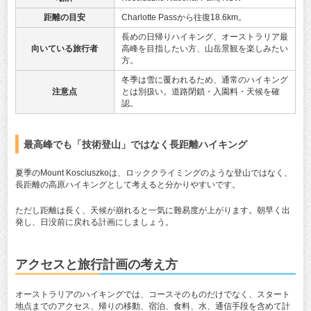
距離の目安
Charlotte Passから往復18.6km。
長めの日帰りハイキング、オーストラリア最
向いている旅行者
高峰を目指したい方、山岳景観を楽しみたい
方。
冬季は雪に覆われるため、通常のハイキング
注意点
とは別扱い。道路閉鎖・入園料・天候を確
認。
最高峰でも「技術登山」ではなく長距離ハイキング
夏季のMount Kosciuszkoは、ロッククライミングのような登山ではなく、
長距離の高原ハイキングとして考えると分かりやすいです。
ただし距離は長く、天候が崩れると一気に難易度が上がります。朝早く出
発し、日没前に戻れる計画にしましょう。
アクセスと旅行計画の考え方
オーストラリアのハイキングでは、コースそのものだけでなく、スタート
地点までのアクセス、帰りの移動、宿泊、食料、水、通信手段を含めて計