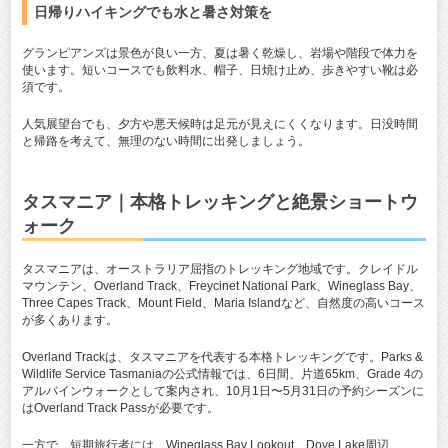
日帰りハイキングでも水と暑さ対策を
グランピアンズは景色が良い一方、夏は暑く乾燥し、岩場や階段で体力を
使います。短いコースでも飲料水、帽子、日焼け止め、歩きやすい靴は必
須です。
人気展望台でも、夕方や悪天候時は足元が見えにくくなります。日没時間
と帰路を考えて、無理のない時間に出発しましょう。
タスマニア｜本格トレッキングと絶景ショートウ
ォーク
タスマニアは、オーストラリア屈指のトレッキング地域です。クレイドル
マウンテン、Overland Track、Freycinet National Park、Wineglass Bay、
Three Capes Track、Mount Field、Maria Islandなど、自然度の高いコース
が多くあります。
Overland Trackは、タスマニアを代表する本格トレッキングです。Parks &
Wildlife Service Tasmaniaの公式情報では、6日間、片道65km、Grade 4の
アルパインウォークとして案内され、10月1日〜5月31日の予約シーズンに
はOverland Track Passが必要です。
一方で、短期旅行者には、Wineglass Bay Lookout、Dove Lake周辺、