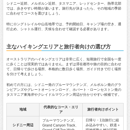
シドニー近郊、メルボルン近郊、タスマニア、レッドセンター、熱帯北部
では、歩きやすい時期が違います。旅行先が決まったら、その地域の季節
に合わせてコースを選びましょう。
特にロングトレイルや山岳地帯では、予約開始日、キャンプ場の空き、通
行止め、シャトル運行、天候を合わせて確認する必要があります。
主なハイキングエリアと旅行者向けの選び方
オーストラリアのハイキングエリアは非常に広く、短期旅行で全国を一度
に歩くことは現実的ではありません。まずは滞在都市や旅の目的に合わせ
て、日帰りで歩ける場所、本格的に数日歩く場所、ガイド付きで行く場所
を分けて考えましょう。
初めての方には、シドニー発のブルーマウンテンズ、メルボルン発のグラ
ンピアンズやグレートオーシャンロード、ホバート・ローンセストン発の
タスマニア東海岸やクレイドルマウンテン周辺が分かりやすい候補です。
代表的なコース・エリ
地域
旅行者向けポイント
ア
日帰り・1泊旅行に組
ブルーマウンテンズ、
シドニー周辺
み込みやすい。鉄道＋
Grand Canyon Track、