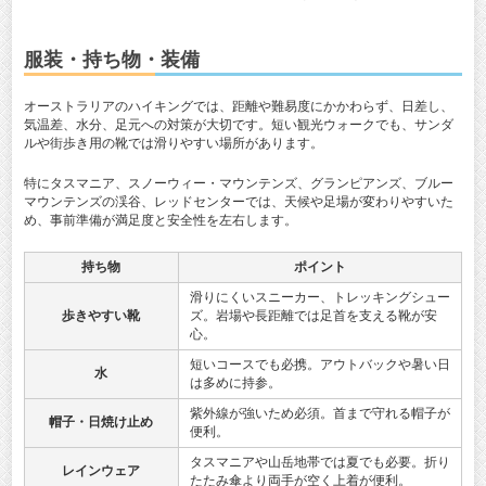
服装・持ち物・装備
オーストラリアのハイキングでは、距離や難易度にかかわらず、日差し、
気温差、水分、足元への対策が大切です。短い観光ウォークでも、サンダ
ルや街歩き用の靴では滑りやすい場所があります。
特にタスマニア、スノーウィー・マウンテンズ、グランピアンズ、ブルー
マウンテンズの渓谷、レッドセンターでは、天候や足場が変わりやすいた
め、事前準備が満足度と安全性を左右します。
持ち物
ポイント
滑りにくいスニーカー、トレッキングシュー
歩きやすい靴
ズ。岩場や長距離では足首を支える靴が安
心。
短いコースでも必携。アウトバックや暑い日
水
は多めに持参。
紫外線が強いため必須。首まで守れる帽子が
帽子・日焼け止め
便利。
タスマニアや山岳地帯では夏でも必要。折り
レインウェア
たたみ傘より両手が空く上着が便利。