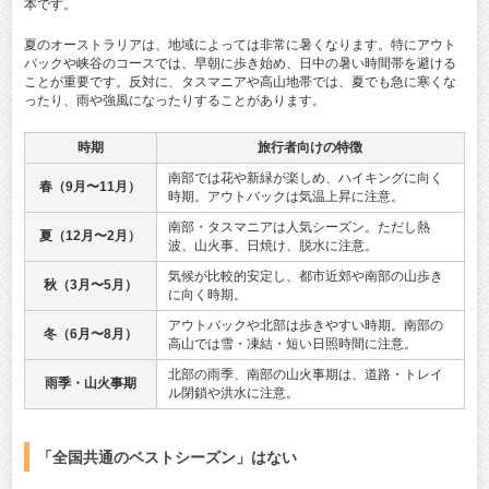
本です。
夏のオーストラリアは、地域によっては非常に暑くなります。特にアウト
バックや峡谷のコースでは、早朝に歩き始め、日中の暑い時間帯を避ける
ことが重要です。反対に、タスマニアや高山地帯では、夏でも急に寒くな
ったり、雨や強風になったりすることがあります。
時期
旅行者向けの特徴
南部では花や新緑が楽しめ、ハイキングに向く
春（9月〜11月）
時期。アウトバックは気温上昇に注意。
南部・タスマニアは人気シーズン。ただし熱
夏（12月〜2月）
波、山火事、日焼け、脱水に注意。
気候が比較的安定し、都市近郊や南部の山歩き
秋（3月〜5月）
に向く時期。
アウトバックや北部は歩きやすい時期。南部の
冬（6月〜8月）
高山では雪・凍結・短い日照時間に注意。
北部の雨季、南部の山火事期は、道路・トレイ
雨季・山火事期
ル閉鎖や洪水に注意。
「全国共通のベストシーズン」はない