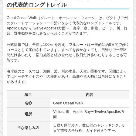
の代表的ロングトレイル
Great Ocean Walk（グレート・オーシャン・ウォーク）は、ビクトリア州
のグレートオーシャンロード沿いを歩く代表的なロングトレイルです。
Apollo BayからTwelve Apostles方面へ、海岸、森、断崖、ビーチ、川、灯
台、野生動物を楽しみながら歩くことができます。
公式情報では、全長は100kmを超え、フルルートは一般的に約8日間で歩く
コースとして案内されています。すべてを歩かなくても、日帰りで一部区
間だけ歩いたり、宿泊施設と組み合わせて数日だけ歩いたりすることも可
能です。
海岸線のコースでは、潮位、波、川の水量、天候が重要です。区間によっ
てはビーチアクセスや川の横断があり、高潮や荒天時には危険になること
があります。
項目
内容
名称
Great Ocean Walk
Victoria州、Apollo Bay〜Twelve Apostles方
場所
面
日帰り区間歩き、数日間のトレッキング、8
主な楽しみ方
日間前後の全行程、ガイド付きツアー。