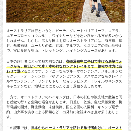
オーストラリア旅行というと、ビーチ、グレートバリアリーフ、コアラ、
エアーズロック（ウルル）、ワイナリーなどを思い浮かべる方が多いかも
しれません。しかし、広大な国土を持つオーストラリアには、海岸線、峡
谷、熱帯雨林、ユーカリの森、砂漠、アルプス、タスマニアの高山地帯ま
で、実に多彩な登山、トレッキング、ハイキングのコースがあります。
日本の旅行者にとって魅力的なのは、
都市滞在中に半日で歩ける展望ウォ
ークから、数日かけて歩く本格的なロングトレイルまで、旅程や体力に合
わせて選べる
ことです。シドニーならブルーマウンテンズ、メルボルンな
らグレートオーシャンロードやグランピアンズ、タスマニアならクレイド
ルマウンテン、ノーザンテリトリーならララピンタ・トレイルやキングス
キャニオンなど、地域ごとにまったく違う景観を楽しめます。
一方で、オーストラリアのハイキングは、日本の低山や観光地の散策と同
じ感覚で行くと危険な場合があります。日差し、乾燥、急な天候変化、携
帯電話の圏外、野生動物、未舗装路、国立公園の入園料、キャンプ場予
約、山火事や洪水による閉鎖など、出発前に確認すべき点が多くありま
す。
この記事では、
日本からオーストラリアを訪れる旅行者向けに、オースト