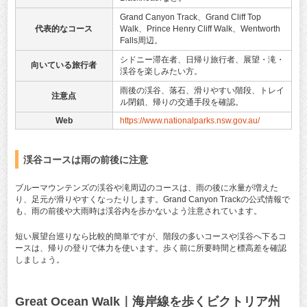
Grand Canyon Track、Grand Cliff Top
代表的なコース
Walk、Prince Henry Cliff Walk、Wentworth
Falls周辺。
シドニー滞在者、日帰り旅行者、展望・滝・
向いている旅行者
渓谷を楽しみたい方。
雨後の渓谷、落石、滑りやすい階段、トレイ
注意点
ル閉鎖、帰りの交通手段を確認。
Web
https://www.nationalparks.nsw.gov.au/
渓谷コースは雨の前後に注意
ブルーマウンテンズの渓谷や滝周辺のコースは、雨の後に水量が増えた
り、足元が滑りやすくなったりします。Grand Canyon Trackの公式情報で
も、雨の前後や大雨時は渓谷内を歩かないよう注意されています。
短い展望台巡りなら比較的簡単ですが、階段の多いコースや渓谷へ下るコ
ースは、帰りの登りで体力を使います。歩く前に所要時間と標高差を確認
しましょう。
Great Ocean Walk｜海岸線を歩くビクトリア州