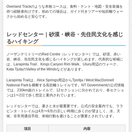
Overland Trackのような本格コースは、食料・テント・地図・安全装備を
持つ経験者向けです。初めての場合は、ガイド付きツアーや短距離ウォー
クから始めると安心です。
レッドセンター｜砂漠・峡谷・先住民文化を感じ
るハイキング
ノーザンテリトリーのRed Centre（レッドセンター）では、砂漠、赤い
岩、峡谷、先住民文化を感じるハイキングが楽しめます。代表的な候補に
は、Larapinta Trail、Kings Canyon Rim Walk、Uluru周辺のウォーク、
Kata TjutaのValley of the Windsなどがあります。
Larapinta Trailは、Alice Springs周辺からTjoritja / West MacDonnell
National Parkを横断する長距離トレイルです。NT Governmentの公式情報
では、230km超のトレイルで、12セクションに分かれており、各セクショ
ンは1〜2日で歩く想定と案内されています。
レッドセンターでは、暑さと水が最重要です。公式の安全案内でも、ララ
ピンタ・トレイルは4月〜9月の涼しい時期に歩くのが望ましく、水、天
候、非常用通信手段、単独行動を避けることが重要とされています。
項目
内容