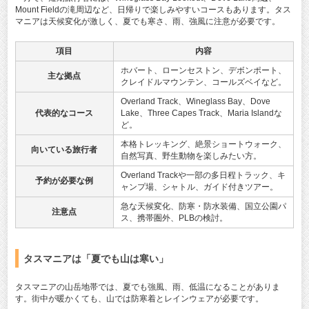
Mount Fieldの滝周辺など、日帰りで楽しみやすいコースもあります。タス
マニアは天候変化が激しく、夏でも寒さ、雨、強風に注意が必要です。
項目
内容
ホバート、ローンセストン、デボンポート、
主な拠点
クレイドルマウンテン、コールズベイなど。
Overland Track、Wineglass Bay、Dove
代表的なコース
Lake、Three Capes Track、Maria Islandな
ど。
本格トレッキング、絶景ショートウォーク、
向いている旅行者
自然写真、野生動物を楽しみたい方。
Overland Trackや一部の多日程トラック、キ
予約が必要な例
ャンプ場、シャトル、ガイド付きツアー。
急な天候変化、防寒・防水装備、国立公園パ
注意点
ス、携帯圏外、PLBの検討。
タスマニアは「夏でも山は寒い」
タスマニアの山岳地帯では、夏でも強風、雨、低温になることがありま
す。街中が暖かくても、山では防寒着とレインウェアが必要です。