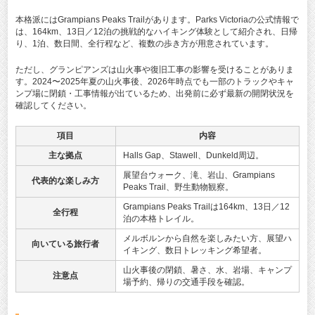
本格派にはGrampians Peaks Trailがあります。Parks Victoriaの公式情報で
は、164km、13日／12泊の挑戦的なハイキング体験として紹介され、日帰
り、1泊、数日間、全行程など、複数の歩き方が用意されています。
ただし、グランピアンズは山火事や復旧工事の影響を受けることがありま
す。2024〜2025年夏の山火事後、2026年時点でも一部のトラックやキャ
ンプ場に閉鎖・工事情報が出ているため、出発前に必ず最新の開閉状況を
確認してください。
項目
内容
主な拠点
Halls Gap、Stawell、Dunkeld周辺。
展望台ウォーク、滝、岩山、Grampians
代表的な楽しみ方
Peaks Trail、野生動物観察。
Grampians Peaks Trailは164km、13日／12
全行程
泊の本格トレイル。
メルボルンから自然を楽しみたい方、展望ハ
向いている旅行者
イキング、数日トレッキング希望者。
山火事後の閉鎖、暑さ、水、岩場、キャンプ
注意点
場予約、帰りの交通手段を確認。