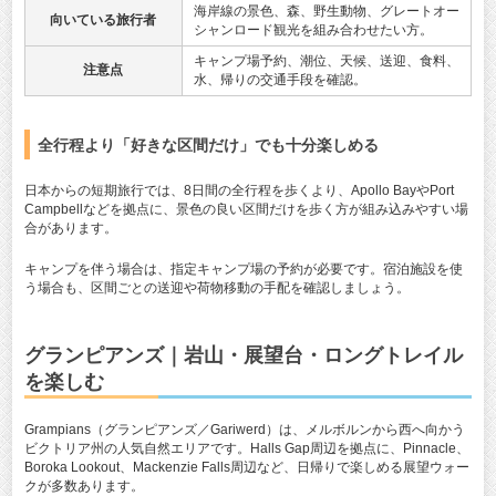
海岸線の景色、森、野生動物、グレートオー
向いている旅行者
シャンロード観光を組み合わせたい方。
キャンプ場予約、潮位、天候、送迎、食料、
注意点
水、帰りの交通手段を確認。
全行程より「好きな区間だけ」でも十分楽しめる
日本からの短期旅行では、8日間の全行程を歩くより、Apollo BayやPort
Campbellなどを拠点に、景色の良い区間だけを歩く方が組み込みやすい場
合があります。
キャンプを伴う場合は、指定キャンプ場の予約が必要です。宿泊施設を使
う場合も、区間ごとの送迎や荷物移動の手配を確認しましょう。
グランピアンズ｜岩山・展望台・ロングトレイル
を楽しむ
Grampians（グランピアンズ／Gariwerd）は、メルボルンから西へ向かう
ビクトリア州の人気自然エリアです。Halls Gap周辺を拠点に、Pinnacle、
Boroka Lookout、Mackenzie Falls周辺など、日帰りで楽しめる展望ウォー
クが多数あります。