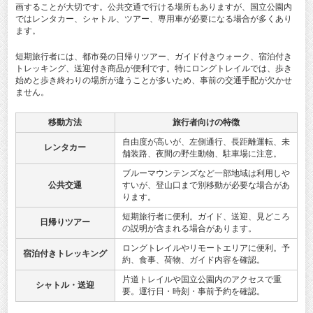
画することが大切です。公共交通で行ける場所もありますが、国立公園内
ではレンタカー、シャトル、ツアー、専用車が必要になる場合が多くあり
ます。
短期旅行者には、都市発の日帰りツアー、ガイド付きウォーク、宿泊付き
トレッキング、送迎付き商品が便利です。特にロングトレイルでは、歩き
始めと歩き終わりの場所が違うことが多いため、事前の交通手配が欠かせ
ません。
移動方法
旅行者向けの特徴
自由度が高いが、左側通行、長距離運転、未
レンタカー
舗装路、夜間の野生動物、駐車場に注意。
ブルーマウンテンズなど一部地域は利用しや
公共交通
すいが、登山口まで別移動が必要な場合があ
ります。
短期旅行者に便利。ガイド、送迎、見どころ
日帰りツアー
の説明が含まれる場合があります。
ロングトレイルやリモートエリアに便利。予
宿泊付きトレッキング
約、食事、荷物、ガイド内容を確認。
片道トレイルや国立公園内のアクセスで重
シャトル・送迎
要。運行日・時刻・事前予約を確認。