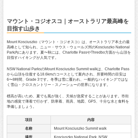
マウント・コジオスコ｜オーストラリア最高峰を
目指す山歩き
Mount Kosciuszko（マウント・コジオスコ）は、オーストラリア本土の最
高峰として知られ、ニュー・サウス・ウェールズ州のKosciuszko National
Park内にあります。夏〜秋には、Charlotte PassやThredbo方面から山頂を
目指すハイキングが人気です。
NSW National ParksのMount Kosciuszko Summit walkは、Charlotte Pass
から山頂を往復する18.6kmのコースとして案内され、所要時間の目安は
6〜8時間、Grade 3です。冬季は雪に覆われ、一般的なハイキングではな
く雪山・クロスカントリー・スノーシューの世界になります。
標高が高いため、夏でも風が強く、天候が急変することがあります。市街
地の感覚で薄着で行かず、防寒着、雨具、地図、GPS、十分な水と食料を
準備しましょう。
項目
内容
名称
Mount Kosciuszko Summit walk
場所
Kosciuszko National Park, NSW