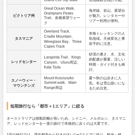
Grand Cliff Top Walk
現地移動も検討可能。
Great Ocean Walk、
海岸線、岩山、展望台
Grampians Peaks
ビクトリア州
が魅力。レンタカーや
Trail、各種展望ウォー
ツアー利用が便利。
ク
Overland Track、
本格トレッキングの人
Cradle Mountain、
タスマニア
気地域。天候変化と事
Wineglass Bay、Three
前予約に注意。
Capes Track
砂漠の暑さ、水、文化
Larapinta Trail、Kings
的配慮が重要。涼しい
レッドセンター
Canyon、Uluru周辺、
時期・ガイド付きも検
Kata Tjuta
討。
Mount Kosciuszko
夏〜秋の山歩きに人
スノーウィー・
Summit walk、Main
気。冬は雪山扱いにな
マウンテンズ
Range周辺
るため注意。
短期旅行なら「都市＋1エリア」に絞る
オーストラリアは移動距離が長いため、シドニー、メルボルン、タスマニ
ア、レッドセンターを一度の旅行で本格的に歩くのは大変です。
1回の旅行では、滞在都市から行きやすい1〜2エリアに絞り、観光・移