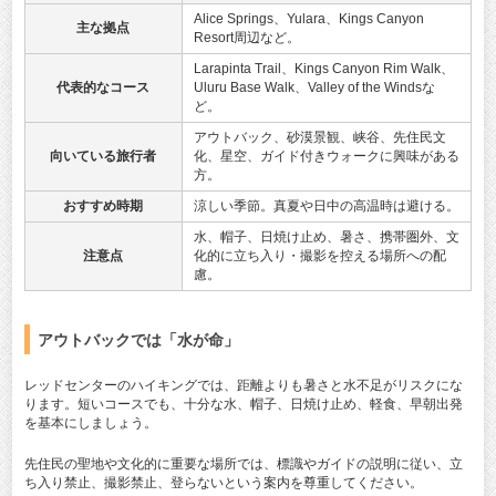
Alice Springs、Yulara、Kings Canyon
主な拠点
Resort周辺など。
Larapinta Trail、Kings Canyon Rim Walk、
代表的なコース
Uluru Base Walk、Valley of the Windsな
ど。
アウトバック、砂漠景観、峡谷、先住民文
向いている旅行者
化、星空、ガイド付きウォークに興味がある
方。
おすすめ時期
涼しい季節。真夏や日中の高温時は避ける。
水、帽子、日焼け止め、暑さ、携帯圏外、文
注意点
化的に立ち入り・撮影を控える場所への配
慮。
アウトバックでは「水が命」
レッドセンターのハイキングでは、距離よりも暑さと水不足がリスクにな
ります。短いコースでも、十分な水、帽子、日焼け止め、軽食、早朝出発
を基本にしましょう。
先住民の聖地や文化的に重要な場所では、標識やガイドの説明に従い、立
ち入り禁止、撮影禁止、登らないという案内を尊重してください。