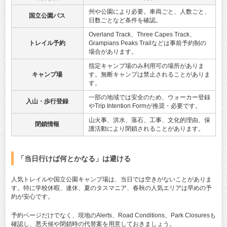
州や公園により必要。車両ごと、人数ごと、
国立公園パス
日数ごとなど条件を確認。
Overland Track、Three Capes Track、
トレイル予約
Grampians Peaks Trailなどは事前予約制の
場合があります。
指定キャンプ場のみ利用可の場所がありま
キャンプ場
す。無断キャンプは禁止されることがありま
す。
一部の地域では安全のため、ウォーカー登録
入山・歩行登録
やTrip Intention Formが推奨・必要です。
山火事、洪水、落石、工事、文化的理由、保
閉鎖情報
護活動により閉鎖されることがあります。
「当日行けば何とかなる」は避ける
人気トレイルや国立公園キャンプ場は、当日では空きがないことがありま
す。特に学校休暇、連休、夏のタスマニア、春秋の人気エリアは早めの予
約が安心です。
予約ページだけでなく、現地のAlerts、Road Conditions、Park Closuresも
確認し、悪天候や閉鎖時の代替案を用意しておきましょう。