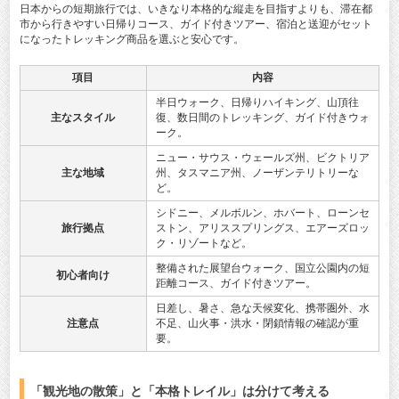
日本からの短期旅行では、いきなり本格的な縦走を目指すよりも、滞在都
市から行きやすい日帰りコース、ガイド付きツアー、宿泊と送迎がセット
になったトレッキング商品を選ぶと安心です。
項目
内容
半日ウォーク、日帰りハイキング、山頂往
主なスタイル
復、数日間のトレッキング、ガイド付きウォ
ーク。
ニュー・サウス・ウェールズ州、ビクトリア
主な地域
州、タスマニア州、ノーザンテリトリーな
ど。
シドニー、メルボルン、ホバート、ローンセ
旅行拠点
ストン、アリススプリングス、エアーズロッ
ク・リゾートなど。
整備された展望台ウォーク、国立公園内の短
初心者向け
距離コース、ガイド付きツアー。
日差し、暑さ、急な天候変化、携帯圏外、水
注意点
不足、山火事・洪水・閉鎖情報の確認が重
要。
「観光地の散策」と「本格トレイル」は分けて考える