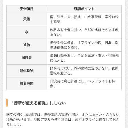
安全項目
確認ポイント
雨、強風、雷、熱波、山火事警報、寒冷前線
天候
を確認。
飲料水を十分に持つ。自然の水はそのまま飲
水
まない。
携帯圏外に備え、オフライン地図、PLB、衛
通信
星通信機器を検討。
単独行動を避け、予定を家族・友人・宿泊先
同行者
に伝える。
餌を与えない。蛇や動物に近づかない。夜間
野生動物
運転を避ける。
日没前に戻る計画にし、ヘッドライトも持
帰着時間
参。
「携帯が使える前提」にしない
国立公園や山岳部では、携帯電話の電波が弱い、またはまったく入らない
場所があります。地図アプリを使う場合は、必ずオフライン保存しておき
ましょう。