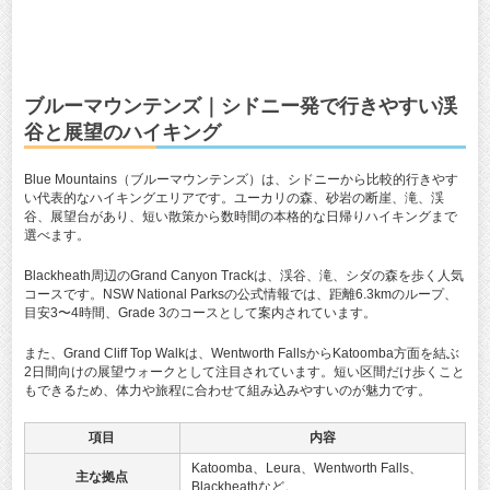
ブルーマウンテンズ｜シドニー発で行きやすい渓
谷と展望のハイキング
Blue Mountains（ブルーマウンテンズ）は、シドニーから比較的行きやす
い代表的なハイキングエリアです。ユーカリの森、砂岩の断崖、滝、渓
谷、展望台があり、短い散策から数時間の本格的な日帰りハイキングまで
選べます。
Blackheath周辺のGrand Canyon Trackは、渓谷、滝、シダの森を歩く人気
コースです。NSW National Parksの公式情報では、距離6.3kmのループ、
目安3〜4時間、Grade 3のコースとして案内されています。
また、Grand Cliff Top Walkは、Wentworth FallsからKatoomba方面を結ぶ
2日間向けの展望ウォークとして注目されています。短い区間だけ歩くこと
もできるため、体力や旅程に合わせて組み込みやすいのが魅力です。
項目
内容
Katoomba、Leura、Wentworth Falls、
主な拠点
Blackheathなど。