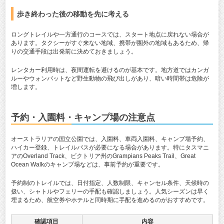
歩き終わった後の移動を先に考える
ロングトレイルや一方通行のコースでは、スタート地点に戻れない場合が
あります。タクシーがすぐ来ない地域、携帯が圏外の地域もあるため、帰
りの交通手段は出発前に決めておきましょう。
レンタカー利用時は、夜間運転を避けるのが基本です。地方道ではカンガ
ルーやウォンバットなど野生動物の飛び出しがあり、暗い時間帯は危険が
増します。
予約・入園料・キャンプ場の注意点
オーストラリアの国立公園では、入園料、車両入園料、キャンプ場予約、
ハイカー登録、トレイルパスが必要になる場合があります。特にタスマニ
アのOverland Track、ビクトリア州のGrampians Peaks Trail、Great
Ocean Walkのキャンプ場などは、事前予約が重要です。
予約制のトレイルでは、日付指定、人数制限、キャンセル条件、天候時の
扱い、シャトルやフェリーの手配も確認しましょう。人気シーズンは早く
埋まるため、航空券やホテルと同時期に手配を進めるのがおすすめです。
確認項目
内容