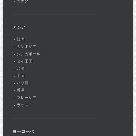
カナダ
アジア
韓国
カンボジア
シンガポール
タイ王国
台湾
中国
バリ島
香港
マレーシア
ラオス
ヨーロッパ