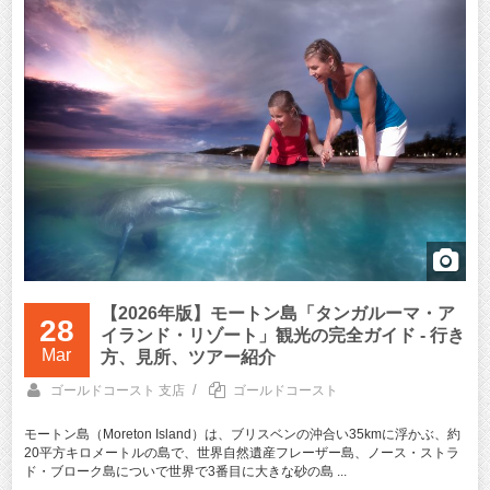
【2026年版】モートン島「タンガルーマ・ア
28
イランド・リゾート」観光の完全ガイド - 行き
Mar
方、見所、ツアー紹介
/
ゴールドコースト 支店
ゴールドコースト
モートン島（Moreton Island）は、ブリスベンの沖合い35kmに浮かぶ、約
20平方キロメートルの島で、世界自然遺産フレーザー島、ノース・ストラ
ド・ブローク島についで世界で3番目に大きな砂の島 ...