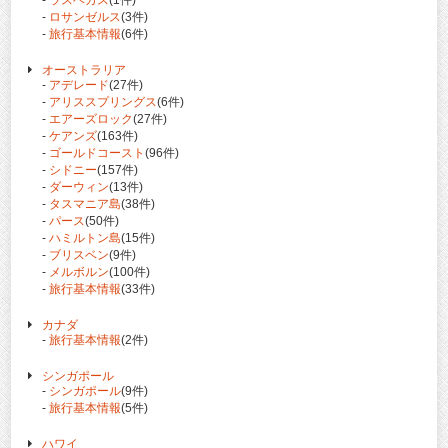
-
ラスベガス
(1件)
-
ロサンゼルス
(3件)
-
旅行基本情報
(6件)
オーストラリア
-
アデレード
(27件)
-
アリススプリングス
(6件)
-
エアーズロック
(27件)
-
ケアンズ
(163件)
-
ゴールドコースト
(96件)
-
シドニー
(157件)
-
ダーウィン
(13件)
-
タスマニア島
(38件)
-
パース
(50件)
-
ハミルトン島
(15件)
-
ブリスベン
(9件)
-
メルボルン
(100件)
-
旅行基本情報
(33件)
カナダ
-
旅行基本情報
(2件)
シンガポール
-
シンガポール
(9件)
-
旅行基本情報
(5件)
ハワイ