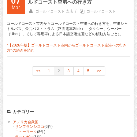
07
ルドコースト空港への行き方
Mar
/
ゴールドコースト 支店
ゴールドコースト
ゴールドコースト市内からゴールドコースト空港への行き方を、空港シャ
トルバス、公共バス・トラム（路面電車Glink）、タクシー、ウーバー
（Uber）、そして専用車による日本語空港送迎などの移動方法ごとに ...
“【2026年版】ゴールドコースト市内からゴールドコースト空港への行き
方” の
続きを読む
<<
1
2
3
4
5
>>
カテゴリー
アメリカ合衆国
-
サンフランシスコ
(6件)
-
ニューヨーク
(8件)