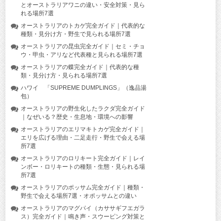
とオーストラリアワニの違い・安全対策・見ら
れる場所7選
オーストラリアのトカゲ完全ガイド｜代表的な
種類・見分け方・野生で見られる場所7選
オーストラリアの昆虫完全ガイド｜セミ・チョ
ウ・甲虫・アリなど代表種と見られる場所7選
オーストラリアの蝶完全ガイド｜代表的な種
類・見分け方・見られる場所7選
ハワイ 「SUPREME DUMPLINGS」（逸品湯
包）
オーストラリアの野生化したラクダ完全ガイド
｜なぜいる？歴史・生息地・環境への影響
オーストラリアのエリマキトカゲ完全ガイド｜
エリを広げる理由・二足走行・野生で会える場
所7選
オーストラリアのロリキート完全ガイド｜レイ
ンボー・ロリキートの種類・生態・見られる場
所7選
オーストラリアのポッサム完全ガイド｜種類・
野生で会える場所7選・オポッサムとの違い
オーストラリアのマグパイ（カササギフエガラ
ス）完全ガイド｜鳴き声・スウーピング対策と