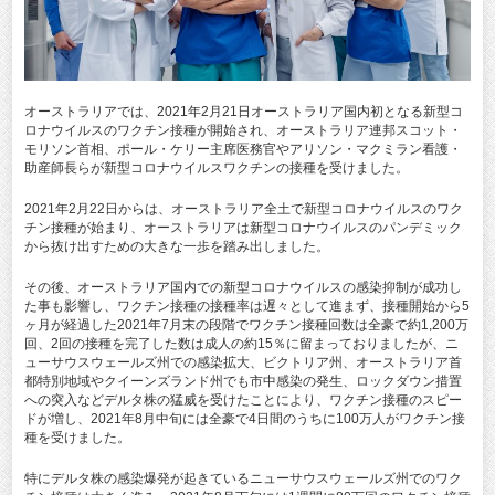
オーストラリアでは、2021年2月21日オーストラリア国内初となる新型コ
ロナウイルスのワクチン接種が開始され、オーストラリア連邦スコット・
モリソン首相、ポール・ケリー主席医務官やアリソン・マクミラン看護・
助産師長らが新型コロナウイルスワクチンの接種を受けました。
2021年2月22日からは、オーストラリア全土で新型コロナウイルスのワク
チン接種が始まり、オーストラリアは新型コロナウイルスのパンデミック
から抜け出すための大きな一歩を踏み出しました。
その後、オーストラリア国内での新型コロナウイルスの感染抑制が成功し
た事も影響し、ワクチン接種の接種率は遅々として進まず、接種開始から5
ヶ月が経過した2021年7月末の段階でワクチン接種回数は全豪で約1,200万
回、2回の接種を完了した数は成人の約15％に留まっておりましたが、ニ
ューサウスウェールズ州での感染拡大、ビクトリア州、オーストラリア首
都特別地域やクイーンズランド州でも市中感染の発生、ロックダウン措置
への突入などデルタ株の猛威を受けたことにより、ワクチン接種のスピー
ドが増し、2021年8月中旬には全豪で4日間のうちに100万人がワクチン接
種を受けました。
特にデルタ株の感染爆発が起きているニューサウスウェールズ州でのワク