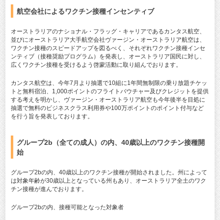
航空会社によるワクチン接種インセンティブ
オーストラリアのナショナル・フラッグ・キャリアであるカンタス航空、
並びにオーストラリア大手航空会社ヴァージン・オーストラリア航空は、
ワクチン接種のスピードアップを図るべく、それぞれワクチン接種インセ
ンティブ（接種奨励プログラム）を発表し、オーストラリア国民に対し、
広くワクチン接種を受けるよう啓蒙活動に取り組んでおります。
カンタス航空は、今年7月より抽選で10組に1年間無制限の乗り放題チケッ
トと無料宿泊、1,000ポイントのフライトバウチャー及びクレジットを提供
する考えを明かし、ヴァージン・オーストラリア航空も今年後半を目処に
抽選で無料のビジネスクラス利用券や100万ポイントのポイント付与など
を行う旨を発表しております。
グループ2b（全ての成人）の内、40歳以上のワクチン接種開
始
グループ2bの内、40歳以上のワクチン接種が開始されました。州によって
は対象年齢が30歳以上となっている州もあり、オーストラリア全土のワク
チン接種が進んでおります。
グループ2bの内、接種可能となった対象者