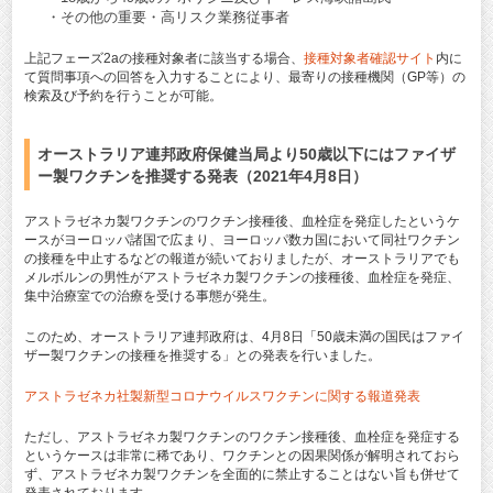
・その他の重要・高リスク業務従事者
上記フェーズ2aの接種対象者に該当する場合、
接種対象者確認サイト
内に
て質問事項への回答を入力することにより、最寄りの接種機関（GP等）の
検索及び予約を行うことが可能。
オーストラリア連邦政府保健当局より50歳以下にはファイザ
ー製ワクチンを推奨する発表（2021年4月8日）
アストラゼネカ製ワクチンのワクチン接種後、血栓症を発症したというケ
ースがヨーロッパ諸国で広まり、ヨーロッパ数カ国において同社ワクチン
の接種を中止するなどの報道が続いておりましたが、オーストラリアでも
メルボルンの男性がアストラゼネカ製ワクチンの接種後、血栓症を発症、
集中治療室での治療を受ける事態が発生。
このため、オーストラリア連邦政府は、4月8日「50歳未満の国民はファイ
ザー製ワクチンの接種を推奨する」との発表を行いました。
アストラゼネカ社製新型コロナウイルスワクチンに関する報道発表
ただし、アストラゼネカ製ワクチンのワクチン接種後、血栓症を発症する
というケースは非常に稀であり、ワクチンとの因果関係が解明されておら
ず、アストラゼネカ製ワクチンを全面的に禁止することはない旨も併せて