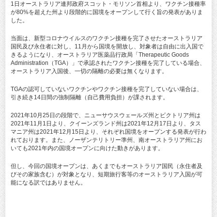
1日オーストラリア連邦政府スコット・モリソン首相より、ワクチン接種率
が80%を超えた州より段階的に国境をオープンして行く旨の発表がありま
した。
当面は、新型コロナウイルスのワクチン接種を完了させたオーストラリア
国民及び永住者に対し、11月から国境を開放し、対象者は自由に出入国で
きるようになり、オーストラリア
医薬品行政局「Therapeutic Goods
Administration（TGA）」で承認されたワクチン接種を完了している場合、
オーストラリア入国後、一切の隔離の必要は無くなります。
TGAの認可していないワクチンやワクチン接種を完了していない場合は、
引き続き14日間の強制隔離（自己費用負担）が課されます。
2021年10月25日の段階で、ニューサウスウェールズ州とビクトリア州は
2021年11月1日より、クイーンズランド州は2021年12月17日より、タス
マニア州は2021年12月15日より、それぞれ国境をオープンする発表が行わ
れております。また、ノーザンテリトリー準州、南オーストラリア州にお
いても2021年内の国境オープンに向けた動きがあります。
但し、今回の国境オープンは、あくまでもオーストラリア国民（永住者及
びその家族含む）が対象となり、短期旅行客等のオーストラリア入国が可
能になる訳ではありません。