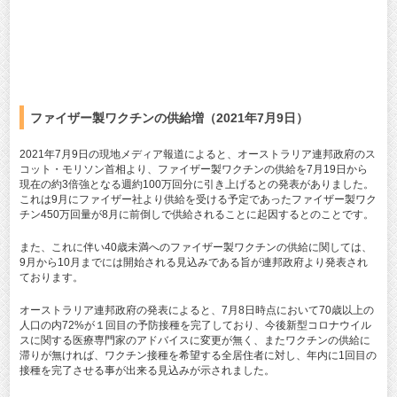
ファイザー製ワクチンの供給増（2021年7月9日）
2021年7月9日の現地メディア報道によると、オーストラリア連邦政府のス
コット・モリソン首相より、ファイザー製ワクチンの供給を7月19日から
現在の約3倍強となる週約100万回分に引き上げるとの発表がありました。
これは9月にファイザー社より供給を受ける予定であったファイザー製ワク
チン450万回量が8月に前倒しで供給されることに起因するとのことです。
また、これに伴い40歳未満へのファイザー製ワクチンの供給に関しては、
9月から10月までには開始される見込みである旨が連邦政府より発表され
ております。
オーストラリア連邦政府の発表によると、7月8日時点において70歳以上の
人口の内72%が１回目の予防接種を完了しており、今後新型コロナウイル
スに関する医療専門家のアドバイスに変更が無く、またワクチンの供給に
滞りが無ければ、ワクチン接種を希望する全居住者に対し、年内に1回目の
接種を完了させる事が出来る見込みが示されました。