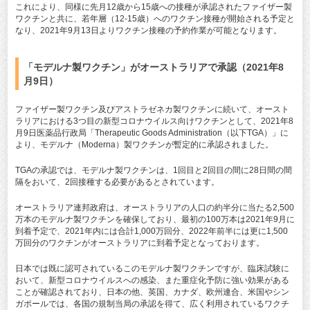
これにより、同様に先月12歳から15歳への接種が承認されたファイザー製
ワクチンと共に、若年層（12-15歳）へのワクチン接種が開始される予定と
なり、2021年9月13日よりワクチン接種の予約作業が可能となります。
「モデルナ製ワクチン」がオーストラリアで承認（2021年8
月9日）
ファイザー製ワクチン及びアストラゼネカ製ワクチンに続いて、オースト
ラリアにおける3つ目の新型コロナウイルス向けワクチンとして、2021年8
月9日医薬品行政局「Therapeutic Goods Administration（以下TGA）」に
より、モデルナ（Moderna）製ワクチンが暫定的に承認されました。
TGAの承認では、モデルナ製ワクチンは、1回目と2回目の間に28日間の間
隔をおいて、2回接種する必要があるとされています。
オーストラリア連邦政府は、オーストラリアの人口の約半分に当たる2,500
万本のモデルナ製ワクチンを確保しており、最初の100万本は2021年9月に
到着予定で、2021年内には合計1,000万回分、2022年前半には更に1,500
万回分のワクチンがオーストラリアに到着予定となっております。
日本では既に認可されているこのモデルナ製ワクチンですが、臨床試験に
おいて、新型コロナウイルスへの感染、また重症化予防に強い効果がある
ことが確認されており、日本の他、英国、カナダ、欧州連合、米国やシン
ガポールでは、各国の規制当局の承認を得て、広く利用されているワクチ