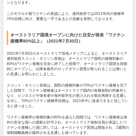
ンとなります。
このモデルナ製ワクチンの承認により、連邦政府では2021年内の接種率
70%目標に向け、重要な一手であるとの見解を表明しております。
オーストラリア国境オープンに向けた目安が発表「ワクチン
接種率80%以上」（2021年7月30日）
2021年7月30日のオーストラリア現地メディアによると、オーストラリア
連邦政府スコット・モリソン首相は、オーストラリア国民の接種対象の
80%がワクチン接種を完全に終了した段階で、オーストラリア国境を段階
的にオープンし、以降各都市のロックダウン措置が取られることは無いと
の見通しを明らかにしました。
スコット・モリソン首相は、国民の接種対象の70%がワクチン接種を完了
した段階で、ワクチン接種者はオーストラリア国内の各種規制の対象外と
なり、ビジネスビザ保有者や海外留学生の受け入れを順次再開する見通し
を示し、70%のワクチン接種率目標は、2021年中に達成できると信じてい
ると述べました。
ワクチン接種率が接種対象の80%を超えた段階では、ワクチン接種者は海
外の安全な国への渡航が許可され、オーストラリア規制当局が承認したワ
クチンを接種した国に対しては、オーストラリア国境は開放され、2週間の
強制隔離義務が緩和される見通しも述べています。