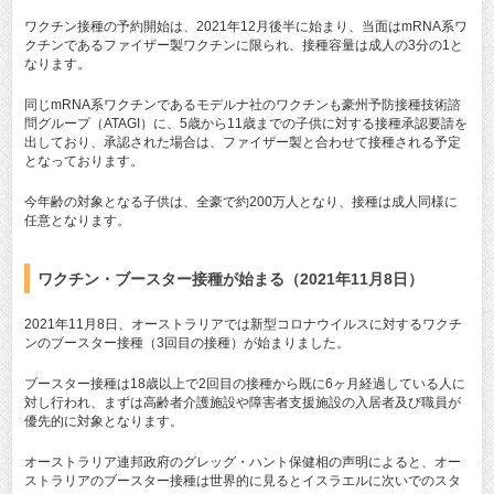
ワクチン接種の予約開始は、2021年12月後半に始まり、当面はmRNA系ワ
クチンであるファイザー製ワクチンに限られ、接種容量は成人の3分の1と
なります。
同じmRNA系ワクチンであるモデルナ社のワクチンも豪州予防接種技術諮
問グループ（ATAGI）に、5歳から11歳までの子供に対する接種承認要請を
出しており、承認された場合は、ファイザー製と合わせて接種される予定
となっております。
今年齢の対象となる子供は、全豪で約200万人となり、接種は成人同様に
任意となります。
ワクチン・ブースター接種が始まる（2021年11月8日）
2021年11月8日、オーストラリアでは新型コロナウイルスに対するワクチ
ンのブースター接種（3回目の接種）が始まりました。
ブースター接種は18歳以上で2回目の接種から既に6ヶ月経過している人に
対し行われ、まずは高齢者介護施設や障害者支援施設の入居者及び職員が
優先的に対象となります。
オーストラリア連邦政府のグレッグ・ハント保健相の声明によると、オー
ストラリアのブースター接種は世界的に見るとイスラエルに次いでのスタ