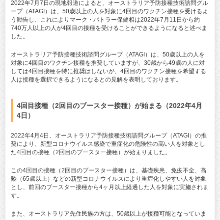
2022年7月7日の現地報道によると、オーストラリア予防接種技術諮問グル
ープ（ATAGI）は、50歳以上の人を対象に4回目のワクチン接種を受けるよ
う勧告し、これによりマーク・バトラー保健相は2022年7月11日から約
740万人以上の人が4回目の接種を受けることができるようになると述べま
した。
オーストラリア予防接種技術諮問グループ（ATAGI）は、50歳以上の人を
対象に4回目のワクチン接種を推奨していますが、30歳から49歳の人に対
しては4回目接種を特に推奨はしないが、4回目のワクチン接種を希望する
人は接種を選択できるようになるとの見解を表明しております。
4回目接種（2回目のブースター接種）が始まる（2022年4月
4日）
2022年4月4日、オーストラリア予防接種技術諮問グループ（ATAGI）の推
奨により、新型コロナウイルス感染で重症化の危険性の高い人を対象とし
た4回目の接種（2回目のブースター接種）が始まりました。
この4回目の接種（2回目のブースター接種）は、基礎疾患、免疫不全、高
齢（65歳以上）などの新型コロナウイルスにより重症化しやすい人を対象
とし、前回のブースター接種から4ヶ月以上経過した人を対象に実施されま
す。
また、オーストラリア先住民族の方は、50歳以上が接種可能となっていま