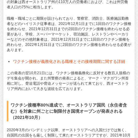
の対象は西オーストラリア州の110万人の労働者におよび、これは州労働
者人口の75%に相当します。
職種・職域ごとに期限が設けられており、警察官、消防士、医療施設勤務
者などのハイリスク従事者は、2021年12月1日までに1回目のワクチン接種
を終わらせ、2021年12月31日までの2回目のワクチン接種を終わらせる必
要があり、学校、スーパーマーケット、宿泊施設、レストランやベーカリ
ーなどのその他対象者は、2021年12月31日までに1回目のワクチン接種を
終わらせ、2022年1月31日までに2回目のワクチン接種を終わらせる必要が
あります。
ワクチン接種が義務化される職種とその接種期限に関する詳細
この発表の翌10月21日には、ワクチン接種義務化に反対する数百人規模の
デモ集会が開かれ、また州警察の発表によると、マーク・マクガワン州首
相に対し、脅迫電話や脅迫メッセージが送られて来ており、西オーストラ
リア州内において大きな波紋を広ております。
ワクチン接種率80%達成で、オーストラリア国民（永住者含
む）を対象に州ごとに制限付き国境オープンが発表される
（2021年10月）
2020年3月のパンデミック以降、オーストラリアへの入国だけでは無く、
自国民の出国をも厳しく制限して来たオーストラリアですが、2021年10月