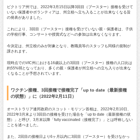
ビクトリア州では、2022年3月15日以降3回目（ブースター）接種を受けて
いない保護者やボランティアは、州立校へ立ち入ることが出来なくなる旨
の発表がありました。
これにより、3回目（ブースター）接種を受けていない親・保護者は、子供
の学校行事、コンサートや授賞式などへの参加は出来なくなります。
今決定は、州立校のみが対象となり、教職員等のスタッフも同様の規制が
課されます。
現時点でのVIC州における16歳以上の3回目（ブースター）接種の人口比は
約55%弱となっており、多くの親・保護者が州立校への立ち入りが出来な
くなることが予想されています。
ワクチン接種、3回接種で接種完了「up to date（最新接種
の状態）」に（2022年2月11日）
オーストラリア連邦政府のスコット・モリソン首相は、2022年2月10日、
2022年3月末より3回目の接種を受けた場合を「up to date（最新接種の状
態）」と呼び、3月末以降「fully vaccinated（接種完了）」とは呼称しない
ことを述べました。
また、2回目の接種日より6ヶ月以内に3回目（ブースター）を受けなかっ