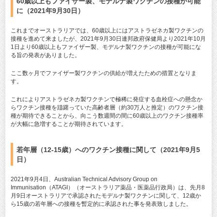
60歳以上もファイザー製、モデルナ製ワクチンの接種が可能
に（2021年9月30日）
これまでオーストラリアでは、60歳以上にはアストラゼネカ製ワクチンの
接種を進めて来ましたが、2021年9月30日連邦政府保健局より2021年10月
1日より60歳以上もファイザー製、モデルナ製ワクチンの接種が可能にな
る旨の発表がありました。
ここ数ヶ月でファイザー製ワクチンの供給が増えたための措置となりま
す。
これによりアストラゼネカ製ワクチンで極稀に発症する血栓症への懸念か
らワクチン接種を躊躇っていた高齢者層（約30万人と推定）のワクチン接
種が期待できることから、向こう数週間の間に60歳以上のワクチン接種率
が大幅に急増することが期待されています。
若年層（12-15歳）へのワクチン接種に関して（2021年9月5
日）
2021年9月4日、Australian Technical Advisory Group on
Immunisation（ATAGI）（オーストラリア薬品・医薬品行政局）は、先月8
月9日オーストラリアで承認されたモデルナ製ワクチンに関して、12歳か
ら15歳の若年層への接種を暫定的に承認された事を発表致しました。