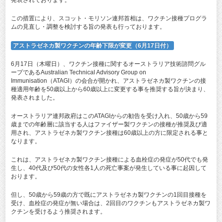
発表されております。
この措置により、スコット・モリソン連邦首相は、ワクチン接種プログラ
ムの見直し・調整を検討する旨の発表も行っております。
アストラゼネカ製ワクチンの年齢下限が変更（6月17日付）
6月17日（木曜日）、ワクチン接種に関するオーストラリア技術諮問グル
ープであるAustralian Technical Advisory Group on
Immunisation（ATAGI）の会合が開かれ、アストラゼネカ製ワクチンの接
種適用年齢を50歳以上から60歳以上に変更する事を推奨する旨が決まり、
発表されました。
オーストラリア連邦政府はこのATAGIからの勧告を受け入れ、50歳から59
歳までの年齢層に該当する人はファイザー製ワクチンの接種が推奨及び適
用され、アストラゼネカ製ワクチン接種は60歳以上の方に限定される事と
なります。
これは、アストラゼネカ製ワクチン接種による血栓症の発症が50代でも発
生し、40代及び50代の女性各1人の死亡事案が発生している事に起因して
おります。
但し、50歳から59歳の方で既にアストラゼネカ製ワクチンの1回目接種を
受け、血栓症の発症が無い場合は、2回目のワクチンもアストラゼネカ製ワ
クチンを受けるよう推奨されます。