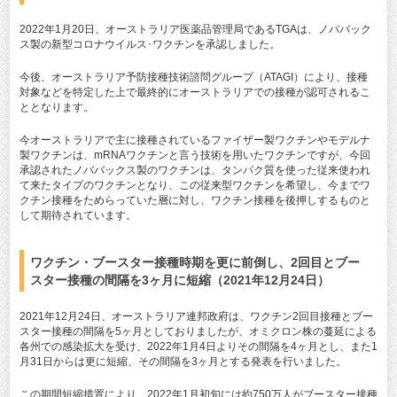
2022年1月20日、オーストラリア医薬品管理局であるTGAは、ノババック
ス製の新型コロナウイルス･ワクチンを承認しました。
今後、オーストラリア予防接種技術諮問グループ（ATAGI）により、接種
対象などを特定した上で最終的にオーストラリアでの接種が認可されるこ
ととなります。
今オーストラリアで主に接種されているファイザー製ワクチンやモデルナ
製ワクチンは、mRNAワクチンと言う技術を用いたワクチンですが、今回
承認されたノババックス製のワクチンは、タンパク質を使った従来使われ
て来たタイプのワクチンとなり、この従来型ワクチンを希望し、今までワ
クチン接種をためらっていた層に対し、ワクチン接種を後押しするものと
して期待されています。
ワクチン・ブースター接種時期を更に前倒し、2回目とブー
スター接種の間隔を3ヶ月に短縮（2021年12月24日）
2021年12月24日、オーストラリア連邦政府は、ワクチン2回目接種とブー
スター接種の間隔を5ヶ月としておりましたが、オミクロン株の蔓延による
各州での感染拡大を受け、2022年1月4日よりその間隔を4ヶ月とし、また1
月31日からは更に短縮、その間隔を3ヶ月とする発表を行いました。
この期間短縮措置により、2022年1月初旬には約750万人がブースター接種