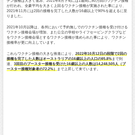
チン接種は大きく進み、2021年8月下旬には1週間に80万回のワクチン接種
が行われ、全豪平均を大きく上回るワクチン接種が実施された事により、
2021年11月には2回の接種を完了した人数が16歳以上で90%を超えるに至
りました。
2021年10月以降は、各州において予約無しでのワクチン接種を受け付ける
ワクチン接種会場が増加、また公立の学校やライフセービングクラブなど
をワクチン接種会場とするワクチン接種が進められた事により、ワクチン
接種率が更に向上しています。
これらワクチン接種の大きな推進により、
2022年10月12日の段階で
2回の
接種を完了した人数はオーストラリアの16歳以上の人口の95.8%
まで到
達、
3回目のブースター接種を受けた16歳以上の人数は14,248,505人（ブ
ースター接種対象者の72.2%）
まで上昇して来ています。