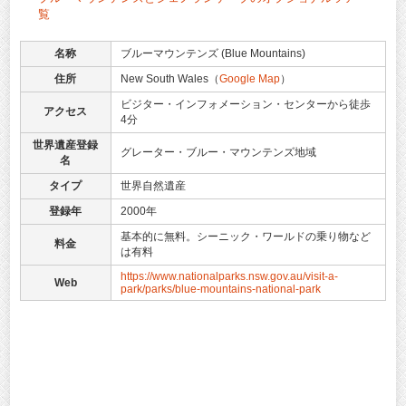
覧
名称
ブルーマウンテンズ (Blue Mountains)
住所
New South Wales（
Google Map
）
ビジター・インフォメーション・センターから徒歩
アクセス
4分
世界遺産登録
グレーター・ブルー・マウンテンズ地域
名
タイプ
世界自然遺産
登録年
2000年
基本的に無料。シーニック・ワールドの乗り物など
料金
は有料
https://www.nationalparks.nsw.gov.au/visit-a-
Web
park/parks/blue-mountains-national-park