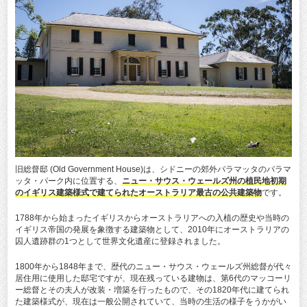
旧総督邸 (Old Government House)は、シドニーの郊外パラマッタのパラマ
ッタ・パーク内に位置する、
ニュー・サウス・ウェールズ州の植民地初期
のイギリス建築様式で建てられたオーストラリア最古の公共建築物
です。
1788年から始まったイギリスからオーストラリアへの入植の歴史や当時の
イギリス帝国の発展を象徴する建築物として、2010年にオーストラリアの
囚人遺跡群の1つとして世界文化遺産に登録されました。
1800年から1848年まで、歴代のニュー・サウス・ウェールズ州総督が代々
居住用に使用した邸宅ですが、現在残っている建物は、第6代のマッコーリ
ー総督とその夫人が改装・増築を行ったもので、その1820年代に建てられ
た建築様式が、現在は一般公開されていて、当時の生活の様子をうかがい