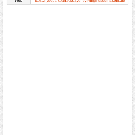
Web
https://hydeparkbarracks.sydneylivingmuseums.com.au/