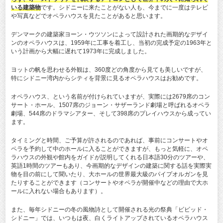
いる建築物
です。シドニーに来たことがない人も、今までに一度はテレビ
や写真などでオペラハウスを見たことがあると思います。
デンマークの建築家ヨーン・ウツソンによって設計された画期的なデザイ
ンのオペラハウスは、1959年に工事を着工し、当初の完成予定の1963年と
いう計画から大幅に遅れて1973年に完成しました。
ヨットの帆を思わせる外観は、360度どの角度から見ても美しいですが、
特にシドニー湾内からシティを背景に見るオペラハウスはお勧めです。
オペラハウス、という名前が付けられていますが、実際には2679席のコン
サート・ホール、1507席のジョーン・サザーランド劇場と呼ばれるオペラ
劇場、544席のドラマシアター、そして398席のプレイハウスから成ってい
ます。
タイミングと時間、ご予算が許されるのであれば、事前にコンサートやオ
ペラを予約して中のホールに入ることができますが、もっと気軽に、オペ
ラハウスの外観や館内をガイドが説明してくれる日本語30分のツアーや、
英語1時間のツアーもあり、今画期的なデザインの建築に関する話を実際実
物を目の前にして聞いたり、大ホールの世界最大級のパイプオルガンを見
たりすることができます（コンサートやオペラが開催中などの理由で大ホ
ールに入れない場合もあります）。
また、毎年シドニーの冬の風物詩として開催される光の祭典「ビビッド・
シドニー」では、いつもは夜、白くライトアップされているオペラハウス