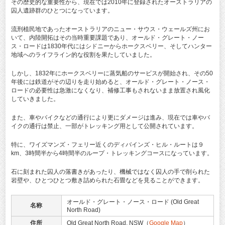
その歴史的な重要性から、現在では2010年に登録されたオーストラリアの
囚人遺跡群のひとつになっています。
流刑植民地であったオーストラリアのニュー・サウス・ウェールズ州にお
いて、内陸開拓はその当時重要課題であり、オールド・グレート・ノー
ス・ロードは1830年代にはシドニーからホークスベリー、そしてハンター
地域へのライフライン的な役割を果たしていました。
しかし、1832年にホークスベリーに蒸気船のサービスが開始され、その50
年後には鉄道がその辺りを走り始めると、オールド・グレート・ノース・
ロードの必要性は急激になくなり、補修工事もされないまま放置され風化
していきました。
また、車やバイクなどの通行により更にダメージは進み、現在では車やバ
イクの通行は禁止、一部がトレッキング用として公開されています。
特に、ワイズマンズ・フェリー近くのディバインズ・ヒル・ルートは９
km、3時間半から4時間半のループ・トレッキングコースになっています。
石に刻まれた囚人の落書きがあったり、機械ではなく囚人の手で削られた
岩壁や、ひとつひとつ敷き詰められた石畳などを見ることができます。
オールド・グレート・ノース・ロード (Old Great
名称
North Road)
住所
Old Great North Road, NSW（
Google Map
）