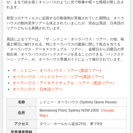
が、まるで絵を描くキャンパスのように光で映像や様々な模様が映し出さ
れます。
新型コロナウィルスに起因する行動規制が実施されていた期間は、オペラ
ハウスの館内見学ツアーも休止されていましたが、現在は英語、日本語の
ツアーどちらも再開されています。
英語によるツアーは、「ザ・シドニー・オペラハウス・ツアー」の他、毎
週土曜日に催行される、特にオペラハウスの建築に関して焦点を当てる
「オペラハウス・アーキテクチュアル・ツアー」、金曜日から日曜日の早
朝出発、オペラハウスのバックステージを見ることのできる「バックステ
ージ・ツアー」が、オペラハウス専属ガイドによって催行されています。
ザ・シドニー・オペラハウス・ツアー (英語ツアー)
オペラハウス・バックステージ・ツアー(英語ツアー)
オペラハウス・アーキテクチュアル・ツアー（英語ツアー）
オペラハウス・日本語ツアー
名称
シドニー・オペラハウス (Sydney Opera House)
Bennelong Point, Sydney NSW 2000（
Google
住所
Map
）
アクセス
タウン・ホールから徒歩25分、車で9分
世界遺産登録