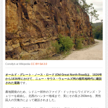
Conollyb at Wikipedia
CC BY-SA 3.0
オールド・グレート・ノース・ロード (Old Great North Road)は、1826年
から1836年にかけて、ニュー・サウス・ウェールズ州の植民地時代に建設
された道路
です。
農地開発のため、シドニー郊外のファイブ・ドックからワイズマンズ・フ
ェリーを経由し、北西のハンター地域まで、実にその長さ260kmを、男性
囚人の労働力によって建設されました。