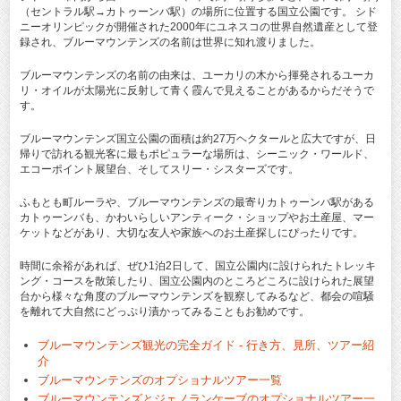
（セントラル駅→カトゥーンバ駅）の場所に位置する国立公園です。 シド
ニーオリンピックが開催された2000年にユネスコの世界自然遺産として登
録され、ブルーマウンテンズの名前は世界に知れ渡りました。
ブルーマウンテンズの名前の由来は、ユーカリの木から揮発されるユーカ
リ・オイルが太陽光に反射して青く霞んで見えることがあるからだそうで
す。
ブルーマウンテンズ国立公園の面積は約27万ヘクタールと広大ですが、日
帰りで訪れる観光客に最もポピュラーな場所は、シーニック・ワールド、
エコーポイント展望台、そしてスリー・シスターズです。
ふもとも町ルーラや、ブルーマウンテンズの最寄りカトゥーンバ駅がある
カトゥーンバも、かわいらしいアンティーク・ショップやお土産屋、マー
ケットなどがあり、大切な友人や家族へのお土産探しにぴったりです。
時間に余裕があれば、ぜひ1泊2日して、国立公園内に設けられたトレッキ
ング・コースを散策したり、国立公園内のところどころに設けられた展望
台から様々な角度のブルーマウンテンズを観察してみるなど、都会の喧騒
を離れて大自然にどっぷり漬かってみることもお勧めです。
ブルーマウンテンズ観光の完全ガイド - 行き方、見所、ツアー紹
介
ブルーマウンテンズのオプショナルツアー一覧
ブルーマウンテンズとジェノランケーブのオプショナルツアー一