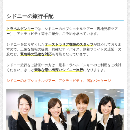
シドニーの旅行手配
トラベルドンキー
では、シドニーのオプショナルツアー（現地発着ツア
ー）、アクティビティ等をご紹介、ご予約を承っています。
シドニーを知り尽くした
オーストラリア在住のスタッフ
が対応しておりま
すので、正確な情報の提供、的確なアドバイス、到着フライトの遅延・欠
航など、
緊急時の迅速な対応
も可能となっています。
シドニー旅行をご計画中の方は、是非トラベルドンキーのご利用をご検討
ください。きっと
素敵な思い出深いシドニー旅行
になりますよ。
シドニーのオプショナルツアー、アクティビティ、宿泊パッケージ