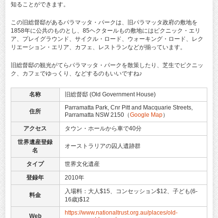
知ることができます。
この旧総督邸があるパラマッタ・パークは、旧パラマッタ政府の敷地を
1858年に公共のものとし、85ヘクタールもの敷地にはピクニック・エリ
ア、プレイグラウンド、サイクル・ロード、ウォーキング・ロード、レク
リエーション・エリア、カフェ、レストランなどが揃っています。
旧総督邸の観光がてらパラマッタ・パークを散策したり、芝生でピクニッ
ク、カフェでゆっくり、などするのもいいですね♪
名称
旧総督邸 (Old Government House)
Parramatta Park, Cnr Pitt and Macquarie Streets,
住所
Parramatta NSW 2150（
Google Map
）
アクセス
タウン・ホールから車で40分
世界遺産登録
オーストラリアの囚人遺跡群
名
タイプ
世界文化遺産
登録年
2010年
入場料：大人$15、コンセッション$12、子ども(6-
料金
16歳)$12
https://www.nationaltrust.org.au/places/old-
Web