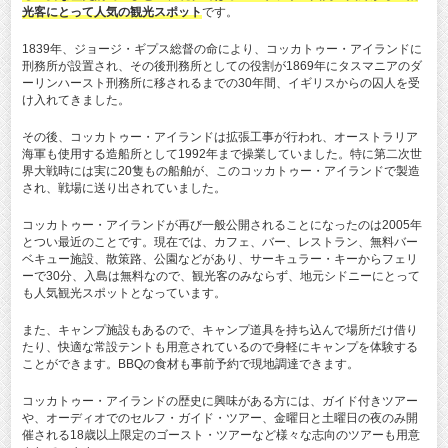
光客にとって人気の観光スポット
です。
1839年、ジョージ・ギプス総督の命により、コッカトゥー・アイランドに
刑務所が設置され、その後刑務所としての役割が1869年にタスマニアのダ
ーリンハースト刑務所に移されるまでの30年間、イギリスからの囚人を受
け入れてきました。
その後、コッカトゥー・アイランドは拡張工事が行われ、オーストラリア
海軍も使用する造船所として1992年まで操業していました。特に第二次世
界大戦時には実に20隻もの船舶が、このコッカトゥー・アイランドで製造
され、戦場に送り出されていました。
コッカトゥー・アイランドが再び一般公開されることになったのは2005年
とつい最近のことです。現在では、カフェ、バー、レストラン、無料バー
ベキュー施設、散策路、公園などがあり、サーキュラー・キーからフェリ
ーで30分、入島は無料なので、観光客のみならず、地元シドニーにとって
も人気観光スポットとなっています。
また、キャンプ施設もあるので、キャンプ道具を持ち込んで場所だけ借り
たり、快適な常設テントも用意されているので身軽にキャンプを体験する
ことができます。BBQの食材も事前予約で現地調達できます。
コッカトゥー・アイランドの歴史に興味がある方には、ガイド付きツアー
や、オーディオでのセルフ・ガイド・ツアー、金曜日と土曜日の夜のみ開
催される18歳以上限定のゴースト・ツアーなど様々な志向のツアーも用意