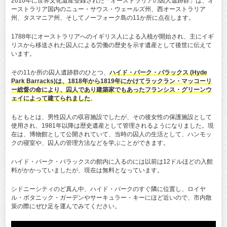
2010年に世界文化遺産登録された「オーストラリアの囚人遺跡群」は、オ
ーストラリア国内のニュー・サウス・ウェールズ州、西オーストラリア
州、タスマニア州、そしてノーフォーク島の11か所に点在します。
1788年にオーストラリアへのイギリス人による入植が開始され、主にイギ
リスから移送された囚人による労働の歴史を示す遺産として後世に伝えて
います。
その11か所の囚人遺跡群のひとつ、
ハイド・パーク・バラックス (Hyde
Park Barracks)は、1818年から1819年にかけてラックラン・マッコーリ
ー総督の命により、囚人であり建築家でもあったフランシス・グリーンウ
ェイによって建てられました
。
もともとは、男性囚人の収容施設でしたが、その後女性の保護施設として
使用され、1981年以降は歴史遺産として管理されるようになりました。現
在は、博物館として公開されていて、当時の囚人の生活として、ハンモッ
クの寝室や、囚人の管理方法などを学ぶことができます。
ハイド・パーク・バラックスの館内に入るのには以前は12ドルほどの入館
料がかかっていましたが、現在は無料となっています。
シドニーシティのど真ん中、ハイド・パークのすぐ隣に位置し、ロイヤ
ル・ボタニック・ガーデンやサーキュラー・キーにほど近いので、市内散
策の際にぜひ足を運んでみてください。