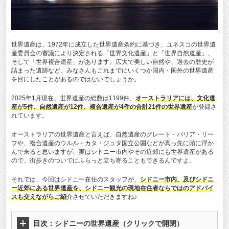
世界遺産は、1972年に成立した世界遺産条約に基づき、ユネスコの世界遺
産委員会の審議により決定される「世界文化遺産」と「世界自然遺産」、
そして「世界複合遺産」があります。広大で美しい自然や、過去の歴史が
詰まった遺跡など、みなさんもこれまでにいくつか国内・国外の世界遺産
を目にしたことがあるのではないでしょうか。
2025年1月現在、世界遺産の総数は1199件、
オーストラリアには、文化遺
産が5件、自然遺産が12件、複合遺産が4件の合計21件の世界遺産
が登録さ
れています。
オーストラリアの世界遺産と言えば、自然遺産のグレート・バリア・リー
フや、複合遺産のウルル・カタ・ジュタ国立公園などが真っ先に頭に浮か
んで来ると思いますが、実はシドニー市内やその近郊にも世界遺産がある
ので、街歩きのついでにふらっと立ち寄ることもできるんですよ。
それでは、今回はシドニー在住のスタッフが、
シドニー市内、及びシドニ
ー近郊にある世界遺産を、シドニー観光の現地在住者ならではのアドバイ
スも交えながらご紹
介させていただきますね♪
目次：シドニーの世界遺産（クリックで開閉）