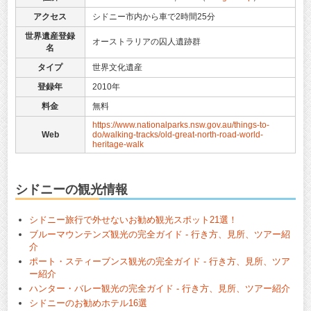
アクセス
シドニー市内から車で2時間25分
世界遺産登録
オーストラリアの囚人遺跡群
名
タイプ
世界文化遺産
登録年
2010年
料金
無料
https://www.nationalparks.nsw.gov.au/things-to-
Web
do/walking-tracks/old-great-north-road-world-
heritage-walk
シドニーの観光情報
シドニー旅行で外せないお勧め観光スポット21選！
ブルーマウンテンズ観光の完全ガイド - 行き方、見所、ツアー紹
介
ポート・スティーブンス観光の完全ガイド - 行き方、見所、ツア
ー紹介
ハンター・バレー観光の完全ガイド - 行き方、見所、ツアー紹介
シドニーのお勧めホテル16選