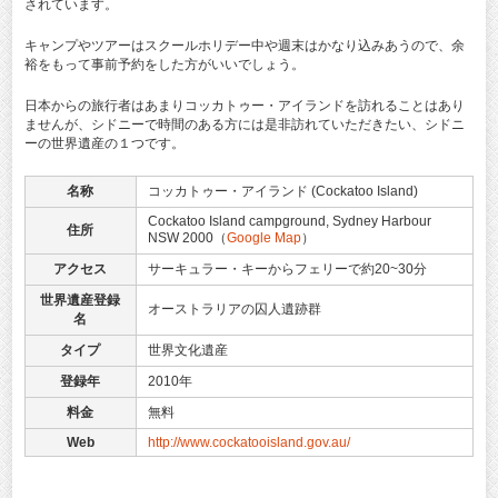
されています。
キャンプやツアーはスクールホリデー中や週末はかなり込みあうので、余
裕をもって事前予約をした方がいいでしょう。
日本からの旅行者はあまりコッカトゥー・アイランドを訪れることはあり
ませんが、シドニーで時間のある方には是非訪れていただきたい、シドニ
ーの世界遺産の１つです。
名称
コッカトゥー・アイランド (Cockatoo Island)
Cockatoo Island campground, Sydney Harbour
住所
NSW 2000（
Google Map
）
アクセス
サーキュラー・キーからフェリーで約20~30分
世界遺産登録
オーストラリアの囚人遺跡群
名
タイプ
世界文化遺産
登録年
2010年
料金
無料
Web
http://www.cockatooisland.gov.au/