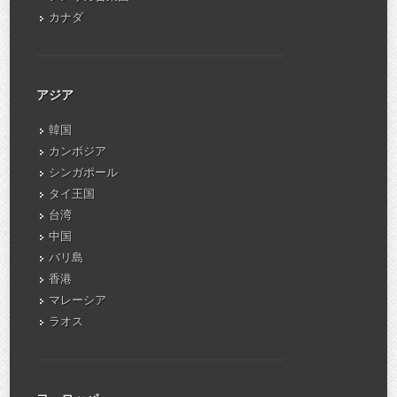
カナダ
アジア
韓国
カンボジア
シンガポール
タイ王国
台湾
中国
バリ島
香港
マレーシア
ラオス