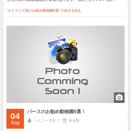
“タスマニア島のお勧め動物園6選” の
続きを読む
パースのお勧め動物園6選！
04
/
シドニー 支店
未分類
Aug