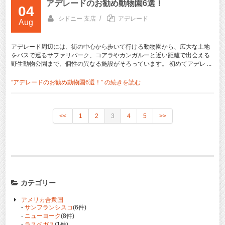
アデレードのお勧め動物園6選！
04
/
シドニー 支店
アデレード
Aug
アデレード周辺には、街の中心から歩いて行ける動物園から、広大な土地
をバスで巡るサファリパーク、コアラやカンガルーと近い距離で出会える
野生動物公園まで、個性の異なる施設がそろっています。 初めてアデレ ...
“アデレードのお勧め動物園6選！” の
続きを読む
<<
1
2
3
4
5
>>
カテゴリー
アメリカ合衆国
-
サンフランシスコ
(6件)
-
ニューヨーク
(8件)
-
ラスベガス
(1件)