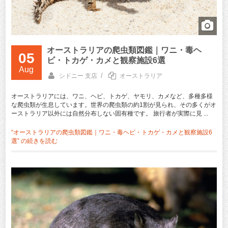
オーストラリアの爬虫類図鑑｜ワニ・毒ヘ
05
ビ・トカゲ・カメと観察施設6選
Aug
/
シドニー 支店
オーストラリア
オーストラリアには、ワニ、ヘビ、トカゲ、ヤモリ、カメなど、多種多様
な爬虫類が生息しています。世界の爬虫類の約1割が見られ、その多くがオ
ーストラリア以外には自然分布しない固有種です。 旅行者が実際に見 ...
“オーストラリアの爬虫類図鑑｜ワニ・毒ヘビ・トカゲ・カメと観察施設6
選” の
続きを読む