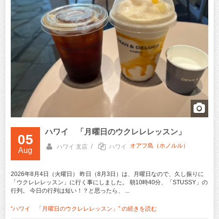
ハワイ 「月曜日のウクレレレッスン」
05
オアフ島（ホノルル）
/
ハワイ 支店
ハワイ
Aug
2026年8月4日（火曜日） 昨日（8月3日）は、月曜日なので、久し振りに
「ウクレレレッスン」に行く事にしました。 朝10時40分、「STUSSY」の
行列。 今日の行列は短い！？と思ったら、 ...
“ハワイ 「月曜日のウクレレレッスン」” の
続きを読む