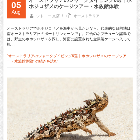
オーストラリアのシャークダイビング6選｜ホ
05
ホジロザメのケージツアー・水族館体験
Aug
/
シドニー 支店
オーストラリア
オーストラリアでホホジロザメを海中から見たいなら、代表的な目的地は
南オーストラリア州のポートリンカーンです。沖合のネプチューン諸島で
は、野生のホホジロザメを探し、海面に設置された金属製ケージへ入って
観 ...
“オーストラリアのシャークダイビング6選｜ホホジロザメのケージツア
ー・水族館体験” の
続きを読む