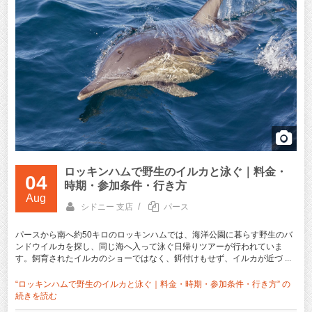
ロッキンハムで野生のイルカと泳ぐ｜料金・
04
時期・参加条件・行き方
Aug
/
シドニー 支店
パース
パースから南へ約50キロのロッキンハムでは、海洋公園に暮らす野生のバ
ンドウイルカを探し、同じ海へ入って泳ぐ日帰りツアーが行われていま
す。飼育されたイルカのショーではなく、餌付けもせず、イルカが近づ ...
“ロッキンハムで野生のイルカと泳ぐ｜料金・時期・参加条件・行き方” の
続きを読む