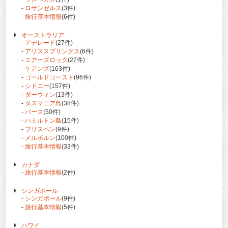
-
ロサンゼルス
(3件)
-
旅行基本情報
(6件)
オーストラリア
-
アデレード
(27件)
-
アリススプリングス
(6件)
-
エアーズロック
(27件)
-
ケアンズ
(163件)
-
ゴールドコースト
(96件)
-
シドニー
(157件)
-
ダーウィン
(13件)
-
タスマニア島
(38件)
-
パース
(50件)
-
ハミルトン島
(15件)
-
ブリスベン
(9件)
-
メルボルン
(100件)
-
旅行基本情報
(33件)
カナダ
-
旅行基本情報
(2件)
シンガポール
-
シンガポール
(9件)
-
旅行基本情報
(5件)
ハワイ