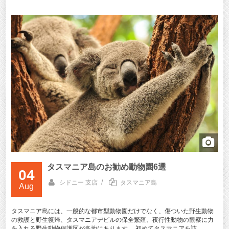
タスマニア島のお勧め動物園6選
04
/
シドニー 支店
タスマニア島
Aug
タスマニア島には、一般的な都市型動物園だけでなく、傷ついた野生動物
の救護と野生復帰、タスマニアデビルの保全繁殖、夜行性動物の観察に力
を入れる野生動物保護区が各地にあります。 初めてタスマニアを訪 ...