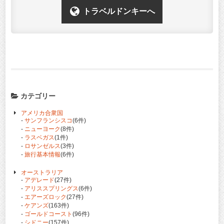
トラベルドンキーへ
カテゴリー
アメリカ合衆国
-
サンフランシスコ
(6件)
-
ニューヨーク
(8件)
-
ラスベガス
(1件)
-
ロサンゼルス
(3件)
-
旅行基本情報
(6件)
オーストラリア
-
アデレード
(27件)
-
アリススプリングス
(6件)
-
エアーズロック
(27件)
-
ケアンズ
(163件)
-
ゴールドコースト
(96件)
-
シドニー
(157件)