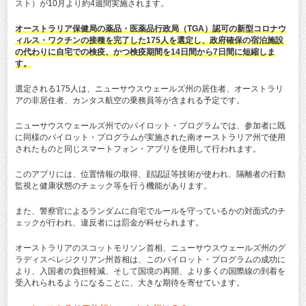
スト）が10月より約4週間実施されます。
オーストラリア保健局の薬品・医薬品行政局（TGA）認可の新型コロナウ
ィルス・ワクチンの接種を完了した175人を選定し、政府確保の宿泊施設
の代わりに自宅での検疫、かつ検疫期間を14日間から7日間に短縮しま
す。
選定される175人は、ニューサウスウェールズ州の居住者、オーストラリ
アの非居住者、カンタス航空の乗務員等が含まれる予定です。
ニューサウスウェールズ州でのパイロット・プログラムでは、参加者に既
に同様のパイロット・プログラムが実施された南オーストラリア州で使用
されたものと同じスマートフォン・アプリを使用して行われます。
このアプリには、位置情報の取得、顔認証等技術が使われ、隔離者の行動
監視と健康状態のチェック等を行う機能があります。
また、警察官によるランダムに自宅でルールを守っているかの対面式のチ
ェックが行われ、違反者には罰金が科せられます。
オーストラリアのスコットモリソン首相、ニューサウスウェールズ州のグ
ラディスベレジクリアン州首相は、このパイロット・プログラムの成功に
より、入国者の負担軽減、そして国境の再開、より多くの国際線の到着を
受入れられるようになることに、大きな期待を寄せています。