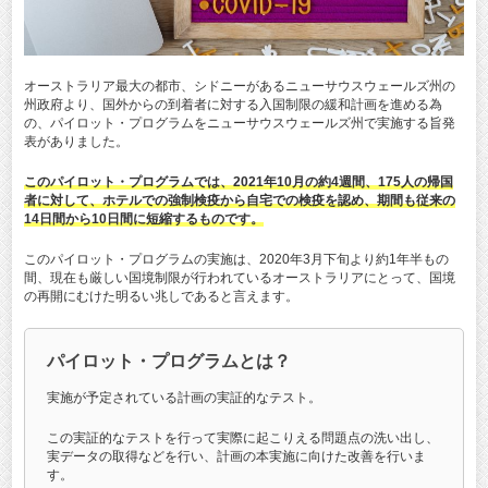
オーストラリア最大の都市、シドニーがあるニューサウスウェールズ州の
州政府より、国外からの到着者に対する入国制限の緩和計画を進める為
の、パイロット・プログラムをニューサウスウェールズ州で実施する旨発
表がありました。
このパイロット・プログラムでは、2021年10月の約4週間、175人の帰国
者に対して、ホテルでの強制検疫から自宅での検疫を認め、期間も従来の
14日間から10日間に短縮するものです。
このパイロット・プログラムの実施は、2020年3月下旬より約1年半もの
間、現在も厳しい国境制限が行われているオーストラリアにとって、国境
の再開にむけた明るい兆しであると言えます。
パイロット・プログラムとは？
実施が予定されている計画の実証的なテスト。
この実証的なテストを行って実際に起こりえる問題点の洗い出し、
実データの取得などを行い、計画の本実施に向けた改善を行いま
す。