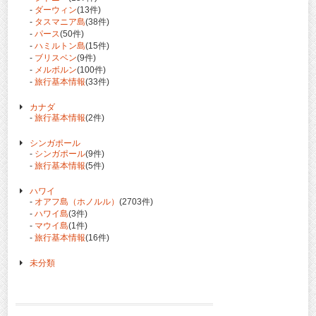
-
ダーウィン
(13件)
-
タスマニア島
(38件)
-
パース
(50件)
-
ハミルトン島
(15件)
-
ブリスベン
(9件)
-
メルボルン
(100件)
-
旅行基本情報
(33件)
カナダ
-
旅行基本情報
(2件)
シンガポール
-
シンガポール
(9件)
-
旅行基本情報
(5件)
ハワイ
-
オアフ島（ホノルル）
(2703件)
-
ハワイ島
(3件)
-
マウイ島
(1件)
-
旅行基本情報
(16件)
未分類