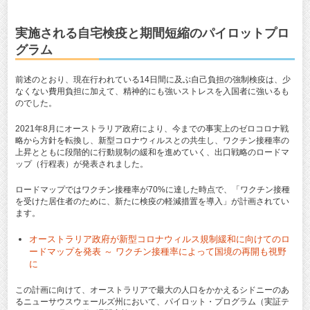
実施される自宅検疫と期間短縮のパイロットプロ
グラム
前述のとおり、現在行われている14日間に及ぶ自己負担の強制検疫は、少
なくない費用負担に加えて、精神的にも強いストレスを入国者に強いるも
のでした。
2021年8月にオーストラリア政府により、今までの事実上のゼロコロナ戦
略から方針を転換し、新型コロナウィルスとの共生し、ワクチン接種率の
上昇とともに段階的に行動規制の緩和を進めていく、出口戦略のロードマ
ップ（行程表）が発表されました。
ロードマップではワクチン接種率が70%に達した時点で、「ワクチン接種
を受けた居住者のために、新たに検疫の軽減措置を導入」が計画されてい
ます。
オーストラリア政府が新型コロナウィルス規制緩和に向けてのロ
ードマップを発表 ～ ワクチン接種率によって国境の再開も視野
に
この計画に向けて、オーストラリアで最大の人口をかかえるシドニーのあ
るニューサウスウェールズ州において、パイロット・プログラム（実証テ