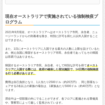
現在オーストラリアで実施されている強制検疫プ
ログラム
2021年9月現在、オーストラリアへはオーストラリア市民、永住者、ニュ
ージーランドからの到着者を除き、特別に許可を得た人以外入国すること
はできません。
また、1日にオーストラリアに入国できる最大の人数に上限を設けているた
め、例え自国に帰国するオーストラリア市民、永住者であってもその帰国
は容易ではありません。
帰国するオーストラリア市民、永住者、そして特別な許可を得て
オースト
ラリアに入国する際には、政府の確保した宿泊施設で、14日間の強制検疫
を行う必要があります。
費用は自己負担となり、1人当たり2500ドル（約20万円）、同じ部屋をシ
ェアする2名以上の家族の場合は、1家族あたり5000ドル（約40万円）とな
ります。
滞在中は一切部屋の外にでることができず、各フロアに配備される警備員
や、警察官によって厳しく監視されています。