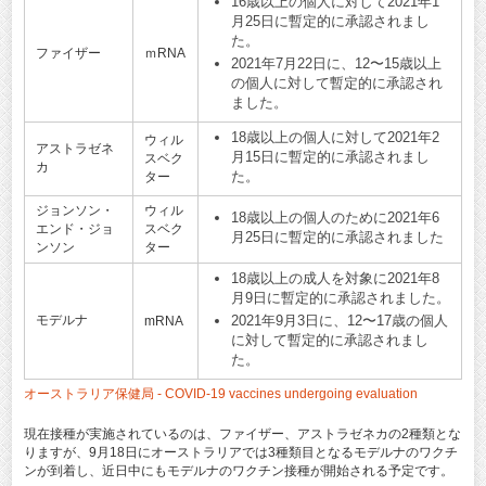
16歳以上の個人に対して2021年1
月25日に暫定的に承認されまし
た。
ファイザー
ｍRNA
2021年7月22日に、12〜15歳以上
の個人に対して暫定的に承認され
ました。
18歳以上の個人に対して2021年2
ウィル
アストラゼネ
月15日に暫定的に承認されまし
スベク
カ
た。
ター
ジョンソン・
ウィル
18歳以上の個人のために2021年6
エンド・ジョ
スベク
月25日に暫定的に承認されました
ンソン
ター
18歳以上の成人を対象に2021年8
月9日に暫定的に承認されました。
モデルナ
2021年9月3日に、12〜17歳の個人
mRNA
に対して暫定的に承認されまし
た。
オーストラリア保健局 - COVID-19 vaccines undergoing evaluation
現在接種が実施されているのは、ファイザー、アストラゼネカの2種類とな
りますが、9月18日にオーストラリアでは3種類目となるモデルナのワクチ
ンが到着し、近日中にもモデルナのワクチン接種が開始される予定です。