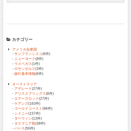
カテゴリー
アメリカ合衆国
-
サンフランシスコ
(6件)
-
ニューヨーク
(8件)
-
ラスベガス
(1件)
-
ロサンゼルス
(3件)
-
旅行基本情報
(6件)
オーストラリア
-
アデレード
(27件)
-
アリススプリングス
(6件)
-
エアーズロック
(27件)
-
ケアンズ
(163件)
-
ゴールドコースト
(96件)
-
シドニー
(157件)
-
ダーウィン
(13件)
-
タスマニア島
(38件)
-
パース
(50件)