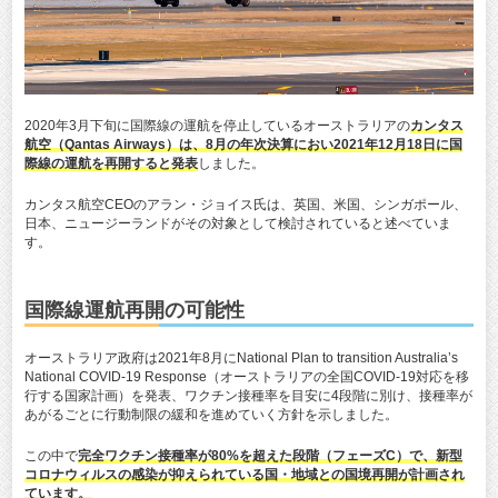
2020年3月下旬に国際線の運航を停止しているオーストラリアの
カンタス
航空（Qantas Airways）は、8月の年次決算におい2021年12月18日に国
際線の運航を再開すると発表
しました。
カンタス航空CEOのアラン・ジョイス氏は、英国、米国、シンガポール、
日本、ニュージーランドがその対象として検討されていると述べていま
す。
国際線運航再開の可能性
オーストラリア政府は2021年8月にNational Plan to transition Australia’s
National COVID-19 Response（オーストラリアの全国COVID-19対応を移
行する国家計画）を発表、ワクチン接種率を目安に4段階に別け、接種率が
あがるごとに行動制限の緩和を進めていく方針を示しました。
この中で
完全ワクチン接種率が80%を超えた段階（フェーズC）で、新型
コロナウィルスの感染が抑えられている国・地域との国境再開が計画され
ています。