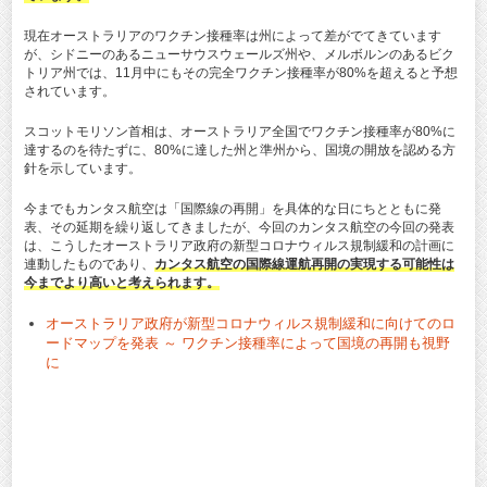
現在オーストラリアのワクチン接種率は州によって差がでてきています
が、シドニーのあるニューサウスウェールズ州や、メルボルンのあるビク
トリア州では、11月中にもその完全ワクチン接種率が80%を超えると予想
されています。
スコットモリソン首相は、オーストラリア全国でワクチン接種率が80%に
達するのを待たずに、80%に達した州と準州から、国境の開放を認める方
針を示しています。
今までもカンタス航空は「国際線の再開」を具体的な日にちとともに発
表、その延期を繰り返してきましたが、今回のカンタス航空の今回の発表
は、こうしたオーストラリア政府の新型コロナウィルス規制緩和の計画に
連動したものであり、
カンタス航空の国際線運航再開の実現する可能性は
今までより高いと考えられます。
オーストラリア政府が新型コロナウィルス規制緩和に向けてのロ
ードマップを発表 ～ ワクチン接種率によって国境の再開も視野
に