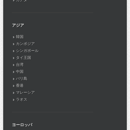
アジア
韓国
カンボジア
シンガポール
タイ王国
台湾
中国
バリ島
香港
マレーシア
ラオス
ヨーロッパ