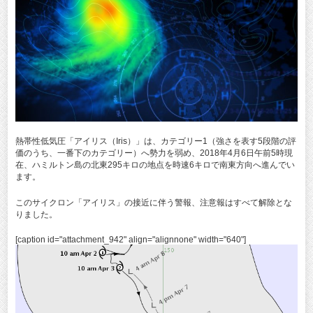
熱帯性低気圧「アイリス（Iris）」は、カテゴリー1（強さを表す5段階の評
価のうち、一番下のカテゴリー）へ勢力を弱め、2018年4月6日午前5時現
在、ハミルトン島の北東295キロの地点を時速6キロで南東方向へ進んでい
ます。
このサイクロン「アイリス」の接近に伴う警報、注意報はすべて解除とな
りました。
[caption id="attachment_942" align="alignnone" width="640"]