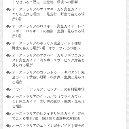
｜なぜいる？歴史・生息地・環境への影響
オーストラリアのエリマキトカゲ完全ガイド｜
エリを広げる理由・二足走行・野生で会える場
所7選
オーストラリアのロリキート完全ガイド｜レイ
ンボー・ロリキートの種類・生態・見られる場
所7選
オーストラリアのポッサム完全ガイド｜種類・
野生で会える場所7選・オポッサムとの違い
オーストラリアのマグパイ（カササギフエガラ
ス）完全ガイド｜鳴き声・スウーピング対策と
見られる場所
オーストラリアのコッカトゥー（キバタン）完
全ガイド｜黄色い冠羽・鳴き声・生態と見られ
る場所
ハワイ 「アラモアナセンター」の有料駐車場
オーストラリアのクッカバラ（ワライカワセ
ミ）完全ガイド｜笑い声の意味・生態・見られ
る場所
オーストラリアのヒクイドリ完全ガイド｜野生
で会える場所7選・危険性と遭遇時の対処法
オーストラリアのエキドナ完全ガイド｜卵を産