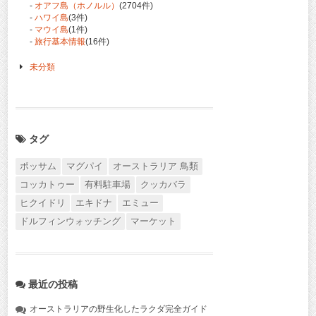
-
オアフ島（ホノルル）
(2704件)
-
ハワイ島
(3件)
-
マウイ島
(1件)
-
旅行基本情報
(16件)
未分類
タグ
ポッサム
マグパイ
オーストラリア 鳥類
コッカトゥー
有料駐車場
クッカバラ
ヒクイドリ
エキドナ
エミュー
ドルフィンウォッチング
マーケット
最近の投稿
オーストラリアの野生化したラクダ完全ガイド