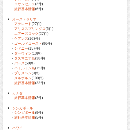
-
ロサンゼルス
(3件)
-
旅行基本情報
(6件)
オーストラリア
-
アデレード
(27件)
-
アリススプリングス
(6件)
-
エアーズロック
(27件)
-
ケアンズ
(163件)
-
ゴールドコースト
(96件)
-
シドニー
(157件)
-
ダーウィン
(13件)
-
タスマニア島
(38件)
-
パース
(50件)
-
ハミルトン島
(15件)
-
ブリスベン
(9件)
-
メルボルン
(100件)
-
旅行基本情報
(33件)
カナダ
-
旅行基本情報
(2件)
シンガポール
-
シンガポール
(9件)
-
旅行基本情報
(5件)
ハワイ