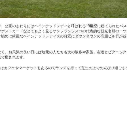
、公園のまわりにはペインテッドレディと呼ばれる19世紀に建てられたパス
びポストカードなどでもよく見るサンフランシスコの代表的な観光名所の一つ
す眺めは綺麗なペインテッドレディズの背景にダウンタウンの高層ビル群が並
なく、お天気の良い日には地元の人たちも犬の散歩や家族、友達とピクニック
気で癒されます。
ro通りにはカフェやマーケットもあるのでランチを持って芝生の上でのんびり過ごす