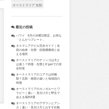
オーストラリア 魚類
最近の投稿
ハワイ 8月の水曜日限定、お得な
「とんかつプレート」
タスマニアデビル完全ガイド｜名
前の由来・生態・顔面腫瘍病と会
える場所
オーストラリアのディンゴは犬と
は違う？特徴・生態とK’gariでの安
全対策
オーストラリアのコアラは何種
類？北部・南部の違いと地域別の
特徴
オーストラリアのカンガルーとワ
ラビー｜違い・見分け方と野生で
会える場所8選
オーストラリアのアザラシとアシ
カ｜違い・見分け方とおすすめ観