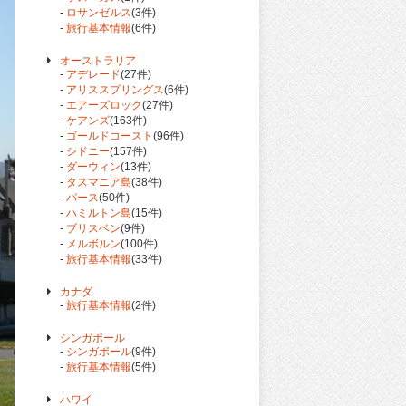
-
ロサンゼルス
(3件)
-
旅行基本情報
(6件)
オーストラリア
-
アデレード
(27件)
-
アリススプリングス
(6件)
-
エアーズロック
(27件)
-
ケアンズ
(163件)
-
ゴールドコースト
(96件)
-
シドニー
(157件)
-
ダーウィン
(13件)
-
タスマニア島
(38件)
-
パース
(50件)
-
ハミルトン島
(15件)
-
ブリスベン
(9件)
-
メルボルン
(100件)
-
旅行基本情報
(33件)
カナダ
-
旅行基本情報
(2件)
シンガポール
-
シンガポール
(9件)
-
旅行基本情報
(5件)
ハワイ