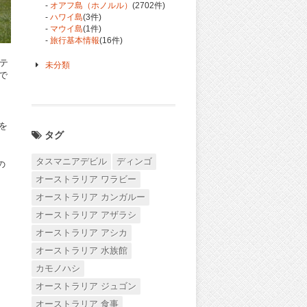
-
オアフ島（ホノルル）
(2702件)
-
ハワイ島
(3件)
-
マウイ島
(1件)
-
旅行基本情報
(16件)
テ
未分類
で
を
タグ
タスマニアデビル
ディンゴ
の
オーストラリア ワラビー
オーストラリア カンガルー
オーストラリア アザラシ
オーストラリア アシカ
オーストラリア 水族館
カモノハシ
オーストラリア ジュゴン
オーストラリア 食事