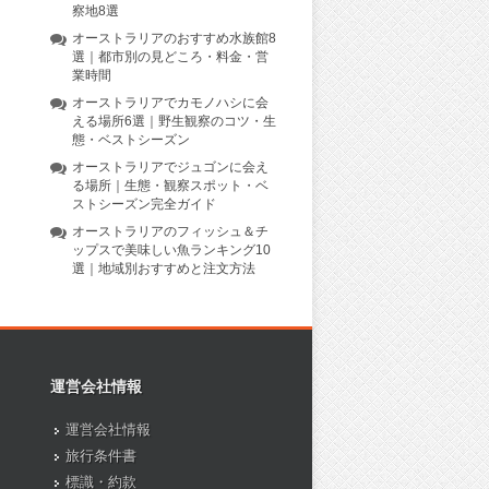
察地8選
オーストラリアのおすすめ水族館8
選｜都市別の見どころ・料金・営
業時間
オーストラリアでカモノハシに会
える場所6選｜野生観察のコツ・生
態・ベストシーズン
オーストラリアでジュゴンに会え
る場所｜生態・観察スポット・ベ
ストシーズン完全ガイド
オーストラリアのフィッシュ＆チ
ップスで美味しい魚ランキング10
選｜地域別おすすめと注文方法
運営会社情報
運営会社情報
旅行条件書
標識・約款