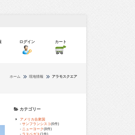
報
ログイン
カート
ホーム
現地情報
アラモスクエア
カテゴリー
アメリカ合衆国
-
サンフランシスコ
(6件)
-
ニューヨーク
(8件)
-
ラスベガス
(1件)