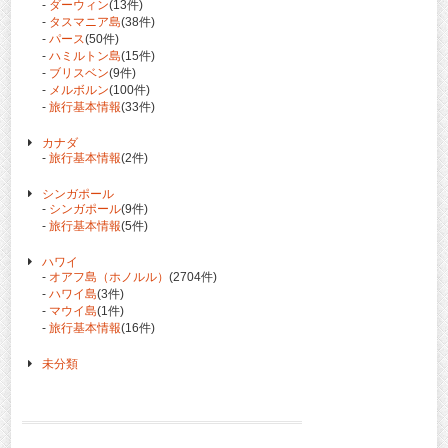
-
ダーウィン
(13件)
-
タスマニア島
(38件)
-
パース
(50件)
-
ハミルトン島
(15件)
-
ブリスベン
(9件)
-
メルボルン
(100件)
-
旅行基本情報
(33件)
カナダ
-
旅行基本情報
(2件)
シンガポール
-
シンガポール
(9件)
-
旅行基本情報
(5件)
ハワイ
-
オアフ島（ホノルル）
(2704件)
-
ハワイ島
(3件)
-
マウイ島
(1件)
-
旅行基本情報
(16件)
未分類