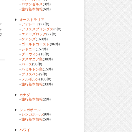
-
ロサンゼルス
(3件)
-
旅行基本情報
(6件)
オーストラリア
マ
-
アデレード
(27件)
を
-
アリススプリングス
(6件)
-
エアーズロック
(27件)
望
-
ケアンズ
(163件)
-
ゴールドコースト
(96件)
-
シドニー
(157件)
-
ダーウィン
(13件)
-
タスマニア島
(38件)
-
パース
(50件)
-
ハミルトン島
(15件)
-
ブリスベン
(9件)
-
メルボルン
(100件)
-
旅行基本情報
(33件)
カナダ
-
旅行基本情報
(2件)
シンガポール
-
シンガポール
(9件)
-
旅行基本情報
(5件)
ハワイ