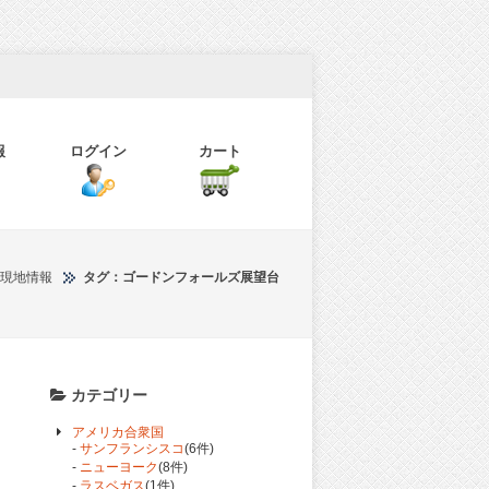
報
ログイン
カート
現地情報
タグ：ゴードンフォールズ展望台
カテゴリー
アメリカ合衆国
-
サンフランシスコ
(6件)
-
ニューヨーク
(8件)
-
ラスベガス
(1件)