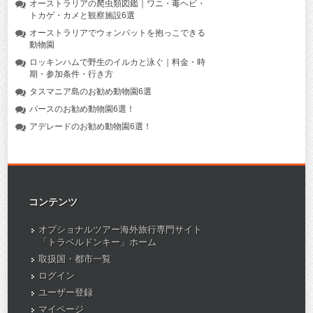
オーストラリアの爬虫類図鑑｜ワニ・毒ヘビ・
トカゲ・カメと観察施設6選
オーストラリアでウォンバットを抱っこできる
動物園
ロッキンハムで野生のイルカと泳ぐ｜料金・時
期・参加条件・行き方
タスマニア島のお勧め動物園6選
パースのお勧め動物園6選！
アデレードのお勧め動物園6選！
コンテンツ
オプショナルツアー海外旅行専門サイト
「トラベルドンキー」ホーム
取扱国・都市一覧
ログイン
ユーザー登録
マイページ