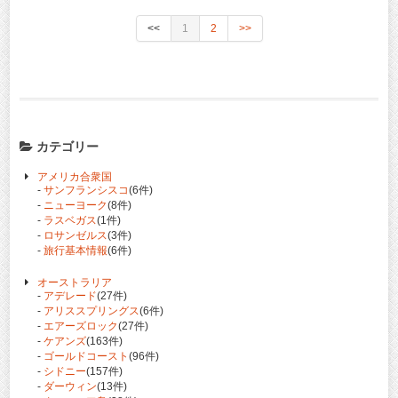
<<
1
2
>>
カテゴリー
アメリカ合衆国
-
サンフランシスコ
(6件)
-
ニューヨーク
(8件)
-
ラスベガス
(1件)
-
ロサンゼルス
(3件)
-
旅行基本情報
(6件)
オーストラリア
-
アデレード
(27件)
-
アリススプリングス
(6件)
-
エアーズロック
(27件)
-
ケアンズ
(163件)
-
ゴールドコースト
(96件)
-
シドニー
(157件)
-
ダーウィン
(13件)