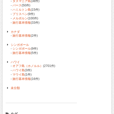
-
タスマニア島
(38件)
-
パース
(50件)
-
ハミルトン島
(15件)
-
ブリスベン
(9件)
-
メルボルン
(100件)
-
旅行基本情報
(33件)
カナダ
-
旅行基本情報
(2件)
シンガポール
-
シンガポール
(9件)
-
旅行基本情報
(5件)
ハワイ
-
オアフ島（ホノルル）
(2701件)
-
ハワイ島
(3件)
-
マウイ島
(1件)
-
旅行基本情報
(16件)
未分類
タグ