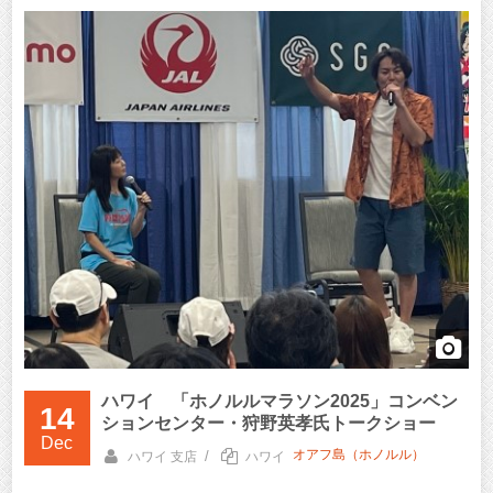
ハワイ 「ホノルルマラソン2025」コンベン
14
ションセンター・狩野英孝氏トークショー
Dec
オアフ島（ホノルル）
/
ハワイ 支店
ハワイ