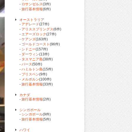
-
ロサンゼルス
(3件)
-
旅行基本情報
(6件)
オーストラリア
-
アデレード
(27件)
-
アリススプリングス
(6件)
-
エアーズロック
(27件)
-
ケアンズ
(163件)
-
ゴールドコースト
(96件)
-
シドニー
(157件)
-
ダーウィン
(13件)
-
タスマニア島
(38件)
-
パース
(50件)
-
ハミルトン島
(15件)
-
ブリスベン
(9件)
-
メルボルン
(100件)
-
旅行基本情報
(33件)
カナダ
-
旅行基本情報
(2件)
シンガポール
-
シンガポール
(9件)
-
旅行基本情報
(5件)
ハワイ