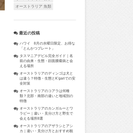
オーストラリア 魚類
最近の投稿
ハワイ 8月の水曜日限定、お得な
「とんかつプレート」
タスマニアデビル完全ガイド｜名
前の由来・生態・顔面腫瘍病と会
える場所
オーストラリアのディンゴは犬と
は違う？特徴・生態とK’gariでの安
全対策
オーストラリアのコアラは何種
類？北部・南部の違いと地域別の
特徴
オーストラリアのカンガルーとワ
ラビー｜違い・見分け方と野生で
会える場所8選
オーストラリアのアザラシとアシ
カ｜違い・見分け方とおすすめ観