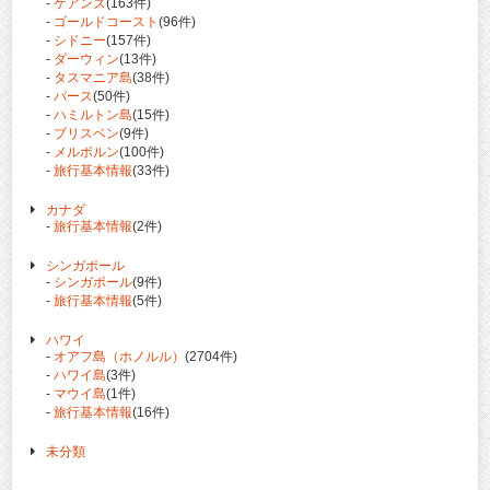
-
ケアンズ
(163件)
-
ゴールドコースト
(96件)
-
シドニー
(157件)
-
ダーウィン
(13件)
-
タスマニア島
(38件)
-
パース
(50件)
-
ハミルトン島
(15件)
-
ブリスベン
(9件)
-
メルボルン
(100件)
-
旅行基本情報
(33件)
カナダ
-
旅行基本情報
(2件)
シンガポール
-
シンガポール
(9件)
-
旅行基本情報
(5件)
ハワイ
-
オアフ島（ホノルル）
(2704件)
-
ハワイ島
(3件)
-
マウイ島
(1件)
-
旅行基本情報
(16件)
未分類