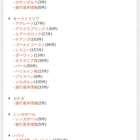
-
ロサンゼルス
(3件)
-
旅行基本情報
(6件)
オーストラリア
-
アデレード
(27件)
-
アリススプリングス
(6件)
-
エアーズロック
(27件)
-
ケアンズ
(163件)
-
ゴールドコースト
(96件)
-
シドニー
(157件)
-
ダーウィン
(13件)
-
タスマニア島
(38件)
-
パース
(50件)
-
ハミルトン島
(15件)
-
ブリスベン
(9件)
-
メルボルン
(100件)
-
旅行基本情報
(33件)
カナダ
-
旅行基本情報
(2件)
シンガポール
-
シンガポール
(9件)
-
旅行基本情報
(5件)
ハワイ