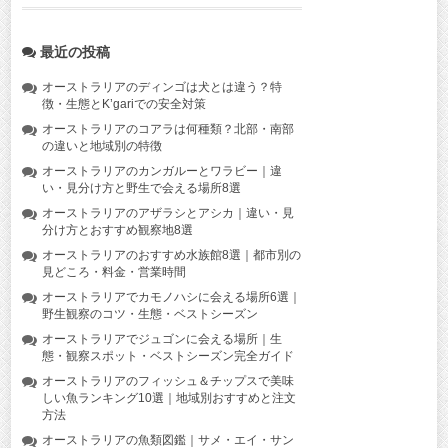
最近の投稿
オーストラリアのディンゴは犬とは違う？特
徴・生態とK’gariでの安全対策
オーストラリアのコアラは何種類？北部・南部
の違いと地域別の特徴
オーストラリアのカンガルーとワラビー｜違
い・見分け方と野生で会える場所8選
オーストラリアのアザラシとアシカ｜違い・見
分け方とおすすめ観察地8選
オーストラリアのおすすめ水族館8選｜都市別の
見どころ・料金・営業時間
オーストラリアでカモノハシに会える場所6選｜
野生観察のコツ・生態・ベストシーズン
オーストラリアでジュゴンに会える場所｜生
態・観察スポット・ベストシーズン完全ガイド
オーストラリアのフィッシュ＆チップスで美味
しい魚ランキング10選｜地域別おすすめと注文
方法
オーストラリアの魚類図鑑｜サメ・エイ・サン