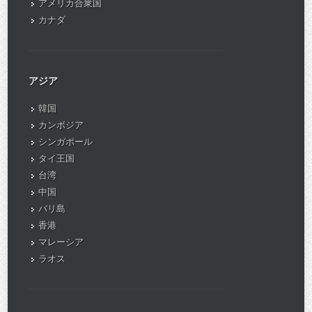
アメリカ合衆国
カナダ
アジア
韓国
カンボジア
シンガポール
タイ王国
台湾
中国
バリ島
香港
マレーシア
ラオス