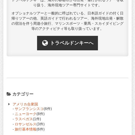
トラベルドンキーは、海外の各都市から出発・催行されるツアーを取
り扱う、海外現地ツアー専門サイトです。
オプショナルツアーと一般的に呼ばれている、日本語ガイドの付く日
帰りツアーの他、英語ガイドで行われるツアー、海外現地出発・解散
の宿泊を伴う周遊小旅行、マリンスポーツ・乗馬・スカイダイビング
等のアクティビティ等も取り扱っています。
トラベルドンキーへ
カテゴリー
アメリカ合衆国
-
サンフランシスコ
(6件)
-
ニューヨーク
(8件)
-
ラスベガス
(1件)
-
ロサンゼルス
(3件)
-
旅行基本情報
(6件)