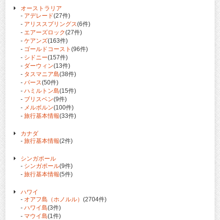
オーストラリア
-
アデレード
(27件)
-
アリススプリングス
(6件)
-
エアーズロック
(27件)
-
ケアンズ
(163件)
-
ゴールドコースト
(96件)
-
シドニー
(157件)
-
ダーウィン
(13件)
-
タスマニア島
(38件)
-
パース
(50件)
-
ハミルトン島
(15件)
-
ブリスベン
(9件)
-
メルボルン
(100件)
-
旅行基本情報
(33件)
カナダ
-
旅行基本情報
(2件)
シンガポール
-
シンガポール
(9件)
-
旅行基本情報
(5件)
ハワイ
-
オアフ島（ホノルル）
(2704件)
-
ハワイ島
(3件)
-
マウイ島
(1件)