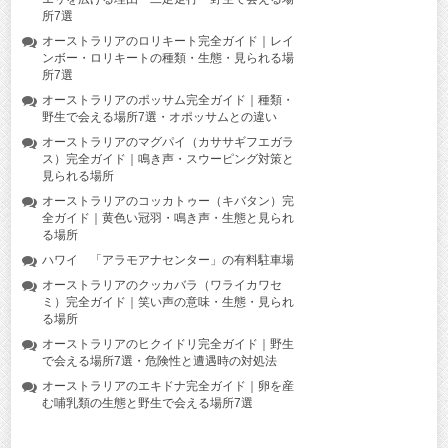
所7選
オーストラリアのロリキート完全ガイド｜レイ
ンボー・ロリキートの種類・生態・見られる場
所7選
オーストラリアのポッサム完全ガイド｜種類・
野生で会える場所7選・オポッサムとの違い
オーストラリアのマグパイ（カササギフエガラ
ス）完全ガイド｜鳴き声・スウーピング対策と
見られる場所
オーストラリアのコッカトゥー（キバタン）完
全ガイド｜黄色い冠羽・鳴き声・生態と見られ
る場所
ハワイ 「アラモアナセンター」の有料駐車場
オーストラリアのクッカバラ（ワライカワセ
ミ）完全ガイド｜笑い声の意味・生態・見られ
る場所
オーストラリアのヒクイドリ完全ガイド｜野生
で会える場所7選・危険性と遭遇時の対処法
オーストラリアのエキドナ完全ガイド｜卵を産
む哺乳類の生態と野生で会える場所7選