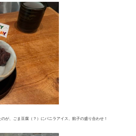
たのが、ごま豆腐（？）にバニラアイス、餡子の盛り合わせ！
！