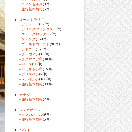
-
ロサンゼルス
(3件)
-
旅行基本情報
(6件)
オーストラリア
-
アデレード
(27件)
-
アリススプリングス
(6件)
-
エアーズロック
(27件)
-
ケアンズ
(163件)
-
ゴールドコースト
(96件)
-
シドニー
(157件)
-
ダーウィン
(13件)
-
タスマニア島
(38件)
-
パース
(50件)
-
ハミルトン島
(15件)
-
ブリスベン
(9件)
-
メルボルン
(100件)
-
旅行基本情報
(33件)
カナダ
-
旅行基本情報
(2件)
シンガポール
-
シンガポール
(9件)
-
旅行基本情報
(5件)
ハワイ