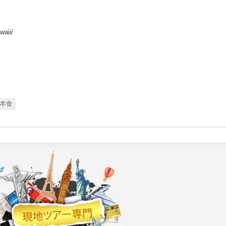
waii/
本食