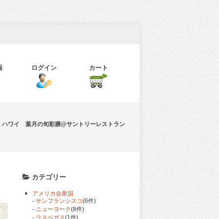
報
ログイン
カート
ハワイ 葉月の旬彩膳@サントリーレストラン
カテゴリー
アメリカ合衆国
-
サンフランシスコ
(6件)
-
ニューヨーク
(8件)
-
ラスベガス
(1件)