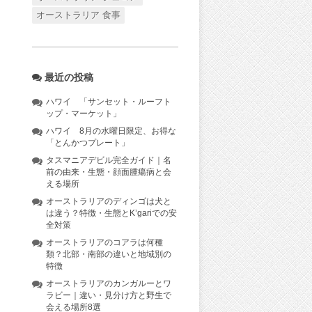
オーストラリア 食事
最近の投稿
ハワイ 「サンセット・ルーフト
ップ・マーケット」
ハワイ 8月の水曜日限定、お得な
「とんかつプレート」
タスマニアデビル完全ガイド｜名
前の由来・生態・顔面腫瘍病と会
える場所
オーストラリアのディンゴは犬と
は違う？特徴・生態とK’gariでの安
全対策
オーストラリアのコアラは何種
類？北部・南部の違いと地域別の
特徴
オーストラリアのカンガルーとワ
ラビー｜違い・見分け方と野生で
会える場所8選