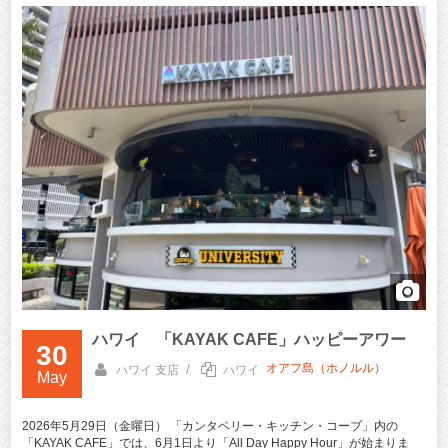
ハワイ 「KAYAK CAFE」ハッピーアワー
30
オアフ島（ホノルル）
/
ハワイ 支店
ハワイ
May
2026年5月29日（金曜日） 「カンタベリー・キッチン・コーブ」内の
「KAYAK CAFE」では、6月1日より「All Day Happy Hour」が始まりま