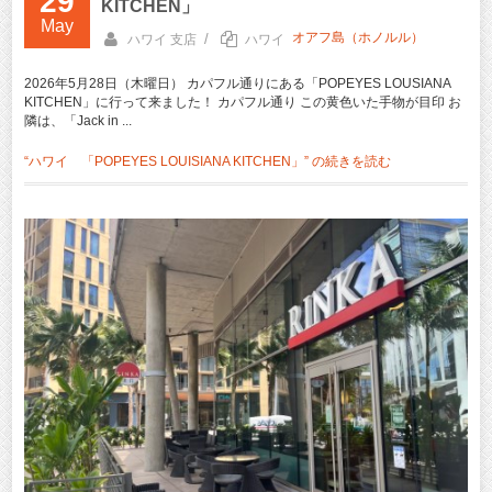
29
KITCHEN」
May
オアフ島（ホノルル）
/
ハワイ 支店
ハワイ
2026年5月28日（木曜日） カパフル通りにある「POPEYES LOUSIANA
KITCHEN」に行って来ました！ カパフル通り この黄色いた手物が目印 お
隣は、「Jack in ...
“ハワイ 「POPEYES LOUISIANA KITCHEN」” の
続きを読む