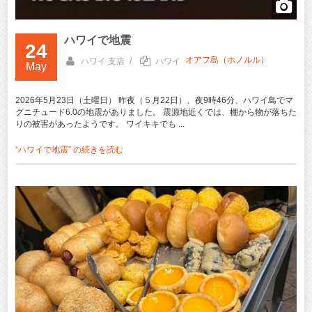
ハワイで地震
24
オアフ島（ホノルル）
/
ハワイ 支店
ハワイ
May
2026年5月23日（土曜日） 昨夜（５月22日）、夜9時46分、ハワイ島でマ
グニチュード6.0の地震がありました。 震源地近くでは、棚から物が落ちた
りの被害があったようです。 ワイキキでも ...
“ハワイで地震” の
続きを読む