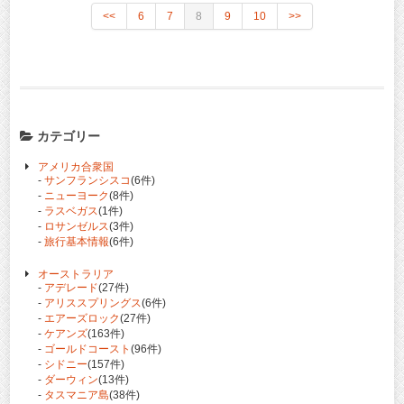
<<
6
7
8
9
10
>>
カテゴリー
アメリカ合衆国
-
サンフランシスコ
(6件)
-
ニューヨーク
(8件)
-
ラスベガス
(1件)
-
ロサンゼルス
(3件)
-
旅行基本情報
(6件)
オーストラリア
-
アデレード
(27件)
-
アリススプリングス
(6件)
-
エアーズロック
(27件)
-
ケアンズ
(163件)
-
ゴールドコースト
(96件)
-
シドニー
(157件)
-
ダーウィン
(13件)
-
タスマニア島
(38件)