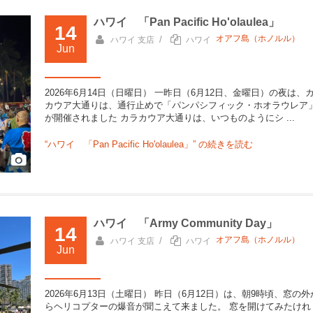
ハワイ 「Pan Pacific Ho'olaulea」
14
オアフ島（ホノルル）
/
ハワイ 支店
ハワイ
Jun
2026年6月14日（日曜日） 一昨日（6月12日、金曜日）の夜は、
カウア大通りは、通行止めで「パンパシフィック・ホオラウレア
が開催されました カラカウア大通りは、いつものようにシ ...
“ハワイ 「Pan Pacific Ho'olaulea」” の
続きを読む
ハワイ 「Army Community Day」
14
オアフ島（ホノルル）
/
ハワイ 支店
ハワイ
Jun
2026年6月13日（土曜日） 昨日（6月12日）は、朝9時頃、窓の外
らヘリコプターの爆音が聞こえて来ました。 窓を開けてみたけれ