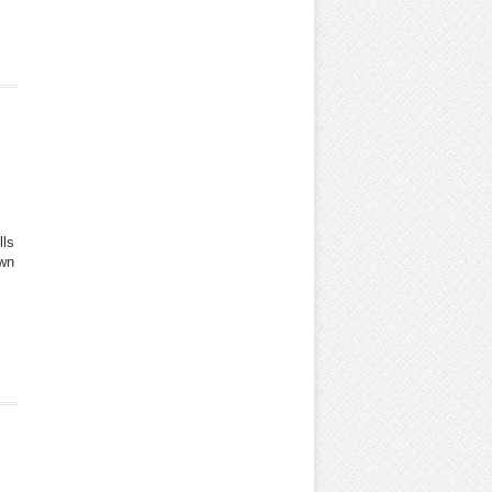
ls
wn