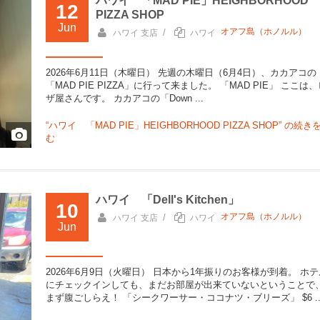
ハワイ 「MAD PIE」HEIGHBORHOOD
12
PIZZA SHOP
Jun
オアフ島（ホノルル）
/
ハワイ 支店
ハワイ
2026年6月11日（木曜日） 先週の木曜日（6月4日）、カカアコの
「MAD PIE PIZZA」に行って来ました。 「MAD PIE」 ここは
ザ屋さんです。 カカアコの「Down ...
“ハワイ 「MAD PIE」HEIGHBORHOOD PIZZA SHOP” の
続き
む
ハワイ 「Dell's Kitchen」
10
オアフ島（ホノルル）
/
ハワイ 支店
ハワイ
Jun
2026年6月9日（火曜日） 日本から1年振りのお客様が到着。 ホテ
にチェックインしても、まだお部屋が出来ていないということで
まず腹ごしらえ！ 「シークワーサー・ココナツ・ブリーズ」 $6 ..