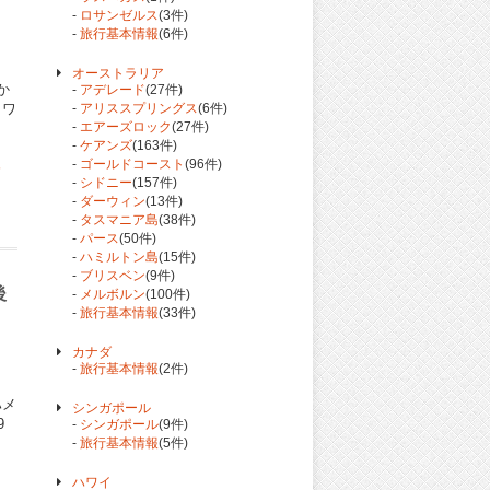
-
ロサンゼルス
(3件)
-
旅行基本情報
(6件)
オーストラリア
か
-
アデレード
(27件)
 ワ
-
アリススプリングス
(6件)
-
エアーズロック
(27件)
-
ケアンズ
(163件)
-
ゴールドコースト
(96件)
む
-
シドニー
(157件)
-
ダーウィン
(13件)
-
タスマニア島
(38件)
-
パース
(50件)
-
ハミルトン島
(15件)
-
ブリスベン
(9件)
後
-
メルボルン
(100件)
-
旅行基本情報
(33件)
カナダ
-
旅行基本情報
(2件)
ハメ
シンガポール
9
-
シンガポール
(9件)
-
旅行基本情報
(5件)
ハワイ