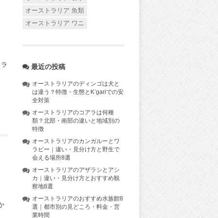
オーストラリア 魚類
オーストラリア ワニ
カラ
最近の投稿
」
オーストラリアのディンゴは犬と
は違う？特徴・生態とK’gariでの安
全対策
オーストラリアのコアラは何種
類？北部・南部の違いと地域別の
特徴
オーストラリアのカンガルーとワ
ラビー｜違い・見分け方と野生で
会える場所8選
オーストラリアのアザラシとアシ
カ｜違い・見分け方とおすすめ観
察地8選
オーストラリアのおすすめ水族館8
か
選｜都市別の見どころ・料金・営
業時間