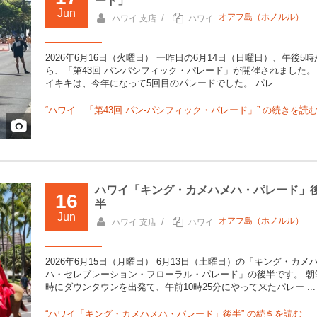
ード」
Jun
オアフ島（ホノルル）
/
ハワイ 支店
ハワイ
2026年6月16日（火曜日） 一昨日の6月14日（日曜日）、午後5時
ら、「第43回 パンパシフィック・パレード」が開催されました。
イキキは、今年になって5回目のパレードでした。 パレ ...
“ハワイ 「第43回 パン‐パシフィック・パレード」” の
続きを読
ハワイ「キング・カメハメハ・パレード」
16
半
Jun
オアフ島（ホノルル）
/
ハワイ 支店
ハワイ
2026年6月15日（月曜日） 6月13日（土曜日）の「キング・カメ
ハ・セレブレーション・フローラル・パレード」の後半です。 朝
時にダウンタウンを出発て、午前10時25分にやって来たパレー ...
“ハワイ「キング・カメハメハ・パレード」後半” の
続きを読む