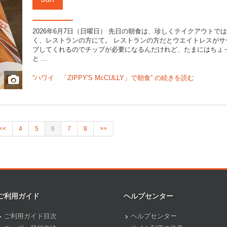
2026年6月7日（日曜日） 先日の朝食は、珍しくテイクアウトで
く、レストランの方にて。 レストランの方だとウエイトレスがサ
ブしてくれるのでチップが必要になるんだけれど、たまにはちょ
と ...
“ハワイ 「ZIPPY'S McCULLY」で朝食” の
続きを読む
<<
4
5
6
7
8
>>
ご利用ガイド
ヘルプセンター
ご利用ガイド目次
ヘルプセンター