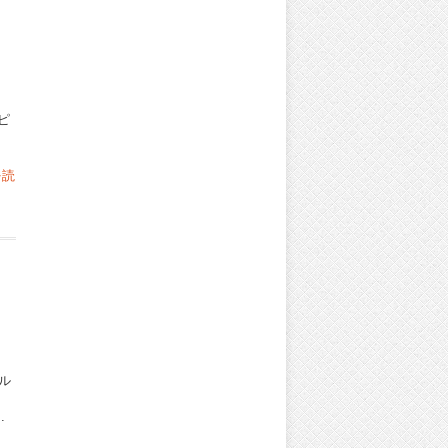
、ピ
を読
ル
、
.