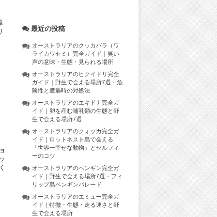
韓
最近の投稿
り
オーストラリアのクッカバラ（ワ
ライカワセミ）完全ガイド｜笑い
声の意味・生態・見られる場所
オーストラリアのヒクイドリ完全
ガイド｜野生で会える場所7選・危
険性と遭遇時の対処法
オーストラリアのエキドナ完全ガ
イド｜卵を産む哺乳類の生態と野
生で会える場所7選
オーストラリアのクォッカ完全ガ
イド｜ロットネスト島で会える
「世界一幸せな動物」とセルフィ
ョ
ーのコツ
ッ
く
オーストラリアのペンギン完全ガ
イド｜野生で会える場所7選・フィ
リップ島ペンギンパレード
オーストラリアのエミュー完全ガ
イド｜特徴・生態・走る速さと野
生で会える場所