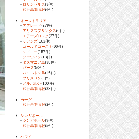
-
ロサンゼルス
(3件)
-
旅行基本情報
(6件)
オーストラリア
-
アデレード
(27件)
-
アリススプリングス
(6件)
-
エアーズロック
(27件)
-
ケアンズ
(163件)
-
ゴールドコースト
(96件)
-
シドニー
(157件)
-
ダーウィン
(13件)
-
タスマニア島
(38件)
-
パース
(50件)
-
ハミルトン島
(15件)
-
ブリスベン
(9件)
-
メルボルン
(100件)
-
旅行基本情報
(33件)
カナダ
-
旅行基本情報
(2件)
シンガポール
-
シンガポール
(9件)
T
-
旅行基本情報
(5件)
ハワイ