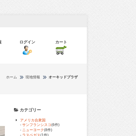
報
ログイン
カート
ホーム
現地情報
オーキッドプラザ
カテゴリー
アメリカ合衆国
-
サンフランシスコ
(6件)
-
ニューヨーク
(8件)
-
ラスベガス
(1件)