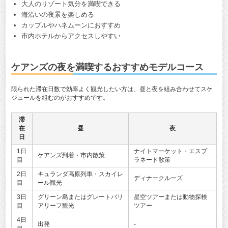
大人のリゾート気分を満喫できる
海沿いの夜景を楽しめる
カップルやハネムーンにおすすめ
市内ホテルからアクセスしやすい
ケアンズの夜を満喫するおすすめモデルコース
限られた滞在日数で効率よく観光したい方は、昼と夜を組み合わせてスケ
ジュールを組むのがおすすめです。
滞
在
昼
夜
日
1日
ナイトマーケット・エスプ
ケアンズ到着・市内散策
目
ラネード散策
2日
キュランダ高原列車・スカイレ
ディナークルーズ
目
ール観光
3日
グリーン島またはグレートバリ
星空ツアーまたは動物探検
目
アリーフ観光
ツアー
4日
出発
-