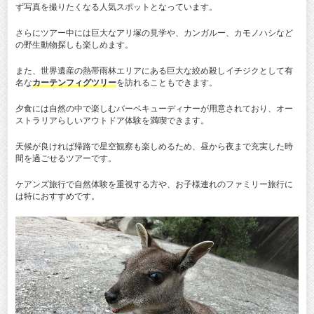
ず写真を撮りたくなる人気スポットとなっています。
さらにツアー中には巨大なアリ塚の見学や、カンガルー、カモノハシなど
の野生動物探しも楽しめます。
また、世界遺産の熱帯雨林エリアにある巨大な絞め殺しイチジクとして有
名な
カーテンフィグツリー
を訪れることもできます。
夕食には自然の中で楽しむバーベキューディナーが用意されており、オー
ストラリアらしいアウトドア体験を満喫できます。
天候が良ければ帰路で星空観察も楽しめるため、昼から夜まで充実した時
間を過ごせるツアーです。
ケアンズ旅行で自然体験を重視する方や、お子様連れのファミリー旅行に
は特におすすめです。