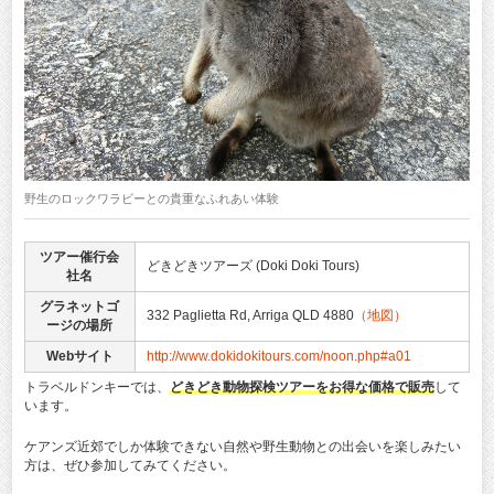
野生のロックワラビーとの貴重なふれあい体験
ツアー催行会
どきどきツアーズ (Doki Doki Tours)
社名
グラネットゴ
332 Paglietta Rd, Arriga QLD 4880
（地図）
ージの場所
Webサイト
http://www.dokidokitours.com/noon.php#a01
トラベルドンキーでは、
どきどき動物探検ツアーをお得な価格で販売
して
います。
ケアンズ近郊でしか体験できない自然や野生動物との出会いを楽しみたい
方は、ぜひ参加してみてください。