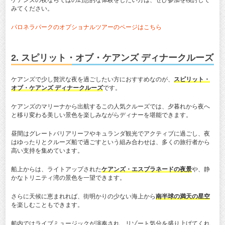
ケアンズの夜ならではの幻想的な体験をしたい方は、ぜひ参加を検討して
みてください。
パロネラパークのオプショナルツアーのページはこちら
2. スピリット・オブ・ケアンズ ディナークルーズ
ケアンズで少し贅沢な夜を過ごしたい方におすすめなのが、
スピリット・
オブ・ケアンズ ディナークルーズ
です。
ケアンズのマリーナから出航するこの人気クルーズでは、夕暮れから夜へ
と移り変わる美しい景色を楽しみながらディナーを堪能できます。
昼間はグレートバリアリーフやキュランダ観光でアクティブに過ごし、夜
はゆったりとクルーズ船で過ごすという組み合わせは、多くの旅行者から
高い支持を集めています。
船上からは、ライトアップされた
ケアンズ・エスプラネードの夜景
や、静
かなトリニティ湾の景色を一望できます。
さらに天候に恵まれれば、街明かりの少ない海上から
南半球の満天の星空
を楽しむこともできます。
船内ではライブミュージックが演奏され、リゾート気分を盛り上げてくれ