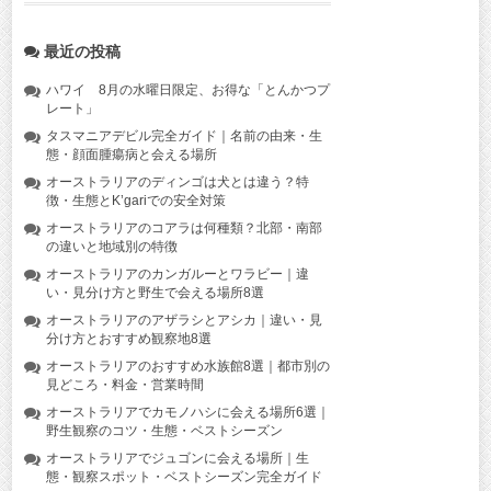
最近の投稿
ハワイ 8月の水曜日限定、お得な「とんかつプ
レート」
タスマニアデビル完全ガイド｜名前の由来・生
態・顔面腫瘍病と会える場所
オーストラリアのディンゴは犬とは違う？特
徴・生態とK’gariでの安全対策
オーストラリアのコアラは何種類？北部・南部
の違いと地域別の特徴
オーストラリアのカンガルーとワラビー｜違
い・見分け方と野生で会える場所8選
オーストラリアのアザラシとアシカ｜違い・見
分け方とおすすめ観察地8選
オーストラリアのおすすめ水族館8選｜都市別の
見どころ・料金・営業時間
オーストラリアでカモノハシに会える場所6選｜
野生観察のコツ・生態・ベストシーズン
オーストラリアでジュゴンに会える場所｜生
態・観察スポット・ベストシーズン完全ガイド