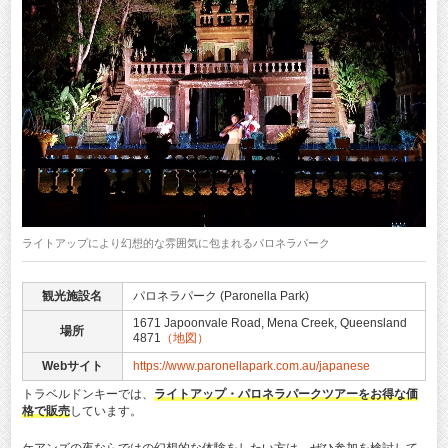
ライトアップにより幻想的な雰囲気に包まれるパロネラパーク
観光施設名
パロネラパーク (Paronella Park)
1671 Japoonvale Road, Mena Creek, Queensland
場所
4871
（地図）
Webサイト
https://www.paronellapark.com.au/japanese
トラベルドンキーでは、
ライトアップ・パロネラパークツアーをお得な価
格で販売
しています。