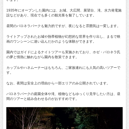
1935年にオープンした園内には、お城、大広間、展望台、滝、水力発電施
設などがあり、現在でも多くの観光客を魅了しています。
昼間のパロネラパークも魅力的ですが、夜になると雰囲気は一変します。
ライトアップされたお城や熱帯植物が幻想的な世界を作り出し、まるで映
画のワンシーンに迷い込んだかのような体験ができます。
園内ではガイドによるナイトツアーも実施されており、ホゼ・パロネラ氏
の夢と情熱に触れながら園内を散策できます。
カップルやハネムーナーはもちろん、ご家族連れにも人気の高いツアーで
す。
なお、夜間は安全上の理由から一部エリアのみ公開されています。
パロネラパークの庭園全体や滝、植物などもゆっくり見学したい方は、昼
間のツアーと組み合わせるのがおすすめです。