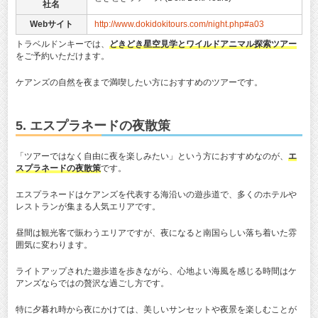
社名
Webサイト
http://www.dokidokitours.com/night.php#a03
トラベルドンキーでは、
どきどき星空見学とワイルドアニマル探索ツアー
をご予約いただけます。
ケアンズの自然を夜まで満喫したい方におすすめのツアーです。
5. エスプラネードの夜散策
「ツアーではなく自由に夜を楽しみたい」という方におすすめなのが、
エ
スプラネードの夜散策
です。
エスプラネードはケアンズを代表する海沿いの遊歩道で、多くのホテルや
レストランが集まる人気エリアです。
昼間は観光客で賑わうエリアですが、夜になると南国らしい落ち着いた雰
囲気に変わります。
ライトアップされた遊歩道を歩きながら、心地よい海風を感じる時間はケ
アンズならではの贅沢な過ごし方です。
特に夕暮れ時から夜にかけては、美しいサンセットや夜景を楽しむことが