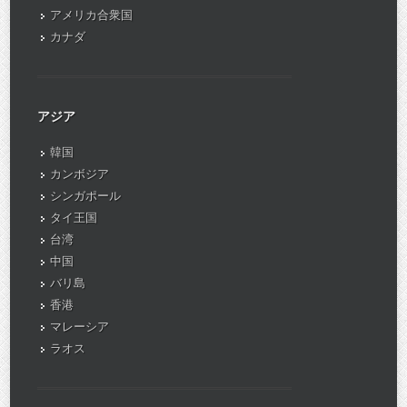
アメリカ合衆国
カナダ
アジア
韓国
カンボジア
シンガポール
タイ王国
台湾
中国
バリ島
香港
マレーシア
ラオス