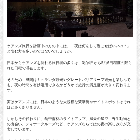
ケアンズ旅行を計画中の方の中には、「夜は何をして過ごせばいいの？」
と悩む方も多いのではないでしょうか。
日本からケアンズを訪れる旅行者の多くは、3泊4日から5泊6日程度の限ら
れた日程で滞在します。
そのため、昼間はキュランダ観光やグレートバリアリーフ観光を楽しんで
も、夜の時間を有効活用できるかどうかで旅行の満足度が大きく変わりま
す。
実はケアンズには、日本のような大規模な繁華街やナイトスポットはそれ
ほど多くありません。
しかしその代わりに、熱帯雨林のライトアップ、満天の星空、野生動物と
の出会い、ディナークルーズなど、ケアンズならではの夜の楽しみ方が充
実しています。