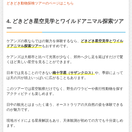
どきどき動物探検ツアーのページはこちら
4. どきどき星空見学とワイルドアニマル探索ツア
ー
ケアンズの夜ならではの魅力を体験するなら、
どきどき星空見学とワイル
ドアニマル探索ツアー
もおすすめです。
ケアンズは大都市と比べて光害が少なく、郊外へ少し足を延ばすだけで驚
くほど美しい星空を見ることができます。
日本では見ることのできない
南十字星（サザンクロス）
や、季節によって
は天の川が頭上いっぱいに広がることもあります。
このツアーでは星空観察だけでなく、野生のワラビーや夜行性動物を探す
アクティビティも楽しめます。
日中の観光とはまったく違う、オーストラリアの大自然の姿を体験できる
のが魅力です。
現地ガイドによる星座解説もあり、天体観測が初めての方でも十分楽しめ
ます。