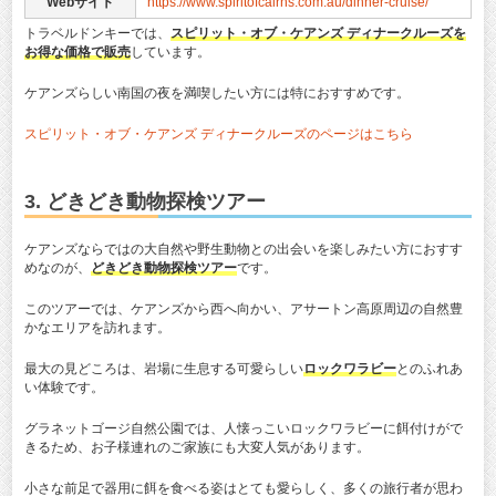
Webサイト
https://www.spiritofcairns.com.au/dinner-cruise/
トラベルドンキーでは、
スピリット・オブ・ケアンズ ディナークルーズを
お得な価格で販売
しています。
ケアンズらしい南国の夜を満喫したい方には特におすすめです。
スピリット・オブ・ケアンズ ディナークルーズのページはこちら
3. どきどき動物探検ツアー
ケアンズならではの大自然や野生動物との出会いを楽しみたい方におすす
めなのが、
どきどき動物探検ツアー
です。
このツアーでは、ケアンズから西へ向かい、アサートン高原周辺の自然豊
かなエリアを訪れます。
最大の見どころは、岩場に生息する可愛らしい
ロックワラビー
とのふれあ
い体験です。
グラネットゴージ自然公園では、人懐っこいロックワラビーに餌付けがで
きるため、お子様連れのご家族にも大変人気があります。
小さな前足で器用に餌を食べる姿はとても愛らしく、多くの旅行者が思わ