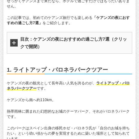
せっかくケアンズまで来たなら、ホテルで過ごすだけではもったいありま
せん。
この記事では、初めてのケアンズ旅行でも楽しめる
「ケアンズの夜におす
すめの過ごし方7選」
をご紹介します。
目次：
ケアンズの夜におすすめの過ごし方7選
（クリッ
クで開閉）
1. ライトアップ・パロネラパークツアー
ケアンズの夜の観光として長年高い人気を誇るのが、
ライトアップ・パロ
ネラパークツアー
です。
ケアンズから南へ約110km。
熱帯雨林に囲まれた幻想的なお城のテーマパーク、それがパロネラパーク
です。
このパークはスペイン出身の移民ホゼ・パロネラ氏が「自分のお城を持ち
たい」という幼い頃からの夢を実現するために築いた場所として知られて
います。