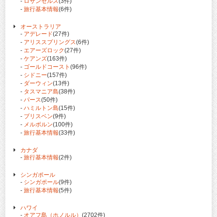
-
ロサンゼルス
(3件)
-
旅行基本情報
(6件)
オーストラリア
-
アデレード
(27件)
-
アリススプリングス
(6件)
-
エアーズロック
(27件)
-
ケアンズ
(163件)
-
ゴールドコースト
(96件)
-
シドニー
(157件)
-
ダーウィン
(13件)
-
タスマニア島
(38件)
-
パース
(50件)
-
ハミルトン島
(15件)
-
ブリスベン
(9件)
-
メルボルン
(100件)
-
旅行基本情報
(33件)
カナダ
-
旅行基本情報
(2件)
シンガポール
-
シンガポール
(9件)
-
旅行基本情報
(5件)
ハワイ
-
オアフ島（ホノルル）
(2702件)