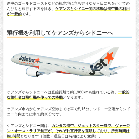
途中のゴールドコーストなどの観光地に立ち寄りながら日にちをかけての
んびりと旅行する方を除き、
ケアンズとシドニー間の移動は航空機の利用
が一般的
です。
飛行機を利用してケアンズからシドニーへ
ケアンズからシドニーへは直線距離で約1,960kmも離れている為、
一般的
な旅行者は飛行機を使っての移動
となります。
ケアンズ市内からケアンズ空港までは車で約15分、シドニー空港からシド
ニー市内までは車で約30分です。
ケアンズとシドニー間は、
カンタス航空、ジェットスター航空、ヴァージ
ン・オーストラリア航空が、それぞれ直行便を運航しており、所要時間は
約3時間
となります（便数・運航日は時期により変動）。