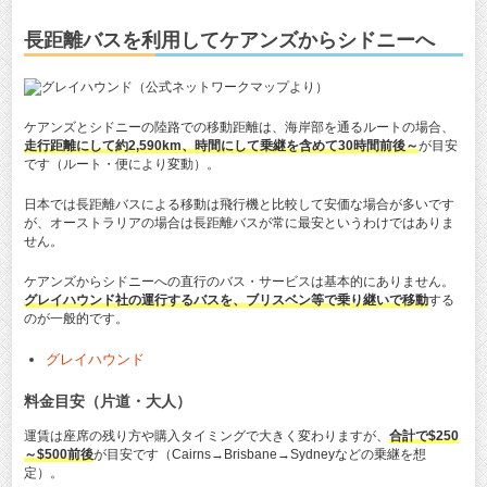
長距離バスを利用してケアンズからシドニーへ
ケアンズとシドニーの陸路での移動距離は、海岸部を通るルートの場合、
走行距離にして約2,590km、時間にして乗継を含めて30時間前後～
が目安
です（ルート・便により変動）。
日本では長距離バスによる移動は飛行機と比較して安価な場合が多いです
が、オーストラリアの場合は長距離バスが常に最安というわけではありま
せん。
ケアンズからシドニーへの直行のバス・サービスは基本的にありません。
グレイハウンド社の運行するバスを、ブリスベン等で乗り継いで移動
する
のが一般的です。
グレイハウンド
料金目安（片道・大人）
運賃は座席の残り方や購入タイミングで大きく変わりますが、
合計で$250
～$500前後
が目安です（Cairns→Brisbane→Sydneyなどの乗継を想
定）。