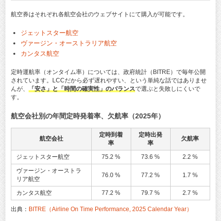
航空券はそれぞれ各航空会社のウェブサイトにて購入が可能です。
ジェットスター航空
ヴァージン・オーストラリア航空
カンタス航空
定時運航率（オンタイム率）については、政府統計（BITRE）で毎年公開
されています。LCCだから必ず遅れやすい、という単純な話ではありませ
んが、
「安さ」と「時間の確実性」のバランス
で選ぶと失敗しにくいで
す。
航空会社別の年間定時発着率、欠航率（2025年）
定時到着
定時出発
航空会社
欠航率
率
率
ジェットスター航空
75.2 %
73.6 %
2.2 %
ヴァージン・オーストラ
76.0 %
77.2 %
1.7 %
リア航空
カンタス航空
77.2 %
79.7 %
2.7 %
出典：
BITRE（Airline On Time Performance, 2025 Calendar Year）