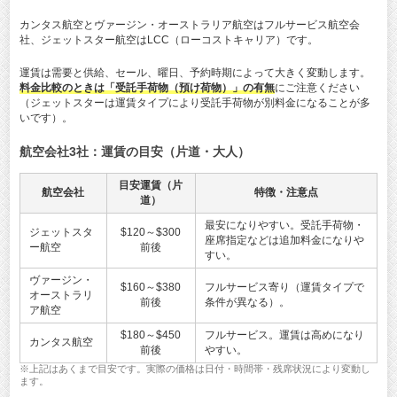
カンタス航空とヴァージン・オーストラリア航空はフルサービス航空会
社、ジェットスター航空はLCC（ローコストキャリア）です。
運賃は需要と供給、セール、曜日、予約時期によって大きく変動します。
料金比較のときは「受託手荷物（預け荷物）」の有無
にご注意ください
（ジェットスターは運賃タイプにより受託手荷物が別料金になることが多
いです）。
航空会社3社：運賃の目安（片道・大人）
目安運賃（片
航空会社
特徴・注意点
道）
最安になりやすい。受託手荷物・
ジェットスタ
$120～$300
座席指定などは追加料金になりや
ー航空
前後
すい。
ヴァージン・
$160～$380
フルサービス寄り（運賃タイプで
オーストラリ
前後
条件が異なる）。
ア航空
$180～$450
フルサービス。運賃は高めになり
カンタス航空
前後
やすい。
※上記はあくまで目安です。実際の価格は日付・時間帯・残席状況により変動し
ます。