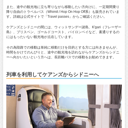
また、途中の観光地に立ち寄りながら移動したい方向けに、一定期間乗り
降り自由のトラベルパス（Whimit / Hop On Hop Off系）も販売されていま
す。詳細は公式サイトで「Travel passes」からご確認ください。
ケアンズとシドニーの間には、ウィットサンデー諸島、K'gari（フレーザー
島）、ブリスベン、ゴールドコースト、バイロンベイなど、素通りするの
にはもったいない観光地が点在しています。
その為陸路での移動は単純に移動だけを目的とする方には向きませんが、
時間をかけてのんびりと、途中の観光地を訪れながらケアンズからシドニ
ーへ向かいたいという方へは、長距離バスでの移動をお勧めできます。
列車を利用してケアンズからシドニーへ