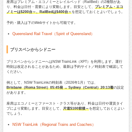
座席はプレミアム・エコノミーとレイルベッド（RailBed）の2種類があ
り、料金は日付・需要により変動します。目安として、
プレミアム・エコ
ノミーは$200台～、RailBedは$400台～
を想定しておくとよいでしょう。
予約・購入は下のWebサイトから可能です。
Queensland Rail Travel（Spirit of Queensland）
ブリスベンからシドニー
ブリスベンからシドニーへはNSW TrainLink（XPT）を利用します。運行
時刻は改定されることがあるため、最新は予約サイト／時刻表で確認して
ください。
例として、NSW TrainLinkの時刻表（2026年1月）では、
Brisbane（Roma Street）05:45発 → Sydney（Central）20:13着
の設定
があります。
座席はエコノミーとファースト・クラス等があり、料金は日付や運賃タイ
プにより変動します。目安として、
片道$100前後～
を想定しておくとよい
でしょう。
NSW TrainLink（Regional Trains and Coaches）