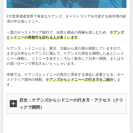
2大世界遺産世界で有名なケアンズ、オーストラリアを代表する南半球の経
済の中心地シドニー。
一度のオーストラリア旅行で、自然と都会の両極を楽しむため、
ケアンズ
とシドニーの両都市を訪れる人が多くいます
。
ケアンズ、シドニーとも、東京、大阪から直行便が就航していますので、
まずは日本からケアンズに飛んで、ケアンズの滞在を満喫したあとにシド
ニーへ移動し、シドニーを余すところなく観光して日本へ帰国、またはそ
の逆パターンで周る方もいらっしゃいます。
本稿では、ケアンズとシドニーの両方に滞在する場合に必要となる、オー
ストラリア国内の移動、
ケアンズからシドニーへの行き方をご紹介
しま
す。
目次：ケアンズからシドニーの行き方・アクセス（クリ
ックで開閉）