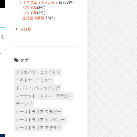
-
オアフ島（ホノルル）
(2703件)
-
ハワイ島
(3件)
-
マウイ島
(1件)
-
旅行基本情報
(16件)
未分類
する
で
タグ
クッカバラ
ヒクイドリ
エキドナ
エミュー
ドルフィンウォッチング
マーケット
タスマニアデビル
ディンゴ
オーストラリア ワラビー
オーストラリア カンガルー
オーストラリア アザラシ