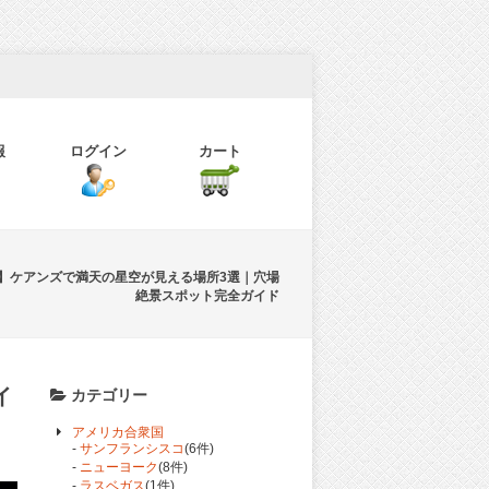
報
ログイン
カート
6年】ケアンズで満天の星空が見える場所3選｜穴場
絶景スポット完全ガイド
イ
カテゴリー
アメリカ合衆国
-
サンフランシスコ
(6件)
-
ニューヨーク
(8件)
-
ラスベガス
(1件)