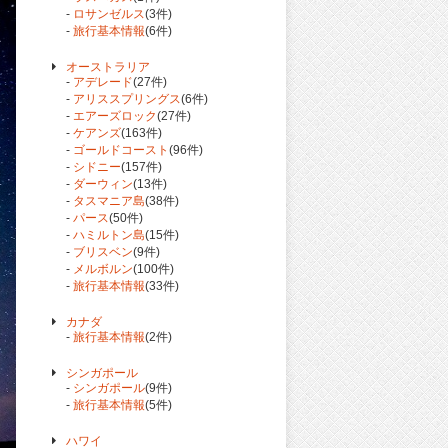
-
ロサンゼルス
(3件)
-
旅行基本情報
(6件)
オーストラリア
-
アデレード
(27件)
-
アリススプリングス
(6件)
-
エアーズロック
(27件)
-
ケアンズ
(163件)
-
ゴールドコースト
(96件)
-
シドニー
(157件)
-
ダーウィン
(13件)
-
タスマニア島
(38件)
-
パース
(50件)
-
ハミルトン島
(15件)
-
ブリスベン
(9件)
-
メルボルン
(100件)
-
旅行基本情報
(33件)
カナダ
-
旅行基本情報
(2件)
シンガポール
-
シンガポール
(9件)
-
旅行基本情報
(5件)
ハワイ