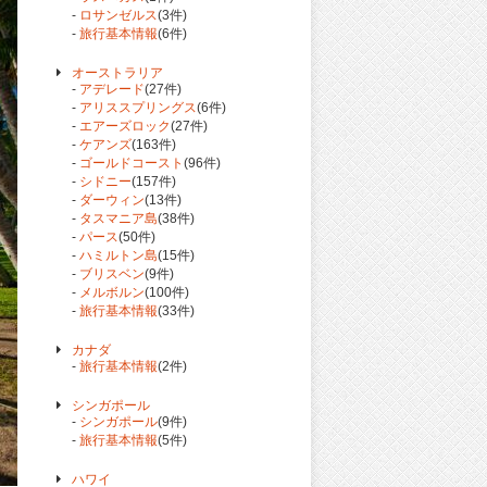
-
ロサンゼルス
(3件)
-
旅行基本情報
(6件)
オーストラリア
-
アデレード
(27件)
-
アリススプリングス
(6件)
-
エアーズロック
(27件)
-
ケアンズ
(163件)
-
ゴールドコースト
(96件)
-
シドニー
(157件)
-
ダーウィン
(13件)
-
タスマニア島
(38件)
-
パース
(50件)
-
ハミルトン島
(15件)
-
ブリスベン
(9件)
-
メルボルン
(100件)
-
旅行基本情報
(33件)
カナダ
-
旅行基本情報
(2件)
シンガポール
-
シンガポール
(9件)
-
旅行基本情報
(5件)
ハワイ