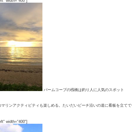
ft" width="400"]
パームコーブの桟橋は釣り人に人気のスポット
のマリンアクティビティも楽しめる。たいだいビーチ沿いの道に看板を立てて
。
ft" width="400"]