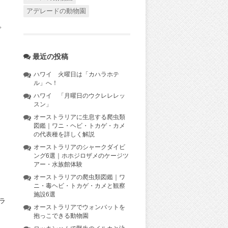
アデレードの動物園
。
最近の投稿
ハワイ 火曜日は「カハラホテ
ル」へ！
ハワイ 「月曜日のウクレレレッ
スン」
オーストラリアに生息する爬虫類
図鑑｜ワニ・ヘビ・トカゲ・カメ
の代表種を詳しく解説
オーストラリアのシャークダイビ
ング6選｜ホホジロザメのケージツ
アー・水族館体験
オーストラリアの爬虫類図鑑｜ワ
ニ・毒ヘビ・トカゲ・カメと観察
施設6選
ラ
オーストラリアでウォンバットを
抱っこできる動物園