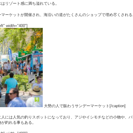
木はリゾート感に満ち溢れている。
ーマーケットが開催され、海沿いの道がたくさんのショップで埋め尽くされる
ft" width="400"]
大勢の人で賑わうサンデーマーケット[/caption]
に人には人気の釣りスポットになっており、アジやイシモチなどの小物や、バ
物が釣れる事もある。