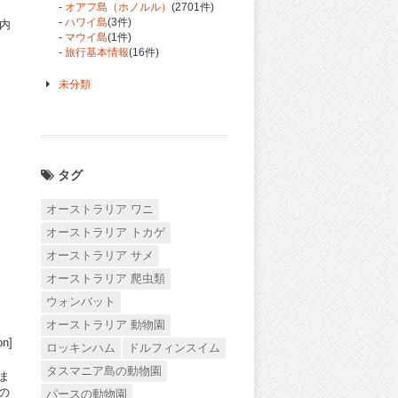
-
オアフ島（ホノルル）
(2701件)
-
ハワイ島
(3件)
内
-
マウイ島
(1件)
-
旅行基本情報
(16件)
未分類
タグ
オーストラリア ワニ
オーストラリア トカゲ
オーストラリア サメ
オーストラリア 爬虫類
ウォンバット
オーストラリア 動物園
n]
ロッキンハム
ドルフィンスイム
タスマニア島の動物園
ま
の
パースの動物園