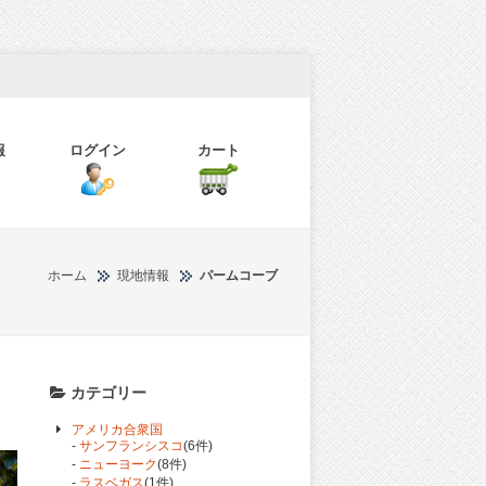
報
ログイン
カート
ホーム
現地情報
パームコーブ
カテゴリー
アメリカ合衆国
-
サンフランシスコ
(6件)
-
ニューヨーク
(8件)
-
ラスベガス
(1件)