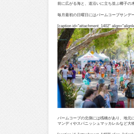
前に広がる海と、道沿いに立ち並ぶ椰子の
毎月最初の日曜日にはパームコーブサンデ
[caption id="attachment_1402" align="alignle
パームコーブの北側には桟橋があり、地元
マンディやスパニッシュマッカレルなど大