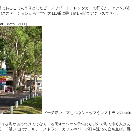
所にあるこじんまりとしたビーチリゾート。レンタカーで行くか、ケアンズ市
Tのバスステーションから市営バス110番に乗り約1時間でアクセスできる。
ft" width="400"]
ビーチ沿いに立ち並ぶショップやレストラン[/captio
レイな海があるわけではなく、地元オージーや子供たち以外で海で泳ぐ人はあ
ビーチ沿いにはホテル、レストラン、カフェやバーが軒を連ねて立ち並び、目