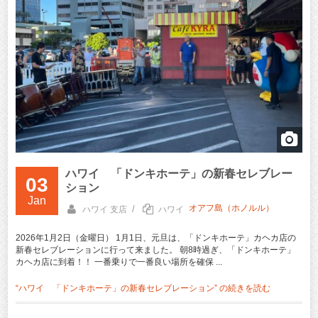
ハワイ 「ドンキホーテ」の新春セレブレー
03
ション
Jan
オアフ島（ホノルル）
/
ハワイ 支店
ハワイ
2026年1月2日（金曜日） 1月1日、元旦は、「ドンキホーテ」カヘカ店の
新春セレブレーションに行って来ました。 朝8時過ぎ、「ドンキホーテ」
カヘカ店に到着！！ 一番乗りで一番良い場所を確保 ...
“ハワイ 「ドンキホーテ」の新春セレブレーション” の
続きを読む