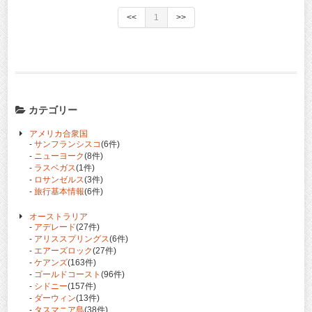
<<
1
>>
カテゴリー
アメリカ合衆国
-
サンフランシスコ
(6件)
-
ニューヨーク
(8件)
-
ラスベガス
(1件)
-
ロサンゼルス
(3件)
-
旅行基本情報
(6件)
オーストラリア
-
アデレード
(27件)
-
アリススプリングス
(6件)
-
エアーズロック
(27件)
-
ケアンズ
(163件)
-
ゴールドコースト
(96件)
-
シドニー
(157件)
-
ダーウィン
(13件)
-
タスマニア島
(38件)