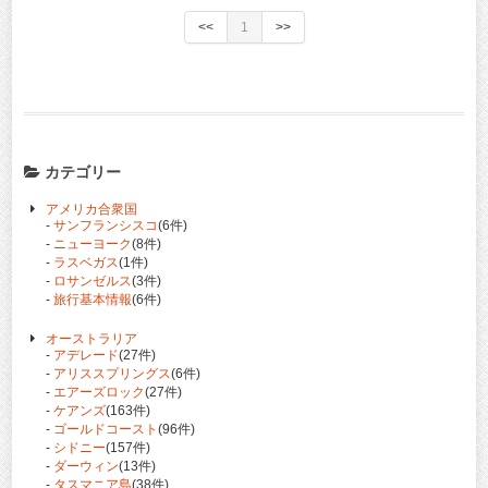
<<
1
>>
カテゴリー
アメリカ合衆国
-
サンフランシスコ
(6件)
-
ニューヨーク
(8件)
-
ラスベガス
(1件)
-
ロサンゼルス
(3件)
-
旅行基本情報
(6件)
オーストラリア
-
アデレード
(27件)
-
アリススプリングス
(6件)
-
エアーズロック
(27件)
-
ケアンズ
(163件)
-
ゴールドコースト
(96件)
-
シドニー
(157件)
-
ダーウィン
(13件)
-
タスマニア島
(38件)