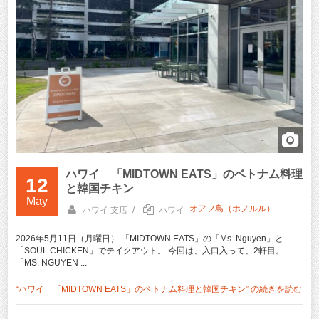
ハワイ 「MIDTOWN EATS」のベトナム料理
12
と韓国チキン
May
オアフ島（ホノルル）
/
ハワイ 支店
ハワイ
2026年5月11日（月曜日） 「MIDTOWN EATS」の「Ms. Nguyen」と
「SOUL CHICKEN」でテイクアウト。 今回は、入口入って、2軒目。
「MS. NGUYEN ...
“ハワイ 「MIDTOWN EATS」のベトナム料理と韓国チキン” の
続きを読む