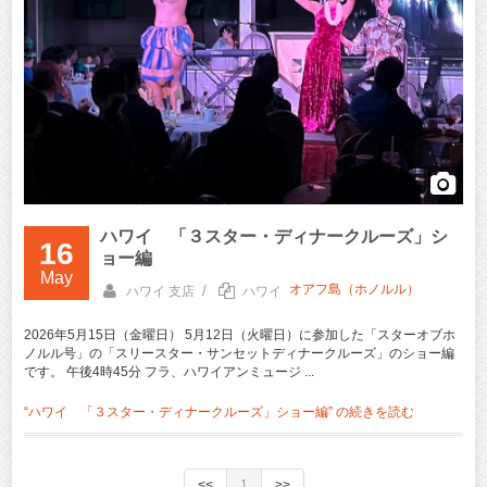
ハワイ 「３スター・ディナークルーズ」シ
16
ョー編
May
オアフ島（ホノルル）
/
ハワイ 支店
ハワイ
2026年5月15日（金曜日） 5月12日（火曜日）に参加した「スターオブホ
ノルル号」の「スリースター・サンセットディナークルーズ」のショー編
です。 午後4時45分 フラ、ハワイアンミュージ ...
“ハワイ 「３スター・ディナークルーズ」ショー編” の
続きを読む
<<
1
>>