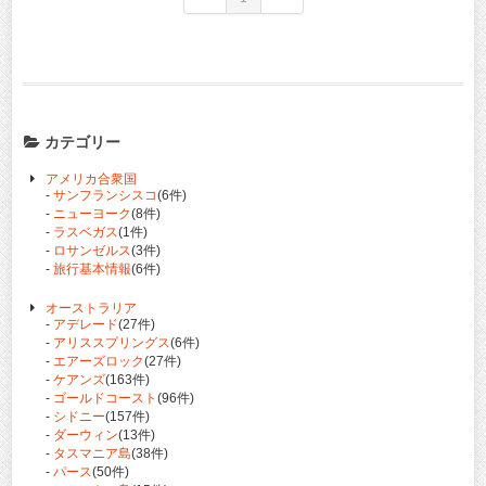
カテゴリー
アメリカ合衆国
-
サンフランシスコ
(6件)
-
ニューヨーク
(8件)
-
ラスベガス
(1件)
-
ロサンゼルス
(3件)
-
旅行基本情報
(6件)
オーストラリア
-
アデレード
(27件)
-
アリススプリングス
(6件)
-
エアーズロック
(27件)
-
ケアンズ
(163件)
-
ゴールドコースト
(96件)
-
シドニー
(157件)
-
ダーウィン
(13件)
-
タスマニア島
(38件)
-
パース
(50件)