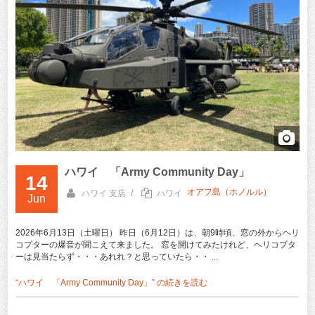
ハワイ 「Army Community Day」
14
オアフ島（ホノルル）
/
ハワイ 支店
ハワイ
Jun
2026年6月13日（土曜日） 昨日（6月12日）は、朝9時頃、窓の外からヘリ
コプターの爆音が聞こえて来ました。 窓を開けてみたけれど、ヘリコプタ
ーは見当たらず・・・あれれ？と思っていたら・・ ...
“ハワイ 「Army Community Day」” の
続きを読む