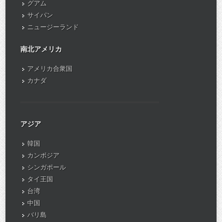
グアム
サイパン
ニュージーランド
南北アメリカ
アメリカ合衆国
カナダ
アジア
韓国
カンボジア
シンガポール
タイ王国
台湾
中国
バリ島