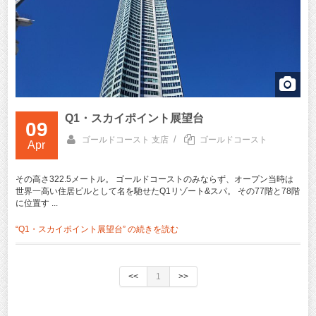
Q1・スカイポイント展望台
09
/
ゴールドコースト 支店
ゴールドコースト
Apr
その高さ322.5メートル。 ゴールドコーストのみならず、オープン当時は
世界一高い住居ビルとして名を馳せたQ1リゾート&スパ。 その77階と78階
に位置す ...
“Q1・スカイポイント展望台” の
続きを読む
<<
1
>>