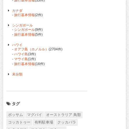
-
旅行基本情報
(33件)
カナダ
-
旅行基本情報
(2件)
シンガポール
-
シンガポール
(9件)
-
旅行基本情報
(5件)
ハワイ
-
オアフ島（ホノルル）
(2704件)
-
ハワイ島
(3件)
-
マウイ島
(1件)
-
旅行基本情報
(16件)
未分類
タグ
ポッサム
マグパイ
オーストラリア 鳥類
コッカトゥー
有料駐車場
クッカバラ