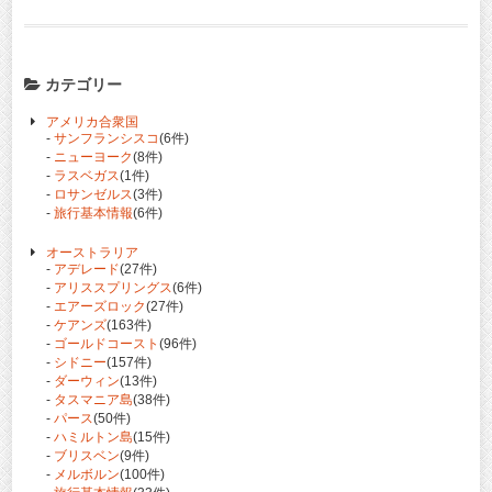
カテゴリー
アメリカ合衆国
-
サンフランシスコ
(6件)
-
ニューヨーク
(8件)
-
ラスベガス
(1件)
-
ロサンゼルス
(3件)
-
旅行基本情報
(6件)
オーストラリア
-
アデレード
(27件)
-
アリススプリングス
(6件)
-
エアーズロック
(27件)
-
ケアンズ
(163件)
-
ゴールドコースト
(96件)
-
シドニー
(157件)
-
ダーウィン
(13件)
-
タスマニア島
(38件)
-
パース
(50件)
-
ハミルトン島
(15件)
-
ブリスベン
(9件)
-
メルボルン
(100件)