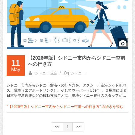
【2026年版】シドニー市内からシドニー空港
11
への行き方
May
/
シドニー 支店
シドニー
シドニー市内からシドニー空港への行き方を、タクシー、空港シャトルバ
ス、電車（エアポートリンク）、そしてウーバー（Uber）、専用車による
日本語空港送迎などの移動方法ごとに、現地シドニー在住のスタッフが ...
“【2026年版】シドニー市内からシドニー空港への行き方” の
続きを読む
<<
1
>>