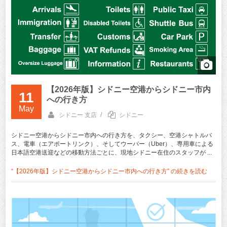
【2026年版】シドニー空港からシドニー市内
11
への行き方
May
/
シドニー 支店
シドニー
シドニー空港からシドニー市内への行き方を、タクシー、空港シャトルバ
ス、電車（エアポートリンク）、そしてウーバー（Uber）、専用車による
日本語空港送迎などの移動方法ごとに、現地シドニー在住のスタッフが ...
“【2026年版】シドニー空港からシドニー市内への行き方” の
続きを読む