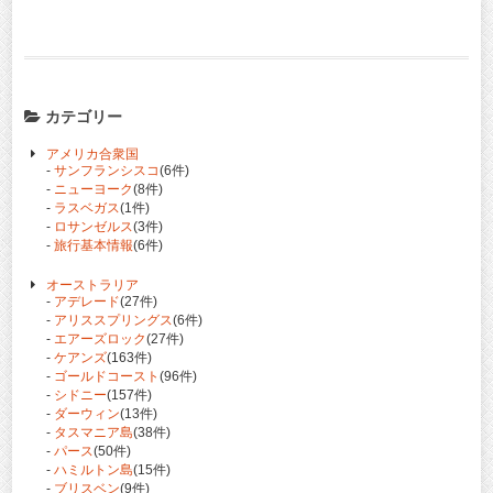
カテゴリー
アメリカ合衆国
-
サンフランシスコ
(6件)
-
ニューヨーク
(8件)
-
ラスベガス
(1件)
-
ロサンゼルス
(3件)
-
旅行基本情報
(6件)
オーストラリア
-
アデレード
(27件)
-
アリススプリングス
(6件)
-
エアーズロック
(27件)
-
ケアンズ
(163件)
-
ゴールドコースト
(96件)
-
シドニー
(157件)
-
ダーウィン
(13件)
-
タスマニア島
(38件)
-
パース
(50件)
-
ハミルトン島
(15件)
-
ブリスベン
(9件)