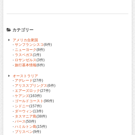
カテゴリー
アメリカ合衆国
-
サンフランシスコ
(6件)
-
ニューヨーク
(8件)
-
ラスベガス
(1件)
-
ロサンゼルス
(3件)
-
旅行基本情報
(6件)
オーストラリア
-
アデレード
(27件)
-
アリススプリングス
(6件)
-
エアーズロック
(27件)
-
ケアンズ
(163件)
-
ゴールドコースト
(96件)
-
シドニー
(157件)
-
ダーウィン
(13件)
-
タスマニア島
(38件)
-
パース
(50件)
-
ハミルトン島
(15件)
-
ブリスベン
(9件)